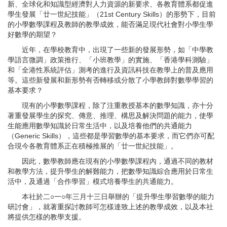
新、全球化和知識型經濟對人力資源的新要求、各教育體系都促進
學生發展「廿一世紀技能」（21st Century Skills）的形勢下，目前
的小學數學課程及教師的教學成效，能否滿足現代社會對小學生學
好數學的期望？
近年，在學校教育中，出現了一些新的發展形勢，如「中學教
學語言微調」政策推行、「小班教學」的實施、「香港學科測驗」
和「全港性系統評估」測考的進行及資訊科技在教學上的普及應用
等。這些新發展和新形勢有否轉移或分散了小學教師對數學學習的
基本要求？
現有的小學數學課程，除了注重教授基本的數學知識，亦十分
著重發展學生的探究、傳意、推理、構思及解決問題的能力，使學
生能應用數學知識於日常生活中，以及培養他們的共通能力
（Generic Skills），這些都是學習數學的基本要求，而它們亦可配
合現今各教育體系正在積極推展的「廿一世紀技能」。
因此，數學教師應在現有的小學數學課程內，通過不同的教材
和教學方法，提升學生的解難能力，把數學知識綜合應用於日常生
活中，及通過「合作學習」模式培養學生的共通能力。
本社於二○一○年三月十三日舉辦的「提升學生學習數學的能力
研討會」，就著重探討教師可怎樣達致上述的教學成效，以及本社
將提供怎樣的教學支援。