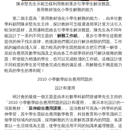
陳卓堅先生示範怎樣利用教材逐步引導學生解決難題。
善用教材強化小學生解難的能力
第二個主題為「善用教材強化小學生解難的能力」，由本社數
學科顧問陳卓堅先生主持，探討教師可怎樣通過簡單計算方法引入
較深的題材，及用邏輯思維去引導學生解決難題。陳先生為不同年
級設計了一系列不同主題的「
解難工作紙
」，逐步引導學生從觀察
提供的例子找出規律，然後讓他們嘗試自行解決相類的問題。工作
紙的編排由淺入深，能力較高的學生固然能依次把它們逐一解答，
並綜合應用其數學知識及之前由各工作紙學得的技巧解決複雜的難
題；即使能力稍遜的學生，也可以完成較淺的工作紙。這種設計使
不同程度的學生皆可體會完成任務的滿足感，而解難也不獨是能力
較高的學生的專利呢！
2010 小學數學綜合應用問題的
設計和運用
研討會的最後一個主題是由本社數學科顧問曾健華先生主持的
「2010 小學數學綜合應用問題的設計和運用」，展示本社設計的一
項新教材：「
延伸綜合應用課業
」。這項教材可視為一跨學科的延
伸學習，其中學生需綜合應用數學教育、科技教育和小學常識科三
個學習領域內的知識，採用解難的方法來解答課業內的問題。各課
業以一生活情境為主題，使學生能活用不同的知識來處理難題。這