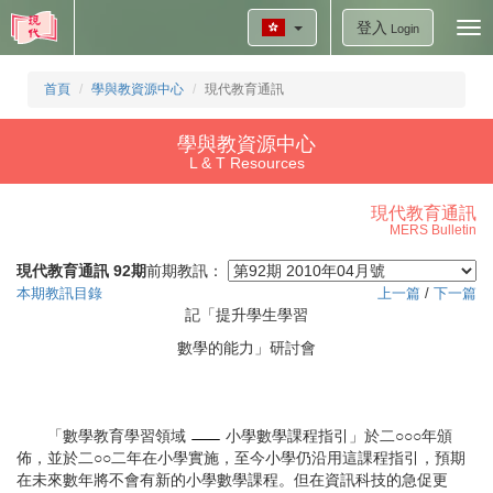
登入
Tog
Login
nav
首頁
學與教資源中心
現代教育通訊
學與教資源中心
L & T Resources
現代教育通訊
MERS Bulletin
現代教育通訊 92期
前期教訊：
本期教訊目錄
上一篇
/
下一篇
記「提升學生學習
數學的能力」研討會
「數學教育學習領域
小學數學課程指引」於二○○○年頒
佈，並於二○○二年在小學實施，至今小學仍沿用這課程指引，預期
在未來數年將不會有新的小學數學課程。但在資訊科技的急促更