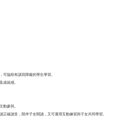
行，可協助有讀寫障礙的學生學習。
心及成就感。
會主動參與。
認讀正確讀音，陪伴子女閱讀，又可運用互動練習與子女共同學習。