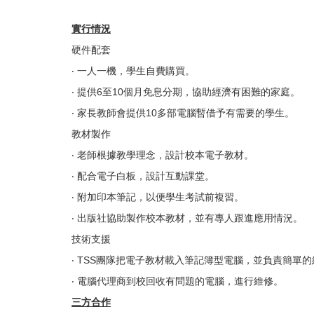
實行情況
硬件配套
‧ 一人一機，學生自費購買。
‧ 提供6至10個月免息分期，協助經濟有困難的家庭。
‧ 家長教師會提供10多部電腦暫借予有需要的學生。
教材製作
‧ 老師根據教學理念，設計校本電子教材。
‧ 配合電子白板，設計互動課堂。
‧ 附加印本筆記，以便學生考試前複習。
‧ 出版社協助製作校本教材，並有專人跟進應用情況。
技術支援
‧ TSS團隊把電子教材載入筆記簿型電腦，並負責簡單
‧ 電腦代理商到校回收有問題的電腦，進行維修。
三方合作