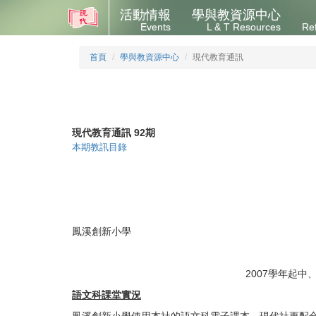
活動情報
學與教資源中心
Events
L & T Resources
Re
首頁
學與教資源中心
現代教育通訊
現代教育通訊 92期
本期教訊目錄
鳳溪創新小學
2007學年起
語文科課堂實況