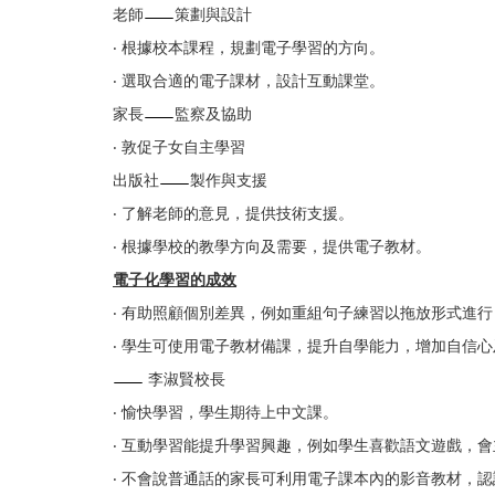
老師
策劃與設計
‧ 根據校本課程，規劃電子學習的方向。
‧ 選取合適的電子課材，設計互動課堂。
家長
監察及協助
‧ 敦促子女自主學習
出版社
製作與支援
‧ 了解老師的意見，提供技術支援。
‧ 根據學校的教學方向及需要，提供電子教材。
電子化學習的成效
‧ 有助照顧個別差異，例如重組句子練習以拖放形式進
‧ 學生可使用電子教材備課，提升自學能力，增加自信
李淑賢校長
‧ 愉快學習，學生期待上中文課。
‧ 互動學習能提升學習興趣，例如學生喜歡語文遊戲，
‧ 不會說普通話的家長可利用電子課本內的影音教材，