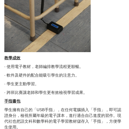
教學成效
‧ 使用電子教材，老師編排教學流程更順暢。
‧ 軟件及硬件的配合能吸引學生的注意力。
‧ 學生更主動學習。
‧ 跨班比賽讓老師和學生更有效檢視學習成果。
手指書包
學生擁有自己的「USB手指」，在任何電腦插入「手指」，即可認
證身分，檢視所屬年級的電子課本，進行適合自己進度的習作。現
代社也把語文科和數學科的電子學習教材儲存入「手指」，方便學
生使用。