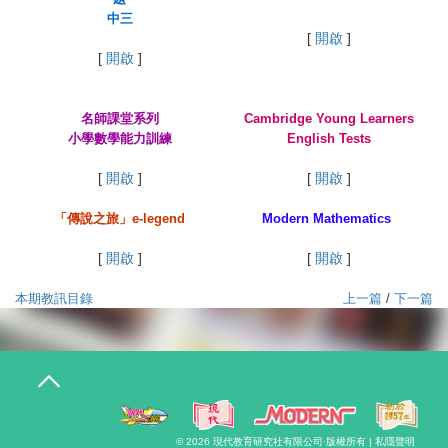
中三
[
開啟
]
[
開啟
]
名師課堂系列
Cambridge Young Learners
小學數學能力訓練
English Tests
[
開啟
]
[
開啟
]
「傳說之旅」e-legend
Modern Mathematics
[
開啟
]
[
開啟
]
本期教訊目錄
上一篇
/
下一篇
T
o
g
g
l
© 2026
現代教育研究社有限公司
·版權所有 |
私隱聲明
e