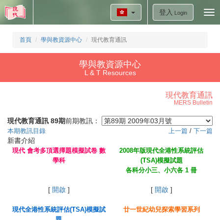
登入
Tog
Login
nav
首頁
學與教資源中心
現代教育通訊
學與教資源中心
L & T Resources
現代教育通訊
MERS Bulletin
現代教育通訊 89期
前期教訊：
本期教訊目錄
上一篇
/
下一篇
新書介紹
現代 會考多頂選擇題模擬試卷 數
2008年版現代全港性系統評估
學科
(TSA)模擬試題
各科分小三、小六各 1 冊
[
開啟
]
[
開啟
]
現代全港性系統評估(TSA)模擬試
廿一世紀幼兒探索學習系列
題