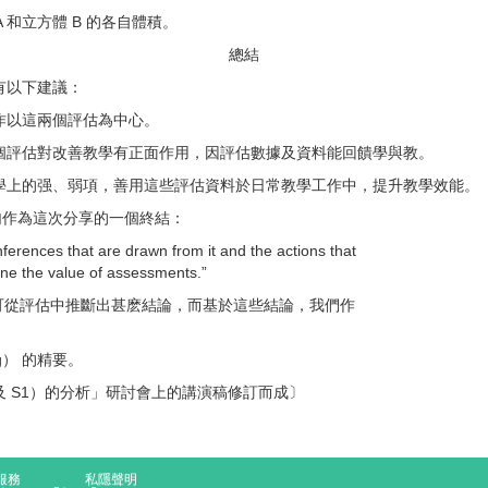
和立方體 B 的各自體積。
總結
者有以下建議：
作以這兩個評估為中心。
個評估對改善教學有正面作用，因評估數據及資料能回饋學與教。
學上的强、弱項，善用這些評估資料於日常教學工作中，提升教學效能。
名句作為這次分享的一個終結：
nferences that are drawn from it and the actions that
ine the value of assessments.”
可從評估中推斷出甚麽結論，而基於這些結論，我們作
ng） 的精要。
 及 S1）的分析」研討會上的講演稿修訂而成〕
服務
私隱聲明