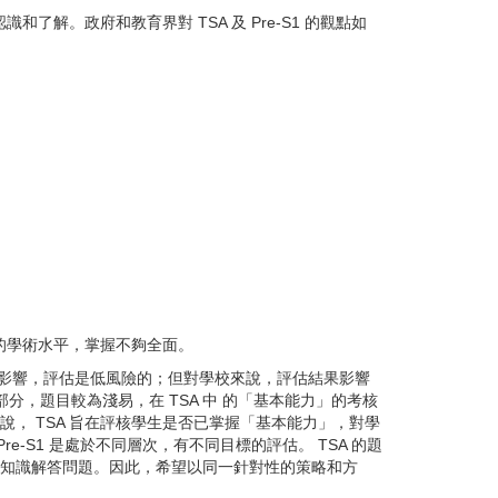
了解。政府和教育界對 TSA 及 Pre-S1 的觀點如
科目的學術水平，掌握不夠全面。
有甚麽影響，評估是低風險的；但對學校來說，評估結果影響
分，題目較為淺易，在 TSA 中 的「基本能力」的考核
說， TSA 旨在評核學生是否已掌握「基本能力」，對學
e-S1 是處於不同層次，有不同目標的評估。 TSA 的題
數學知識解答問題。因此，希望以同一針對性的策略和方