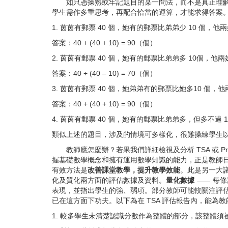
如只憑操熟或牢記題目的某一問法，而不是真正理
學生需作多重思考，再配合恰當的運算，才能求得答案
1. 茵茵有郵票 40 個，她有的郵票比弟弟少 10 個，
答案：40 + (40 + 10) = 90（個）
2. 茵茵有郵票 40 個，她有的郵票比弟弟多 10個，
答案：40 + (40 – 10) = 70（個）
3. 茵茵有郵票 40 個，她弟弟有的郵票比她多10 個
答案：40 + (40 + 10) = 90（個）
4. 茵茵有郵票 40 個，她有的郵票比弟弟多，但多不
類似上述的題目，涉及的情境可多樣化，很難操練學生
教師應怎麼辦？若果我們詳細檢視及分析 TSA 或
握基礎數學概念和擁有運用數學知識的能力，正是教師日常
有效方法是
改善課堂教學，提升教學效能
。此是另一大
化及質化兩方面的評估數據及資料。
量化數據
每條
表現，並指出學生的強、弱項。部分教師可能較關注評
已在這方面下功夫。以下為在 TSA 評估報告內，能為
1. 較多學生未清楚認識分數作為整體的部分，該整體