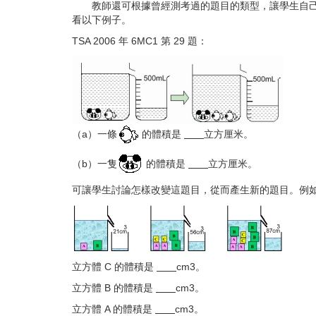
教師還可根據曾經測考過的題目的類型，讓學生自
看以下例子。
TSA 2006 年 6MC1 第 29 題：
（a）一條
的體積是
立方厘米。
（b）一隻
的體積是
立方厘米。
可讓學生討論怎樣改變這題目，從而產生新的題目。例
立方體 C 的體積是
cm3。
立方體 B 的體積是
cm3。
立方體 A 的體積是
cm3。