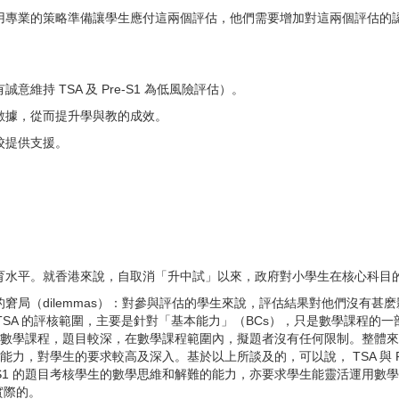
，並採用專業的策略準備讓學生應付這兩個評估，他們需要增加對這兩個評估的認識和
維持 TSA 及 Pre-S1 為低風險評估）。
估數據，從而提升學與教的成效。
校提供支援。
。
a）以擬訂教育水平。就香港來說，自取消「升中試」以來，政府對小學生在核心
1 存在的窘局（dilemmas）：對參與評估的學生來說，評估結果對他們沒
SA 的評核範圍，主要是針對「基本能力」（BCs），只是數學課程的一部
是整個數學課程，題目較深，在數學課程範圍內，擬題者沒有任何限制。整體來
學能力，對學生的要求較高及深入。基於以上所談及的，可以說， TSA 與 Pr
-S1 的題目考核學生的數學思維和解難的能力，亦要求學生能靈活運用
實際的。