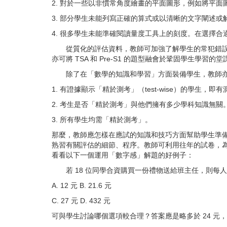
2. 對於一些以非慣常角度繪畫的平面圖形，例如將平
3. 部分學生未能列寫正確的算式或以清晰的文字闡述
4. 很多學生未能準確閱讀量度工具上的刻度。在選擇
從質化的評估資料，教師可加強了解學生的常犯錯
亦可將 TSA 和 Pre-S1 的題型融會於鞏固學生
除了在「數學的知識和學習」方面裝備學生，教師
1. 有證據顯示「精於測考」（test-wise）的學生
2. 考生是否「精於測考」與他們擁有多少學科知識無關
3. 所有學生均需「精於測考」。
那麼，教師應怎樣在應試的知識和技巧方面幫助學生準備參
熟習有關評估的細節、程序。教師可利用往年的試卷，為學
看看以下一個運用「數字感」解題的好例子：
若 18 位同學合資購買一份禮物送給班主任，則每人
A. 12 元 B. 21.6 元
C. 27 元 D. 432 元
可與學生討論哪個選項較合理？答案應是略多於 24 元，