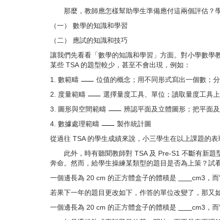
那麼，教師應怎樣幫助學生準備應付這兩個評估？
（一） 數學的知識和學習
（二） 應試的知識和技巧
讓我們先看看「數學的知識和學習」方面。對小學數學教師來
某些 TSA 的題型較少，甚至不會出現，例如：
1. 數範疇
位值的概念；用不同形式寫出一個數；分
2. 度量範疇
選擇量度工具、單位；讀取量度工具上
3. 圖形與空間範疇
辨認平面及立體圖形；把平面及
4. 數據處理範疇
製作統計圖
從過往 TSA 的學生成績來說，小三學生在以上課題的
此外，時有聽聞教師對 TSA 及 Pre-S1 
奔命。然而，給學生操練某類型的題目是否為上策？試看看以
一個邊長為 20 cm 的正方體盒子的體積是
cm3，
若果下一年的題目更改如下，作答的單位改變了，那又
一個邊長為 20 cm 的正方體盒子的體積是
cm3，