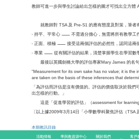
教師可進一步與學生討論給出怎樣的圖才可找出立方體 A 
就教師對 TSA 及 Pre-S1 的應有態度及對策，筆
‧ 持平、平常心
不需過分擔心，無需將所有教學工
‧ 正面、積極
接受這兩個評估的必然性，認同這兩
‧ 專業
從有關評估的結果，清楚掌握學生在學習數
最後以英國劍橋大學的評估專家Mary James 的
“Measurement for its own sake has no value; it is the i
are taken on the basis of these inferences that determ
「為評估而評估是沒有價值的。評估的價值取決於我們
出怎樣的行動。」
這是「促進學習的評估」（assessment for learni
〔以上據2009年3月14日「小學數學科聚焦評估（TSA
本期教訊目錄
活動情報
學與教資源中心
關於我們
客戶