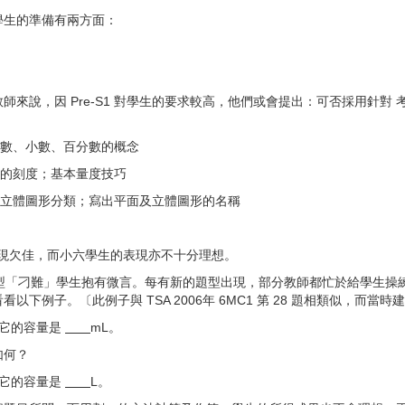
學生的準備有兩方面：
說，因 Pre-S1 對學生的要求較高，他們或會提出：可否採用針對 考得
數、小數、百分數的概念
的刻度；基本量度技巧
立體圖形分類；寫出平面及立體圖形的名稱
表現欠佳，而小六學生的表現亦不十分理想。
不斷有新題型「刁難」學生抱有微言。每有新的題型出現，部分教師都忙於給學
下例子。〔此例子與 TSA 2006年 6MC1 第 28 題相類似，而
而它的容量是
mL。
如何？
而它的容量是
L。