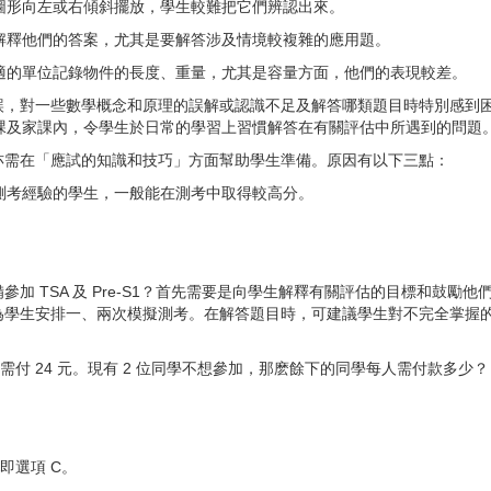
面圖形向左或右傾斜擺放，學生較難把它們辨認出來。
或解釋他們的答案，尤其是要解答涉及情境較複雜的應用題。
合適的單位記錄物件的長度、重量，尤其是容量方面，他們的表現較差。
誤，對一些數學概念和原理的誤解或認識不足及解答哪類題目時特別感到
學習的堂課及家課內，令學生於日常的學習上習慣解答在有關評估中所遇到的問題
亦需在「應試的知識和技巧」方面幫助學生準備。原因有以下三點：
，即有測考經驗的學生，一般能在測考中取得較高分。
。
加 TSA 及 Pre-S1？首先需要是向學生解釋有關評估的目標和鼓勵
生安排一、兩次模擬測考。在解答題目時，可建議學生對不完全掌握的題目作合
需付 24 元。現有 2 位同學不想參加，那麽餘下的同學每人需付款多少？
即選項 C。