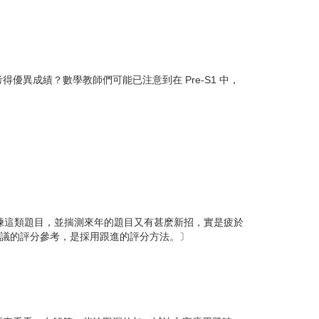
優異成績？數學教師們可能已注意到在 Pre-S1 中，
生操練這類題目，並揣測來年的題目又有甚麽新招，實是疲於
當時建議的評分參考，是採用跟進的評分方法。〕