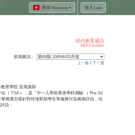
香港
登入
Hong Kong
Login
現代教育通訊
MERS Bulletin
前期教訊：
上一篇
/
下一篇
教育學院 首席講師
A ）」及「中一入學前香港學科測驗 （ Pre-S1
分掌握應怎樣針對性地幫助學生準備應付這兩個評估，但
個評語：