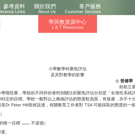
參考資料
關於我們
客戶服務
ference Links
About Us
Customer Services
學與教資源中心
L & T Resources
小學數學科聚焦評估
及其對教學的影響
◎
曾健華
前柏立基
裏，學校的不同持份者特別關注的聚焦評估分別是「全港性系統評估（ TS
和特定的目標。學校一般對以上兩個評估的態度較負面，有疑慮，亦不十
 Peter Hill曾經說過，有關教育工作者對 TSA 可能採取的態度的一
）
教學工作的唯一目標
不道德）
專業。