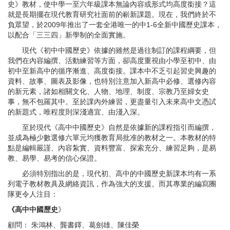
史》教材，使中學一至六年級課本無論內容或形式均高度銜接？這
就是長期擺在現代教育研究社面前的嶄新課題。現在，我們終於不
負眾望，於2009年推出了一套全港唯一的中1-6全新中國歷史課本，
以配合「三三四」新學制的全面實施。
現代《初中中國歷史》依據的雖然是過往制訂的課程綱要，但
我們在內容編撰、活動練習等方面，卻高度重視由小學至初中、由
初中至新高中的循序漸進、高度銜接。課本中不乏引起習史興趣的
資料、故事、圖表及影像，也特別注意加入新高中必修、選修內容
的新元素，諸如相關文化、人物、地理、制度、宗教乃至婦女史
事，無不包羅其中。至於課內外練習，更盡量引入未來高中文憑試
的新題式，唯程度則深淺適宜、由淺入深。
至於現代《高中中國歷史》自然是依據新的課程指引而編撰，
並成為極少數選修六單元均獲教育局批准的教材之一。本教材的特
點是編輯嚴謹、內容紮實、資料豐富、探索充分、練習足夠，是易
教、易學、易考的信心保證。
必須特別指出的是，現代初、高中的中國歷史新課本均有一系
列電子教材教具及網絡資訊，作為強大的支援。而其專業的編寫團
隊更令人注目：
《高中中國歷史
》
顧問： 朱鴻林、龔書鐸、葛劍雄、陳佳榮