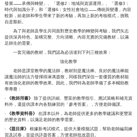
發展
承傳與轉變」、「選修2：地域與資源運用」、「選修3：
時代與知識分子」和「選修6：女性社會地位
傳統與變遷」內容
較新，給老師和學生帶來了新的考驗，再加上新的考核模式，挑戰
自是艱鉅。
為了與老師及學生共同面對歷史教學的轉變與考驗，我們矢志
提供深具特色、架構完整、方向清晰、內容充實的完備教材，以滿
足師生的需要。
一套完備的教材，我們認為必須達到下列三種效果：
強化教學
老師是課堂教學的魔法師，教材則是魔法棒。良好的魔法棒能
讓魔法師的法力發揮得淋漓盡致，同樣我們深信一套優質的教材能
有效強化老師的教學效果。因此，我們特為老師準備了多本輔助教
學專冊：
‧
《教師用書》
除了提供詳細、豐富的教學指引、應試策略和補充資
料外，還提供課本內各類練習的「參考答案」，方便老師備課。
‧
《教學資料冊》
在課本以外，為老師提供更多的教學建議和更豐富
的歷史資料，以滿足老師的教學需要。
‧
《題目庫》
根據新考試模式，提供大量模擬試題，幫助老師編寫練
習及試卷，並提供詳盡答案，方便老師批改題目。