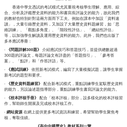
香港中學文憑試的考試模式尤其重視考核學生理解、應用、綜
合、分析及評鑑歷史資料的能力和書寫長評論文的能力，故此我們
的教材也特別針對這兩方面而下工夫。例如在課本中加設「資料速
讀」，大量引錄歷史資料，又加設了大量歷史資料題練習，如「思
維訓練」、「觀點多角度」、「階段性評估」、「總結性評估」
等，以加強學生解讀及運用歷史資料的能力。此外，我們也出版了
多本應試專冊：
‧
《問題詳解300題》
介紹應試技巧和答題技巧，並提供總數超過
300題的評論文，每題評論文有詳盡的「答題指引」、「參考答
案」、「點評」和「作答評語」等。
‧
《應試訓練》
依照新考試模式，編寫了大量模擬試題，讓學生掌握
新考試的題型和要求。
‧
《歷史資料題練習》
配合新考試模式，重點訓練學生駕馭歷史資料
的能力，另設論述題指導部分，重點訓練學生書寫評論文的能力。
‧
《校本評核手冊》
配合「校本評核」部分，設多樣化的校本評核習
作，幫助師生開展及完成校本評核工作。
‧
網站資源
在網上提供更多考試資訊和練習，希望幫助學生聚焦考
核，奪取佳績。
《高中中國歷史》教材系列一覽