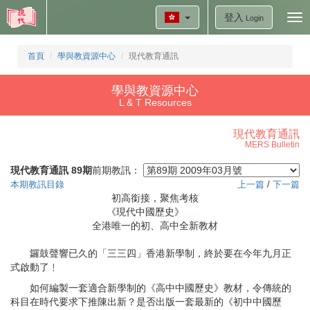
登入
Tog
Login
nav
首頁
學與教資源中心
現代教育通訊
學與教資源中心
L & T Resources
現代教育通訊
MERS Bulletin
現代教育通訊 89期
前期教訊：
本期教訊目錄
上一篇
/
下一篇
初高銜接，聚焦考核
《現代中國歷史》
全港唯一的初、高中全新教材
鑼鼓聲響已久的「三三四」香港新學制，終於要在今年九月正
式啟動了﹗
如何編製一套適合新學制的《高中中國歷史》教材，令傳統的
科目在時代要求下推陳出新？是否出版一套最新的《初中中國歷