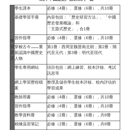
學生課本
必修（4冊）、選修（6冊），共10冊
基礎學習手冊
內容包括：「歷史研習方法」、「中國
歷史發展概論」和
「主題式歷史」，合1冊
習作指導
必修（4冊）、選修（6冊），共10冊
學
習
穿梭古今
重
第1冊：西周至魏晉南北朝；第2冊：隋
資
新認識中國歷史
代至元代；第3冊：明代至現代
源
人物
學生專用網站
項目包括：網上練習、校本評核、考試
訊息等
網上學習歷程檔
整理及儲存學生校本評核、校內評估的
案
學習成果
教師用書
必修（4冊）、選修（6冊），共10冊
習作指導
必修（4冊）、選修（6冊），共10冊
教學資料冊
必修（2冊）、選修（6冊），共8冊
精煉温習筆記
必修（2冊）、選修（6冊），共8冊