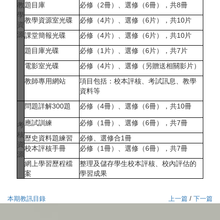
教
題目庫
必修（2冊）、選修（6冊），共8冊
學
教學資源室光碟
必修（4片）、選修（6片），共10片
資
源
課堂簡報光碟
必修（4片）、選修（6片），共10片
題目庫光碟
必修（1片）、選修（6片），共7片
電影室光碟
必修（4片）、選修（另贈送相關影片）
教師專用網站
項目包括：校本評核、考試訊息、教學
資料等
問題詳解300題
必修（4冊）、選修（6冊），共10冊
應試訓練
必修（1冊）、選修（6冊），共7冊
考
核
歷史資料題練習
必修、選修合1冊
資
校本評核手冊
必修（1冊）、選修（6冊），共7冊
源
網上學習歷程檔
整理及儲存學生校本評核、校內評估的
案
學習成果
本期教訊目錄
上一篇
/
下一篇