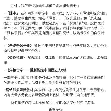
此外，我們也特為學生準備了多本學習專冊：
‧
「課本」
在不同課本環節中，都刻意加入了不少引導性和探究性的
問題，鼓勵學生探究。如在「導言」、「探究重點」和「思考點」
擬設一些探究式的問題，以激發思考；在「探究前哨站」設探究式
練習；在「課堂探究」和「校本評核」設計多樣化的學習活動；在
「延伸學習」介紹與課題有關的書籍和網站，以培養學生的自學精
神。
‧
《基礎學習手冊》
介紹了中國歷史發展的一些基本概念，幫助學生
銜接初中與高中的學習。
‧
《習作指導》
配合課本，引導學生解答課本內的各個練習，多作操
練。
‧
《穿梭古今
重新認識中國歷史人物》
一套三冊，專門針對部分必修及選修課題，提供二十多個富趣味性
的歷史人物故事，以引起學生課外延伸閱讀的興趣。
‧
網站和多媒體教材
與教師一樣，我們也為學生提供學生專用網站，
內有大量多元化的多媒體及網上教材，鼓勵學生自主地學習。
我們相信通過以上種種配套，定能激活學生的學習潛能。
焦聚考核