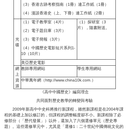
（3）香港古跡考察指南（1冊）連工作紙（1冊）
（4）漫談香港史（上、下冊）連工作紙（2冊）
（1）電子教學室（4片）
（1）探研室（3
片），隨書附送。
（2）電子題目庫（3片）
光
（3）電子簡報（3片）
碟
（4）中國歷史電影短片系列1-
10（10片）
美亞歷史電影
網
教師專用網站
學生專用網站
上
資
中華萬年網（http://www.china10k.com.）
源
《高中中國歷史》編寫理念
共同面對歷史教學的轉變與考驗
2009年新高中中史科將推行新課程，雖然新課程是在2004年課
程的基礎上加以修訂的，但課程的調整幅度卻不小。新課程除了必
修部分（「歷代發展」）以外，還加入了六個選修單元（歷史專
題）。這些選修單元中，尤其是「選修1：二十世紀中國傳統文化的