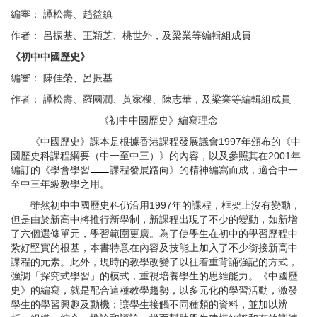
編審： 譚松壽、趙益鎮
作者： 呂振基、王穎芝、桃世外，及梁業等編輯組成員
《初中中國歷史》
編審： 陳佳榮、呂振基
作者： 譚松壽、羅國潤、黃家樑、陳志華，及梁業等編輯組成員
《初中中國歷史》編寫理念
《中國歷史》課本是根據香港課程發展議會1997年頒布的《中
國歷史科課程綱要（中一至中三）》的內容，以及參照其在2001年
編訂的《學會學習
課程發展路向》的精神編寫而成，適合中一
至中三年級教學之用。
雖然初中中國歷史科仍沿用1997年的課程，框架上沒有變動，
但是由於新高中將推行新學制，新課程出現了不少的變動，如新增
了六個選修單元，學習範圍更廣。為了使學生在初中的學習歷程中
紮好堅實的根基，本書特意在內容及技能上加入了不少銜接新高中
課程的元素。此外，現時的教學改變了以往着重背誦強記的方式，
強調「探究式學習」的模式，重視培養學生的思維能力。《中國歷
史》的編寫，就是配合這種教學趨勢，以多元化的學習活動，激發
學生的學習興趣及動機；讓學生接觸不同種類的資料，並加以辨