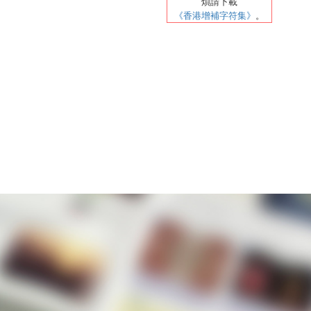
煩請
下載
《香港增補字符集》
。