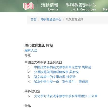
活動情報
學與教資源中心
Events
L & T Resources
Re
首頁
學與教資源中心
現代教育通訊
現代教育通訊 87期
編輯人語
專題
中國語文教學的理論與實踐
1.
中國語文科的範文教學與單元教學 馬顯慈
2.
分層設題與閱讀理解教學 吳智光
3.
語文教學中的文學教學 姚素珍
4.
試為中學生擬一份「寫作導引」 譚偉鴻
學科教研室
5.
文化學方法在漢字教學中的科學運用法 王立軍
特稿