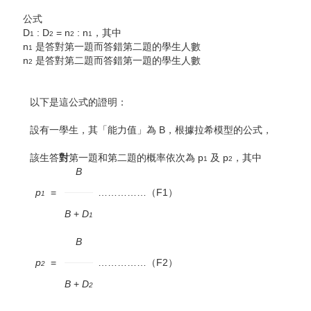
公式
D
: D
= n
: n
，其中
1
2
2
1
n
是答對第一題而答錯第二題的學生人數
1
n
是答對第二題而答錯第一題的學生人數
2
以下是這公式的證明：
設有一學生，其「能力值」為 B，根據拉希模型的公式，
該生答
對
第一題和第二題的概率依次為 p
及 p
，其中
1
2
B
p
=
……………（F1）
1
B
+
D
1
B
p
=
……………（F2）
2
B
+
D
2