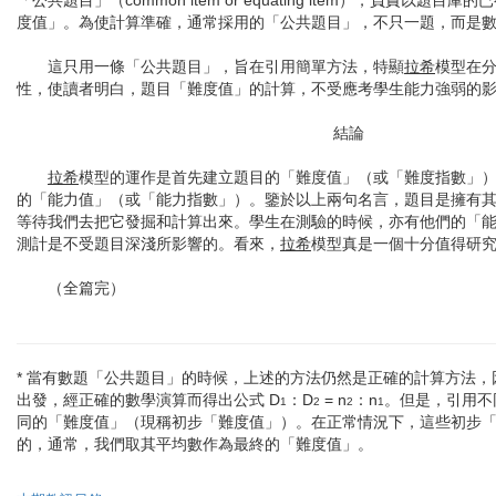
「公共題目」（common item or equating item），負責以題
度值」。為使計算準確，通常採用的「公共題目」，不只一題，而是數
這只用一條「公共題目」，旨在引用簡單方法，特顯
拉希
模型在
性，使讀者明白，題目「難度值」的計算，不受應考學生能力強弱的
結論
拉希
模型的運作是首先建立題目的「難度值」（或「難度指數」）
的「能力值」（或「能力指數」）。鑒於以上兩句名言，題目是擁有
等待我們去把它發掘和計算出來。學生在測驗的時候，亦有他們的「
測計是不受題目深淺所影響的。看來，
拉希
模型真是一個十分值得研
（全篇完）
* 當有數題「公共題目」的時候，上述的方法仍然是正確的計算方法
出發，經正確的數學演算而得出公式 D
：D
= n
：n
。但是，引用不
1
2
2
1
同的「難度值」（現稱初步「難度值」）。在正常情況下，這些初步
的，通常，我們取其平均數作為最終的「難度值」。