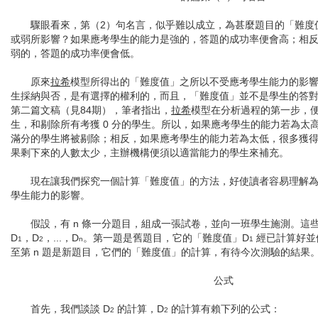
驟眼看來，第（2）句名言，似乎難以成立，為甚麼題目的「難度
或弱所影響？如果應考學生的能力是強的，答題的成功率便會高；相
弱的，答題的成功率便會低。
原來
拉希
模型所得出的「難度值」之所以不受應考學生能力的影
生採納與否，是有選擇的權利的，而且，「難度值」並不是學生的答
第二篇文稿（見84期），筆者指出，
拉希
模型在分析過程的第一步，
生，和剔除所有考獲 0 分的學生。所以，如果應考學生的能力若為太
滿分的學生將被剔除；相反，如果應考學生的能力若為太低，很多獲得 
果剩下來的人數太少，主辦機構便須以適當能力的學生來補充。
現在讓我們探究一個計算「難度值」的方法，好使讀者容易理解為
學生能力的影響。
假設，有 n 條一分題目，組成一張試卷，並向一班學生施測。這
D
，D
，...，D
。第一題是舊題目，它的「難度值」D
經已計算好並
1
2
n
1
至第 n 題是新題目，它們的「難度值」的計算，有待今次測驗的結果
公式
首先，我們談談 D
的計算，D
的計算有賴下列的公式：
2
2