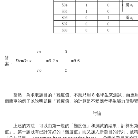
n
3
1
答
D
=D
x
=3.2 x
=9.6
2
1
案：
n
1
2
當然，為求取題目的「難度值」不應只用 8 名學生來測試，而應
個簡單的例子以說明題目「難度值」的計算是不受應考學生能力所影
討論
上述的方法，可以由第一題的「難度值」和測試的結果，計算出第二
值」。第一題既有已計算好的「難度值」而又加入新題目的行列，被