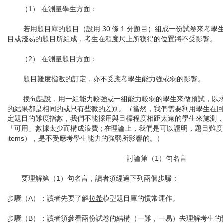
（1） 在測量學生方面：
若用題目庫的題目（設用 30 條 1 分題目）組成一份試卷來考學
目或淺易的題目所組成，考生在程度尺上所獲得的位置將不受影響。
（2） 在測量題目方面：
題目難度指數的訂定，亦不受應考學生能力強或弱的影響。
換句話說，用一組能力較強或一組能力較弱的學生來做預試，以求
的結果都是相同的或只有些微的差別。（當然，我們需要利用學生在
定題目的難度指數，我們不能採用與目標程度相距太遠的學生來施測
「可用」數據太少而構成浪費 ; 在理論上，我們是可以證明，題目難度指數的訂定
items），是不受應考學生能力的強弱所影響的。）
討論第（1）句名言
要理解第（1）句名言，讀者須經過下列兩個步驟：
步驟（A）：讀者先要了解
拉希
模型題目庫的慣常運作。
步驟（B）：讀者須參看兩份試卷的結構（一難，一易）去理解考生的