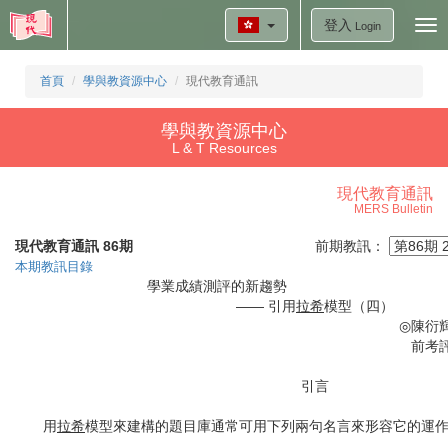
登入
Tog
Login
nav
首頁
學與教資源中心
現代教育通訊
學與教資源中心
L & T Resources
現代教育通訊
MERS Bulletin
現代教育通訊 86期
前期教訊：
本期教訊目錄
學業成績測評的新
—— 引用
拉希
模型（四）
◎
陳衍輝
前考
引言
用
拉希
模型來建構的題目庫通常可用下列兩句名言來形容它的運