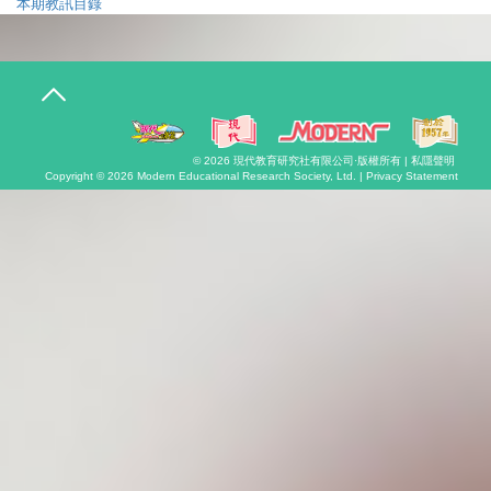
本期教訊目錄
T
o
g
g
l
© 2026
現代教育研究社有限公司
·版權所有 |
私隱聲明
e
Copyright © 2026
Modern Educational Research Society, Ltd. |
Privacy Statement
n
a
v
i
g
a
t
i
o
n