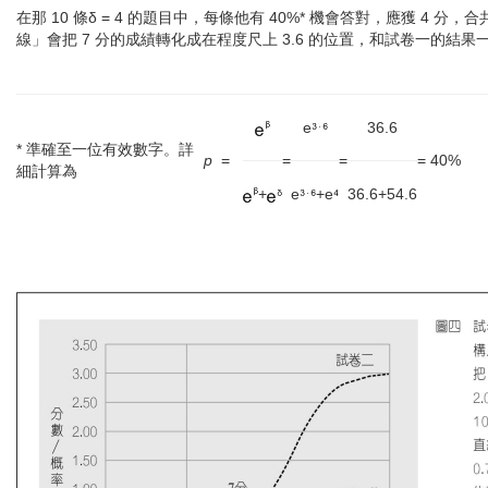
在那 10 條δ = 4 的題目中，每條他有 40%* 機會答對，應獲 4 分，
線」會把 7 分的成績轉化成在程度尺上 3.6 的位置，和試卷一的結果
e
36.6
* 準確至一位有效數字。詳
p
=
=
=
= 40%
細計算為
+
e
+e
36.6+54.6