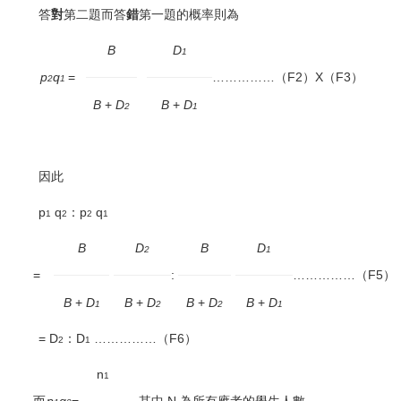
答
對
第二題而答
錯
第一題的概率則為
B
D
1
p
q
=
……………（F2）X（F3）
2
1
B
+
D
B
+
D
2
1
因此
p
q
：p
q
1
2
2
1
B
D
B
D
2
1
=
:
……………（F5）
B
+
D
B
+
D
B
+
D
B
+
D
1
2
2
1
= D
：D
……………
（F6）
2
1
n
1