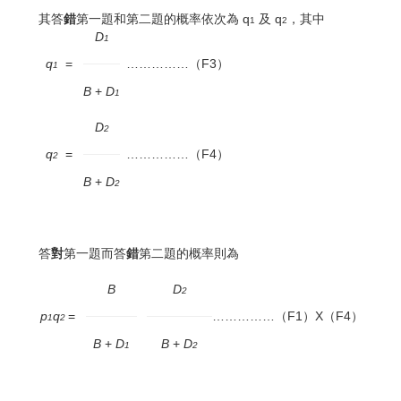
其答
錯
第一題和第二題的概率依次為 q
及 q
，其中
1
2
D
1
q
=
……………（F3）
1
B
+
D
1
D
2
q
=
……………（F4）
2
B
+
D
2
答
對
第一題而答
錯
第二題的概率則為
B
D
2
p
q
=
……………（F1）X（F4）
1
2
B
+
D
B
+
D
1
2