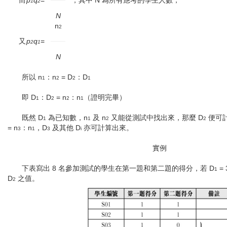
而
p
q
=
，其中 N 為所有應考的學生人數，
1
2
N
n
2
又
p
q
=
2
1
N
所以 n
：n
= D
：D
1
2
2
1
即 D
：D
= n
：n
（證明完畢）
1
2
2
1
既然 D
為已知數，n
及 n
又能從測試中找出來，那麼 D
便可計
1
1
2
2
= n
：n
，D
及其他 D
亦可計算出來。
3
1
3
i
實例
下表寫出 8 名參加測試的學生在第一題和第二題的得分，若 D
=
1
D
之值。
2