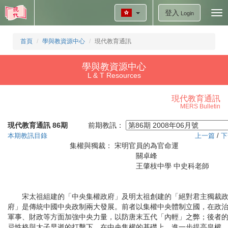
登入
Tog
Login
nav
首頁
學與教資源中心
現代教育通訊
學與教資源中心
L & T Resources
現代教育通訊
MERS Bulletin
現代教育通訊 86期
前期教訊：
本期教訊目錄
上一篇
/
下
集權與獨裁： 宋明官員的為官命運
關卓峰
王肇枝中學 中史科老師
宋太祖組建的「中央集權政府」及明太祖創建的「絕對君主獨裁
府」是傳統中國中央政制兩大發展。前者以集權中央體制立國，在政
軍事、財政等方面加強中央力量，以防唐末五代「內輕」之弊；後者
忌性格與太子早逝的打擊下，在中央集權的基礎上，進一步提高皇權