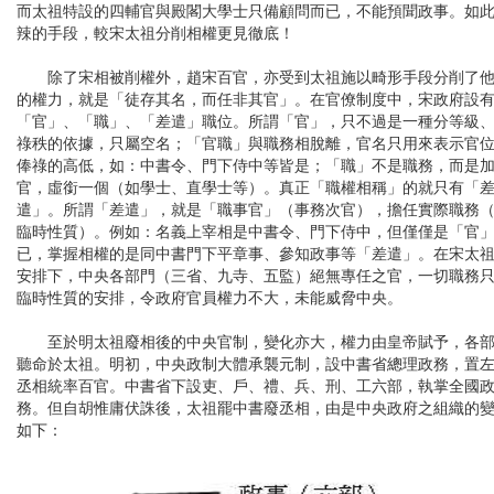
而太祖特設的四輔官與殿閣大學士只備顧問而已，不能預聞政事。如
辣的手段，較宋太祖分削相權更見徹底！
除了宋相被削權外，趙宋百官，亦受到太祖施以畸形手段分削了
的權力，就是「徒存其名，而任非其官」。在官僚制度中，宋政府設
「官」、「職」、「差遣」職位。所謂「官」，只不過是一種分等級
祿秩的依據，只屬空名；「官職」與職務相脫離，官名只用來表示官
俸祿的高低，如：中書令、門下侍中等皆是；「職」不是職務，而是
官，虛銜一個（如學士、直學士等）。真正「職權相稱」的就只有「
遣」。所謂「差遣」，就是「職事官」（事務次官），擔任實際職務
臨時性質）。例如：名義上宰相是中書令、門下侍中，但僅僅是「官
已，掌握相權的是同中書門下平章事、參知政事等「差遣」。在宋太
安排下，中央各部門（三省、九寺、五監）絕無專任之官，一切職務
臨時性質的安排，令政府官員權力不大，未能威脅中央。
至於明太祖廢相後的中央官制，變化亦大，權力由皇帝賦予，各
聽命於太祖。明初，中央政制大體承襲元制，設中書省總理政務，置
丞相統率百官。中書省下設吏、戶、禮、兵、刑、工六部，執掌全國
務。但自胡惟庸伏誅後，太祖罷中書廢丞相，由是中央政府之組織的
如下：