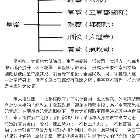
廢相後，太祖把六部尚書，連同都察院、通政司、大理寺（合稱
卿）地位提升，各不統屬，直接聽命於皇帝，形成天子兼任宰相格局
國政務便由皇帝總其成。明自廢宰相後，全國民政、財、軍種種大權
中於皇帝身上，所有文武長官都沒有裁斷之權，事事莫不請旨，從此
君主專制之政局。
宋太祖組建「中央集權政府」下賦予官員「重文輕武」的意識型
至於明太祖的「絕對君主獨裁政府」卻施以種種手段，為群臣帶來恐
治意識。在兩種政治意識型態下，兩位太祖採取不同手法處理中央官
力。宋太祖在酒酣之際，收回宿將兵權，消除軍人操控君主廢立之患
時准許官員自由「蔭補」建立勢力；「不殺士大夫」、「不殺言官」
約，以示對百官尊貴及加強對丞相的制肘。至於「磨勘制度」，更讓
積累行政經驗，論資升級；而宋代設有薪給制與供給制的混合體（除