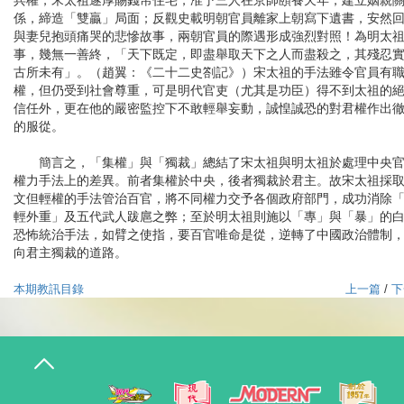
兵權，宋太祖遂厚賜錢帛住宅，准予三人在京師頤養天年，建立姻親
係，締造「雙贏」局面；反觀史載明朝官員離家上朝寫下遺書，安然
與妻兒抱頭痛哭的悲慘故事，兩朝官員的際遇形成強烈對照！為明太
事，幾無一善終，「天下既定，即盡舉取天下之人而盡殺之，其殘忍
古所未有」。（趙翼：《二十二史劄記》）宋太祖的手法雖令官員有
權，但仍受到社會尊重，可是明代官吏（尤其是功臣）得不到太祖的
信任外，更在他的嚴密監控下不敢輕舉妄動，誠惶誠恐的對君權作出
的服從。
簡言之，「集權」與「獨裁」總結了宋太祖與明太祖於處理中央
權力手法上的差異。前者集權於中央，後者獨裁於君主。故宋太祖採
文但輕權的手法管治百官，將不同權力交予各個政府部門，成功消除
輕外重」及五代武人跋扈之弊；至於明太祖則施以「專」與「暴」的
恐怖統治手法，如臂之使指，要百官唯命是從，逆轉了中國政治體制
向君主獨裁的道路。
本期教訊目錄
上一篇
/
下
T
o
g
g