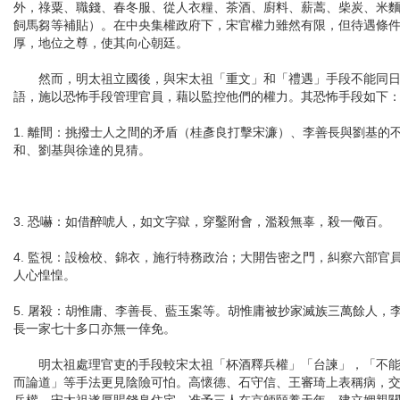
外，祿粟、職錢、春冬服、從人衣糧、茶酒、廚料、薪蒿、柴炭、米
飼馬芻等補貼）。在中央集權政府下，宋官權力雖然有限，但待遇條
厚，地位之尊，使其向心朝廷。
然而，明太祖立國後，與宋太祖「重文」和「禮遇」手段不能同
語，施以恐怖手段管理官員，藉以監控他們的權力。其恐怖手段如下
1. 離間：挑撥士人之間的矛盾（桂彥良打擊宋濂）、李善長與劉基的
和、劉基與徐達的見猜。
3. 恐嚇：如借醉唬人，如文字獄，穿鑿附會，濫殺無辜，殺一儆百。
4. 監視：設檢校、錦衣，施行特務政治；大開告密之門，糾察六部官
人心惶惶。
5. 屠殺：胡惟庸、李善長、藍玉案等。胡惟庸被抄家滅族三萬餘人，
長一家七十多口亦無一倖免。
明太祖處理官吏的手段較宋太祖「杯酒釋兵權」「台諫」，「不
而論道」等手法更見陰險可怕。高懷德、石守信、王審琦上表稱病，