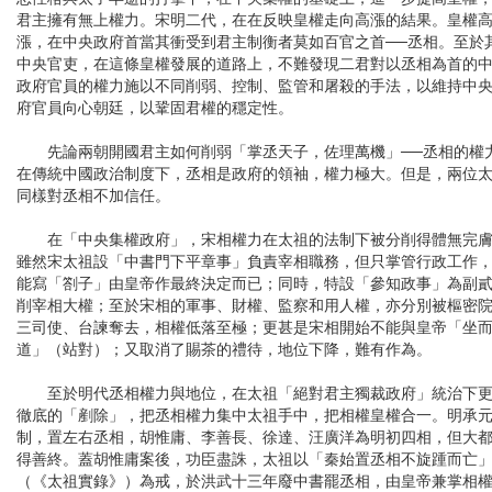
君主擁有無上權力。宋明二代，在在反映皇權走向高漲的結果。皇權
漲，在中央政府首當其衝受到君主制衡者莫如百官之首──丞相。至於
中央官吏，在這條皇權發展的道路上，不難發現二君對以丞相為首的
政府官員的權力施以不同削弱、控制、監管和屠殺的手法，以維持中
府官員向心朝廷，以鞏固君權的穩定性。
先論兩朝開國君主如何削弱「掌丞天子，佐理萬機」──丞相的權
在傳統中國政治制度下，丞相是政府的領袖，權力極大。但是，兩位
同樣對丞相不加信任。
在「中央集權政府」，宋相權力在太祖的法制下被分削得體無完
雖然宋太祖設「中書門下平章事」負責宰相職務，但只掌管行政工作
能寫「劄子」由皇帝作最終決定而已；同時，特設「參知政事」為副
削宰相大權；至於宋相的軍事、財權、監察和用人權，亦分別被樞密
三司使、台諫奪去，相權低落至極；更甚是宋相開始不能與皇帝「坐
道」（站對）；又取消了賜茶的禮待，地位下降，難有作為。
至於明代丞相權力與地位，在太祖「絕對君主獨裁政府」統治下
徹底的「剷除」，把丞相權力集中太祖手中，把相權皇權合一。明承
制，置左右丞相，胡惟庸、李善長、徐達、汪廣洋為明初四相，但大
得善終。蓋胡惟庸案後，功臣盡誅，太祖以「秦始置丞相不旋踵而亡
（《太祖實錄》）為戒，於洪武十三年廢中書罷丞相，由皇帝兼掌相