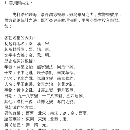
1. 善用歸納法：
史料浩如煙海，事件錯綜複雜，雖窮畢身之力，亦難登彼岸；
西方歸納統計之法，既可令史事紋理清晰，更可令學生投入學習。
如：
各朝名稱的因由
：
初起時地名：秦、漢、宋。
其所封爵邑：晉、隋、唐。
文字中含義：金、元、明。
歷史名詞的根據
：
年號：開皇之治、熙寧變法、同治中興。
干支：甲申之亂、庚子拳亂、辛亥革命。
地名：淝水之戰、臨湖兵變、南京條約。
人名：平王東遷、文景之治、黃巢之亂。
事物：黃巾之亂、甘露之變、鴉片戰爭。
日期： 九一八事變、一二八事變、五四運動。
其他：漢初三傑、靖難之變、奪門之變。
歷朝滅亡的方式
：
異族政權： 西晉，北宋，南宋，遼，金，西夏。
諸侯軍閥： 東周，東漢，北魏，唐。
農民起義： 秦，隋，元。