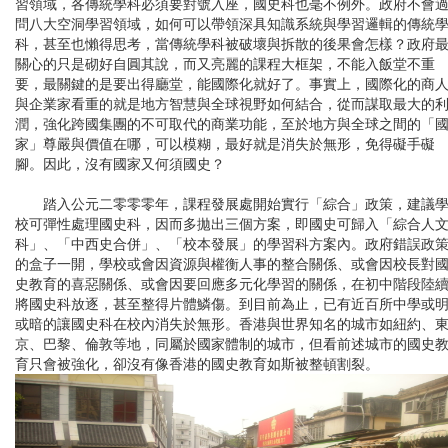
習領域，各傳統學科必須要對號入座，國史科也毫不例外。政府不會
問八大空洞學習領域，如何可以帶領深具知識系統與學習邏輯的傳統
科，甚至也懶得思考，當傳統學科被破壞與拆散的後果會怎樣？政府
關心的只是砌好自圓其說，而又亮麗的課程大框架，不能入飯堂不重
要，最關鍵的是要出得廳堂，能國際化就好了。事實上，國際化的商
與企業家看重的就是地方智慧與全球視野如何結合，從而謀取最大的
潤，強化跨國集團的不可取代的商業功能，至於地方與全球之間的「
家」尊嚴與價值在哪，可以模糊，最好就是消失於無形，免得礙手礙
腳。因此，沒有國家又何須國史？
踏入公元二零零零年，課程發展處開始實行「綜合」政策，建議
校可彈性處理國史科，因而多拋出三個方案，即國史可歸入「綜合人
科」、「中西史合併」、「校本發展」的學習科方案內。政府錯誤政
的盒子一開，學校或會因資源與權衡人事的整合關係、或會因校長對
史教育的喜惡關係、或會因要回應多元化學習的關係，在初中階段陸
將國史科放逐，甚至整得片體鱗傷。到目前為止，已有近百所中學或
或暗的讓國史科在校內消失於無形。香港與世界知名的城市如紐約、
京、巴黎、倫敦等地，同屬於國家體制的城市，但看前述城市的國史
育只會被強化，卻沒有像香港的國史教育如斯被整頓割裂。