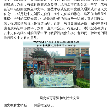
歸屬感，然而，有教育團體調查發現，現時全港約四分之一中學，未
在初中階段開設獨立中史科。這些學校或是把中史融入通識或綜合人
科之中，或是把中史與西史合併。有中史科教師擔心，這不但有礙學
建構中史科的基礎知識，也會削弱他們的民族身分認同，這與回歸以
來，強調國情教育正是背道而馳。近期，教育界議論紛紛，探討中史
應否成為初中必修科，然而一直未有定論。有見及此，本訊記者專訪
以中史科為獨立科的風采中學（教育評議會主辦）老師們，聽聽他們
推行獨立中史科的意見。
一、國史教育意涵和總體性文章
國史教育之吶喊
何漢權副校長