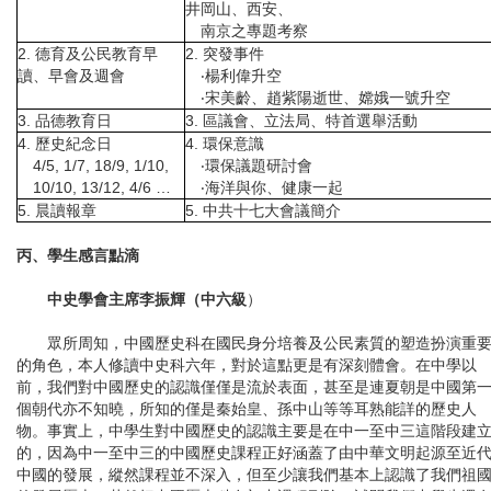
井岡山、西安、
南京之專題考察
2. 德育及公民教育早
2. 突發事件
讀、早會及週會
‧楊利偉升空
‧宋美齡、趙紫陽逝世、嫦娥一號升空
3. 品德教育日
3. 區議會、立法局、特首選舉活動
4. 歷史紀念日
4. 環保意識
4/5, 1/7, 18/9, 1/10,
‧環保議題研討會
10/10, 13/12, 4/6 …
‧海洋與你、健康一起
5. 晨讀報章
5. 中共十七大會議簡介
丙、學生感言點滴
中史學會主席李振輝（中六級
）
眾所周知，中國歷史科在國民身分培養及公民素質的塑造扮演重
的角色，本人修讀中史科六年，對於這點更是有深刻體會。在中學以
前，我們對中國歷史的認識僅僅是流於表面，甚至是連夏朝是中國第
個朝代亦不知曉，所知的僅是秦始皇、孫中山等等耳熟能詳的歷史人
物。事實上，中學生對中國歷史的認識主要是在中一至中三這階段建
的，因為中一至中三的中國歷史課程正好涵蓋了由中華文明起源至近
中國的發展，縱然課程並不深入，但至少讓我們基本上認識了我們祖