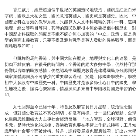
香江歲月，經歷超過個半世紀的英國殖民地統治，國旗是紅藍白
字旗，國歌是天祐女皇，國民意指英國人，國史就是英國史。因此，
國歷史科在香港的教學系統，只能算入人文學科範疇的其中一科，這
地理、經公等科目等同，其時的殖民政府根本無必要提倡中國歷史，
中國歷史科採取的態度是不瞅不睬亦無心加害的「中立」政策，這是
型的重商主義教育，只要不提及鴉片戰爭是英人發動的侵略戰爭，而
商務戰爭即可！
但跳舞跑馬的香港，與中國大陸在歷史、地理與文化上的連繫，
切肉不離皮的。在很長的時間內，全香港的絕大多數中學，仍然持守
份難以言喻的民族感情，仍然認為中國歷史教育是建構國民身分認同
國家集體認同所不可缺少的重要學習過程。於是，除國際學校外，學
初中大多設有中國歷史一科。中國歷史才是很多師生心目中的國史，
生離校之後，懂得心繫家國，情感源流多來自中學階段對國史學習的
印。
九七回歸至今已經十年，特首及政府官員日月星移，統治理念混
成，但對國史教育並不真心關切，卻沒有兩樣。廿一世紀的變動，全
化重商思維繼續大力主導社會經濟發展，「地方智慧，全球視野，價
多元」是時代進化的規律，香港教育也要在學習上作範式轉移，工具
識型的社會要全面被建構。於是，課程發展處也嚮應號召，訂出八大