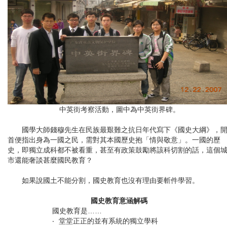
中英街考察活動，圖中為中英街界碑。
國學大師錢穆先生在民族最艱難之抗日年代寫下《國史大綱》，
首便指出身為一國之民，需對其本國歷史抱「情與敬意」。一國的歷
史，即獨立成科都不被看重，甚至有政策鼓勵將該科切割的話，這個
市還能奢談甚麼國民教育？
如果說國土不能分割，國史教育也沒有理由要斬件學習。
國史教育意涵解碼
國史教育是……
‧
堂堂正正的並有系統的獨立學科