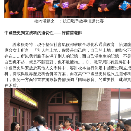
校內活動之一：抗日戰爭故事演講比賽
中國歷史獨立成科的迫切性
許茵茵老師
說來很奇特，現今整個社會氣候都鼓吹全球化和通識教育，恰如
應台女士所言：「別人的土地，假裝是自己的，自己的土地，假裝它
存在……所以我們腦子裝滿了別人的記憶，而自己活生生的記憶，不
自己瞧不起，就是不願面對，也不敢擁抱。」 。教育局則有意將初中
中國歷史科安放於其他人文學科中，容許校本自行決定中國歷史獨立
科，抑或與世界歷史科合併等方案，而在高中中國歷史科也只是選修
目，但另一方面特首在施政報告卻強調「國民教育」的重要性，此舉
在矛盾。