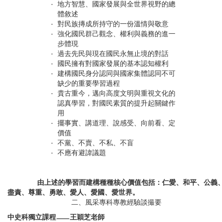
‧
地方智慧、國家發展與全世界視野的總
體敘述
‧
對民族摶成所持守的一份溫情與敬意
‧
強化國民群己觀念、權利與義務的進一
步體現
‧
過去先民與現在國民永無止境的對話
‧
國民擁有對國家發展的基本認知權利
‧
建構國民身分認同與國家集體認同不可
缺少的重要學習過程
‧
貴古重今，邁向高度文明與重視文化的
認真學習，對國民素質的提升起關鍵作
用
‧
擺事實、講道理、說感受、向前看、定
價值
‧
不黨、不賣、不私、不盲
‧
不應有避諱議題
由上述的學習而建構種種核心價值包括：仁愛、和平、公義
盡責、尊重、勇敢、愛人、愛國、愛世界。
二、風采專科專教經驗談撮要
中史科獨立課程
王穎芝老師