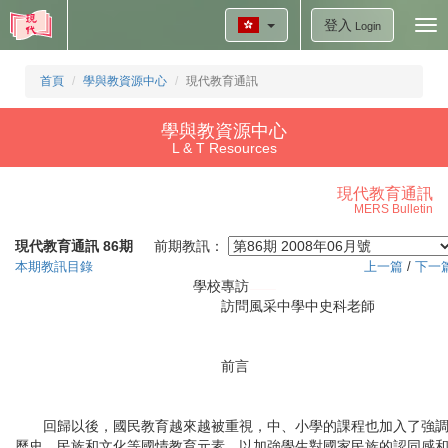
登入
Tog
Login
nav
首頁
學與教資源中心
現代教育通訊
學與教資源中心
L & T Resources
現代教育通訊
MERS Bulletin
現代教育通訊 86期
前期教訊：
本期教訊目錄
上一篇
/
下一
學校專訪
訪問風采中學中史科老師
前言
回歸以後，國民教育越來越被重視，中、小學的課程也加入了強
歷史、民族和文化等國情教育元素，以加強學生對國家民族的認同感