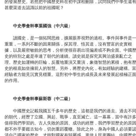
的發展歷史。若然把中國歷史科在初中課程刪除，試問我們中學生還
甚麼渠道去認識以前的祖國呢？
中史學會幹事葉國強（中六級
）
讀國史，是一個拓闊思維，擴展眼界視野的過程。事件與事件是
重重，一系列不斷的因果關係，探其理、悟其道，沒有豐富的史實根
據，以及嚴密敏銳的思考，分析便很容易出現偏差或不夠全面。中國
史的特別之處是串連了朝代的連續。讀史就是探究其興治盛衰亂亡之
理。歷史如運轉的巨輪，反覆地重演又重演，象徵智慧的累積，抱有
史的根底如坐擁前人的智慧。另外，將歷史內化，有如經驗的建構。
經驗者方能見沉實見穩重。這對初中學生的成長及未來發展起積極正
的作用。
中史學會幹事蘇斯蓉（中二級）
中國歷史記載我國五千多年的歷史，這都是我們的過去。過去不
的朝代，經歷了立國、興起、戰爭，直至滅亡。這一幕幕，當中有許
值得我們學習的。古人失敗的原因、成功的經歷，我們學習歷史的原
都不外乎要鑑古知今，切勿重蹈覆轍。除此之外，身為中國人必須要
清自己國家的歷史，才能對國家有歸屬感，更使人民更團結。中國歷