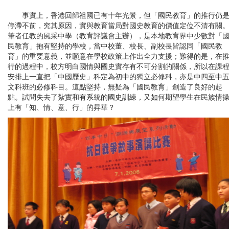
事實上，香港回歸祖國已有十年光景，但「國民教育」的推行仍
停滯不前，究其原因，實與教育當局對國史教育的價值定位不清有關
筆者任教的風采中學（教育評議會主辦），是本地教育界中少數對「
民教育」抱有堅持的學校，當中校董、校長、副校長皆認同「國民教
育」的重要意義，並願意在學校政策上作出全力支援；難得的是，在
行的過程中，校方明白國情與國史實存有不可分割的關係，所以在課
安排上一直把「中國歷史」科定為初中的獨立必修科，亦是中四至中
文科班的必修科目。這點堅持，無疑為「國民教育」創造了良好的起
點。試問失去了紮實和有系統的國史訓練，又如何期望學生在民族情
上有「知、情、意、行」的昇華？