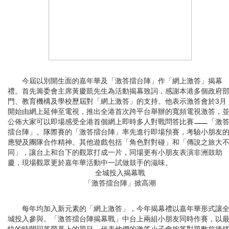
今屆以別開生面的嘉年華及「激答擂台陣」作「網上激答」揭幕
禮。首先籌委會主席黃慶凱先生為活動揭幕致詞，感謝本港多個政府
門、教育機構及學校歷屆對「網上激答」的支持。他表示激答會於3月
開始由網上延伸至電視，推出全港首次跨平台舉辦的寬頻電視激答，
公佈大家可以即場感受全港首個網上即時多人對戰問答比賽
「激
擂台陣」。隊際賽的「激答擂台陣」率先進行即場預賽，考驗小朋友
應變及團隊合作精神。其他遊戲包括「角色對對碰」和「傳說之旅大
同」，讓台上和台下的觀眾打成一片，同場更有小朋友表演非洲鼓助
慶，現場觀眾更於嘉年華活動中一試做鼓手的滋味。
全城投入揭幕戰
「激答擂台陣」掀高潮
每年均加入新元素的「網上激答」，今年揭幕禮以嘉年華形式讓
城投入參與。「激答擂台陣揭幕戰」中台上兩組小朋友同時作賽，以