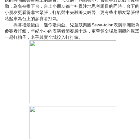
快的時間回答螢幕上的題目。代表他們的激答小子會按答對題數前後
動，為免被推下台，台上小朋友都全神貫注地思考題目的同時，台下
小朋友更看得非常緊張，打氣聲中夾雜著尖叫聲，更有些小朋友緊張
站起來為台上的參賽者打氣。
揭幕禮最後由「迷你畿內亞」兒童鼓樂團Sewa-tolon表演非洲鼓
參賽者打氣，年紀小小的表演者節奏感十足，更帶領全場及圍觀的觀
一起打拍子，名乎其實全城投入打打氣。