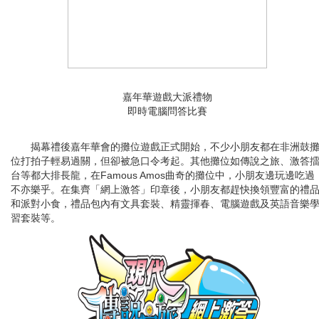
嘉年華遊戲大派禮物
即時電腦問答比賽
揭幕禮後嘉年華會的攤位遊戲正式開始，不少小朋友都在非洲鼓
位打拍子輕易過關，但卻被急口令考起。其他攤位如傳說之旅、激答
台等都大排長龍，在Famous Amos曲奇的攤位中，小朋友邊玩邊吃過
不亦樂乎。在集齊「網上激答」印章後，小朋友都趕快換領豐富的禮
和派對小食，禮品包內有文具套裝、精靈揮春、電腦遊戲及英語音樂
習套裝等。