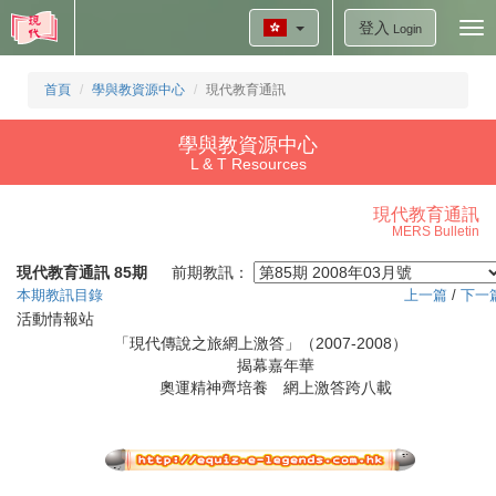
登入
Tog
Login
nav
首頁
學與教資源中心
現代教育通訊
學與教資源中心
L & T Resources
現代教育通訊
MERS Bulletin
現代教育通訊 85期
前期教訊：
本期教訊目錄
上一篇
/
下一
活動情報站
「現代傳說之旅網上激答」（2007-2008）
揭幕嘉年華
奧運精神齊培養 網上激答跨八載