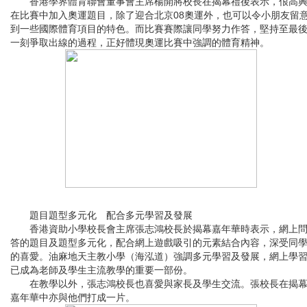
香港學界體育聯會董事會主席楊開將校長在揭幕禮後表示，佷高
在比賽中加入奧運題目，除了迎合北京08奧運外，也可以令小朋友留
到一些國際體育項目的特色。而比賽賽際讓同學努力作答，堅持至最
一刻爭取出線的過程，正好體現奧運比賽中強調的體育精神。
題目題型多元化 配合多元學習及發展
香港資助小學校長會主席張志鴻校長於揭幕嘉年華時表示，網上
答的題目及題型多元化，配合網上遊戲吸引的元素結合內容，深受同
的喜愛。油麻地天主教小學（海泓道）強調多元學習及發展，網上學
已成為老師及學生主流教學的重要一部份。
在教學以外，張志鴻校長也喜愛與家長及學生交流。張校長在揭
嘉年華中亦與他們打成一片。