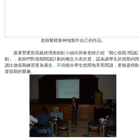
老師聚精會神地製作自己的作品。
接著營業部高級經理衛劍虹小姐向與會老師介紹「開心假期 閱讀
劃」，老師們對假期閱讀計劃的概念大表欣賞，認為讓學生於假期內
讀比做假期練習更為適合，不但能令學生悠閒地享受閱讀，更能盡情
渡假期的樂趣。