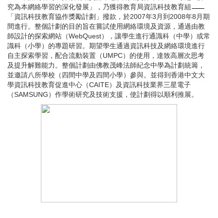
究為本網絡學習的深化發展」，乃獲得教育局資訊科技教育組
「資訊科技教育協作獎勵計劃」撥款，於2007年3月到2008年8月期
間進行。整個計劃的目的旨在嘗試使用網絡環境及資源，通過由教
師設計的探索網站（WebQuest），讓學生進行通識科（中學）或常
識科（小學）的專題研習。期望學生通過資訊科技及網絡環境進行
自主探索學習，配合流動裝置（UMPC）的使用，達致高層次思考
及提升解難能力。整個計劃由佛教茂峰法師紀念中學為計劃統籌，
並邀請八所學校（四間中學及四間小學）參與。並得到香港中文大
學資訊科技教育促進中心（CAITE）及資訊科技業界三星電子
（SAMSUNG）作學術研究及技術支援，使計劃得以順利推展。