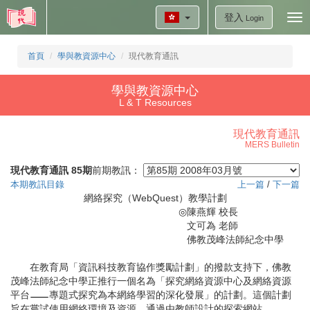
登入
Tog
Login
nav
首頁
學與教資源中心
現代教育通訊
學與教資源中心
L & T Resources
現代教育通訊
MERS Bulletin
現代教育通訊 85期
前期教訊：
本期教訊目錄
上一篇
/
下一篇
網絡探究（WebQuest）教學計劃
◎
陳燕輝 校長
文可為 老師
佛教茂峰法師紀念中學
在教育局「資訊科技教育協作獎勵計劃」的撥款支持下，佛教
茂峰法師紀念中學正推行一個名為「探究網絡資源中心及網絡資源
平台
專題式探究為本網絡學習的深化發展」的計劃。這個計劃
旨在嘗試使用網絡環境及資源，通過由教師設計的探索網站