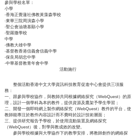
參與學校名單：
小學
‧香海正覺蓮社佛教黃藻森學校
‧東華三院周演森小學
‧聖公會油塘基顯小學
‧聖羅撒學校
中學
‧佛教大雄中學
‧基督教香港信義會信義中學
‧保良局胡忠中學
‧中華基督教青年會中學
活動施行
整個活動香港中文大學資訊科技教育促進中心會提供三項服
務：
一、跟參與學校協作，與教師共同根據網絡探究（WebQuest）的原
理，設計一個學科為本的教件，提供資源及鷹架予學生學習；
二、開發一個即時網上製作網絡探究（WebQuest）教件的平台，使
教師能專注於教件內容設計而不費時於設計技術層面；
三、提供研究報告予學校，於使用流動裝置及網絡探究
（WebQuest）後，對學與教成效的改變。
參與學校根據與大學協作下的教學安排，將教師創作的網絡探