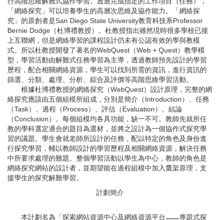
行高階思維解難式協作學習。透過完成指定的工作項目（任務），
「網絡探究」可以培養學生的高層次思維及協作能力。「網絡探
究」的原創者是San Diego State University教育科技系Professor
Bernie Dodge（杜博禮教授）。杜教授指出雖然現時很多學校已接
上互聯網，但是網絡學習的課程設計仍未有公認有效的學與教模
式。所以杜教授開發了著名的WebQuest（Web + Quest）教學模
型，學習活動由解難式任務學習為主導，透過教師預先設計的學習
歷程，配合相關網絡資源，學生可以找到所需的資訊，進行資訊的
篩選、分類、處理、分析、綜合及評價等高階思維學習活動。
根據杜博禮教授的網絡探究（WebQuest）設計原理，完整的網
絡探究應該由五個組模所組成，分別是簡介（Introduction）、任務
（Task）、過程（Process）、評估（Evaluation）、結論
（Conclusion）。每個組模均各具功能，缺一不可。教師先就所任
教的學科選定適合的題目為選材，並將之設計為一個協作式探究學
習的議題。學生會就老師所設計的任務，配以特定的角色及身份進
行探究學習，輔以教師設計的學習歷程及相關網絡資源，解決任務
中所要求處理的難題。整個學習活動以學生為中心，教師的角色是
網絡探究網站的設計者，並期望能在過程組模中加入鷹架原理，支
援學生的探究解難學習。
計劃簡介
本計劃名為「探索網站資源中心及網絡資源平台
專題式探