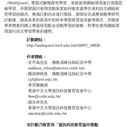
（WebQuest）專題式解難探究學習，有效使用網絡環境進行高階思
維學習。亦期望探討使用流動裝置如何能支援學生達到自主網絡探
究學習的模式。整個計劃仍在進行階段，期望在完成整個教學研究
計劃後，能為未來的新高中的科本專題研習提供參考模式，亦能使
學界體會到網上專題研習配合流動學習的策略，對學生善用網絡環
境進行自主學習帶來的優勢。
計劃網站：
http://webquest.bmf.edu.hk/UMPC_WEB/
作者聯絡：
-
文可為先生 佛教茂峰法師紀念中學
wallace_mhw@alumni.cuhk.net
-
陳燕輝校長 佛教茂峰法師紀念中學
cyf@bmf.edu.hk
-
李芳樂教授
香港中文大學資訊科技教育促進中心
flee@cuhk.edu.hk
-
謝永祥先生
香港中文大學資訊科技教育促進中心
alextse@cuhk.edu.hk
本計劃乃教育局「資訊科技教育協作獎勵