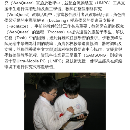
究（WebQuest）實施於教學中，並配合流動裝置（UMPC）工具支
援學生進行高階思維及自主學習。教師在整個網絡探究
（WebQuest）教學活動中，擔當教件設計者及教學執行者，角色由
學習活動的主導講解者（Lecturing）變為學習的促進及支援者
（Facilitator）。事前的教件設計工作甚為重要，教師需在網絡探究
（WebQuest）的過程（Process）中提供適當的鷹架予學生，解決
任務（Task）中的困難，達到解難式任務學習的要求。佛教茂峰法
師紀念中學則為計劃的統籌，負責各校教學進度協調、器材調動及
支援，並聯同香港中文大學資訊科技教育促進中心協作，支援參與
學校整個教學流程。資訊科技業界三星電子（SAMSUNG）則提供
四十部Ultra-Mobile PC（UMPC）及技術支援，使學生能夠在網絡
環境下進行探究式專題研習。