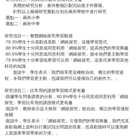
具體的研究分析，會待整個計劃完結後才作匯報。
針對以上兩個研究重點分別在兩所學校中進行研究
‧重點一：兩所小學
‧重點二：兩所中學
研究項目一：整體網絡探究學習觀感
‧79.3%學生十分喜歡或喜歡「網絡探究」這種學習形式
‧88.9%學生十分同意或同意利用「網絡探究」提高他們的學習興趣
‧80.5%學生十分同意或同意利用「網絡探究」能令他們更主動學習
‧79.9%學生十分希望或希望可以用「網絡探究」這形式來學習其他
科目的知識
面談中，學生表示「我們很享受這種較自由、獨立的學習過
程，令我們學習更主動，也讓我們可以發揮自己的創作力。」
研究項目二：比常用的講授學習模式更有趣
‧跟據學生問卷調查的分析，80.8%學生十分同意或同意利用「網絡
探究」學習比常用的講授模式更有趣
‧面談中，教師表示這大致與「網絡探究」較自由、獨立的學習過程
有關
‧面談中，學生表示「『網絡探究』引發我們的學習興趣，我們尤其
喜歡藉網上資料自行嘗試找出問題的答案，也喜歡隨時可以運用網
上資源來學習帶來的方便。」