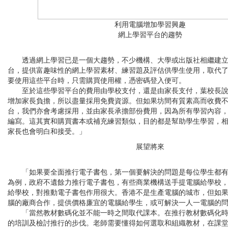
利用電腦增加學習興趣
網上學習平台的趨勢
透過網上學習已是一個大趨勢，不少機構、大學或出版社相繼建立
台，提供富趣味性的網上學習素材、練習題及評估供學生使用，取代
要使用這些平台時，只需購買使用權，憑密碼登入便可。
至於這些學習平台的費用由學校支付，還是由家長支付，葉校長說
增加家長負擔，所以盡量採用免費資源。但如果坊間有質素高而收費
台，我們亦會考慮採用，並由家長承擔部份費用，因為所有學習內容
編寫。這其實和購買書本或補充練習類似，目的都是幫助學生學習，
家長也會明白和接受。」
展望將來
「如果要全面推行電子書包，第一個要解決的問題是每位學生都有
為例，政府不遺餘力推行電子書包，有些商業機構送手提電腦給學校
給學校，對推動電子書包作用很大。香港不是生產電腦的城市，但如
腦的廠商合作，提供價格廉宜的電腦給學生，或可解決一人一電腦的
「當然教材數碼化並不能一時之間取代課本。在推行教材數碼化時
的培訓及檢討推行的步伐。老師需要懂得如何選取和組織教材，在課