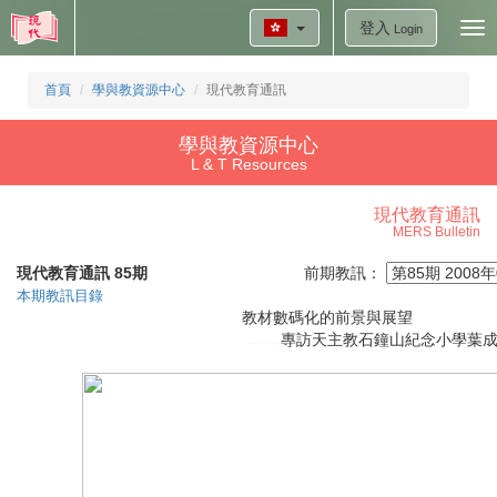
登入
Tog
Login
nav
首頁
學與教資源中心
現代教育通訊
學與教資源中心
L & T Resources
現代教育通訊
MERS Bulletin
現代教育通訊 85期
前期教訊：
本期教訊目錄
教材數碼化的前景與展望
專訪天主教石鐘山紀念小學葉