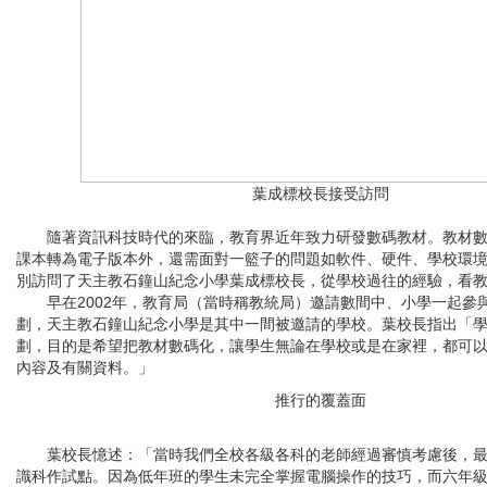
葉成標校長接受訪問
隨著資訊科技時代的來臨，教育界近年致力研發數碼教材。教材數
課本轉為電子版本外，還需面對一籃子的問題如軟件、硬件、學校環
別訪問了天主教石鐘山紀念小學葉成標校長，從學校過往的經驗，看
早在2002年，教育局（當時稱教統局）邀請數間中、小學一起參
劃，天主教石鐘山紀念小學是其中一間被邀請的學校。葉校長指出「
劃，目的是希望把教材數碼化，讓學生無論在學校或是在家裡，都可
內容及有關資料。」
推行的覆蓋面
葉校長憶述：「當時我們全校各級各科的老師經過審慎考慮後，最
識科作試點。因為低年班的學生未完全掌握電腦操作的技巧，而六年