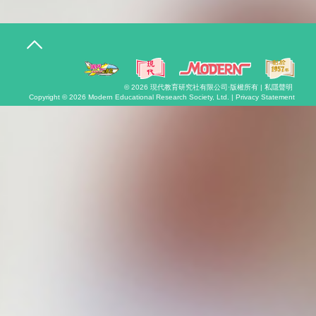
T
o
g
g
l
© 2026
現代教育研究社有限公司
·版權所有 |
私隱聲明
e
Copyright © 2026
Modern Educational Research Society, Ltd. |
Privacy Statement
n
a
v
i
g
a
t
i
o
n