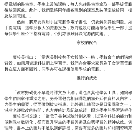
提電腦的裝備室。學生上常識課時，每人先往裝備室拿取一部手提電
後放回原處。此外，我們還將同年級各班別的課室及裝備室放於同一
及放回電腦。」
「然而，將來要採用手提電腦作電子書包，仍要解決其他問題。如
手提電腦，這牽涉很大的資源投放，政府也沒可能給每位學生一部手
每個學生座位下都有電源，否則亦很難解決電源的問題。」
家校的配合
葉校長指出：「當家長到校替子女報讀小一時，學校會向他們講解
背景，如應用資訊科技網上學習等。我們亦會要求家長為子女購買電
長在這方面有困難，同學亦可在課後使用學校的電腦。」
推行的成效
「教材數碼化不單是將課文放上網，還包含其他學習工具，如簡報
學生們回家作重溫之用。另外還包含相關課題的額外延伸資料及內容
力學生的需要，從而做到拔尖補底。此外網上練習亦是日常課業之一
減省老師批改的時間，也方便統計及紀錄成績，跟進學生的學習過程
葉校長補充說：「從電子書包試驗計劃來看，以現今科技的能力和
做到教材數碼化，從而提升學生的學習興趣及自我學習的精神成效。
理時，書本上的圖片不足以講解詳盡，需要有更多的圖片和相關資料