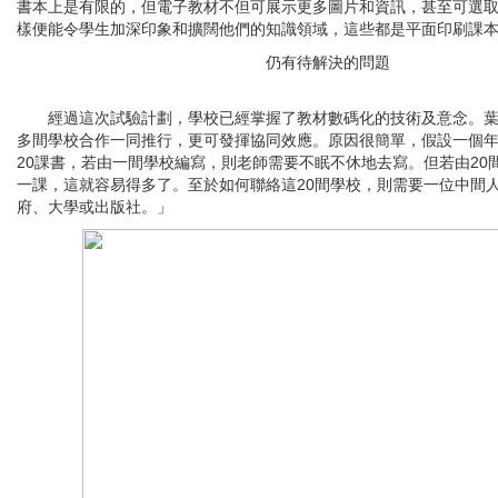
書本上是有限的，但電子教材不但可展示更多圖片和資訊，甚至可選
樣便能令學生加深印象和擴闊他們的知識領域，這些都是平面印刷課
仍有待解決的問題
經過這次試驗計劃，學校已經掌握了教材數碼化的技術及意念。葉
多間學校合作一同推行，更可發揮協同效應。原因很簡單，假設一個
20課書，若由一間學校編寫，則老師需要不眠不休地去寫。但若由20
一課，這就容易得多了。至於如何聯絡這20間學校，則需要一位中間
府、大學或出版社。」