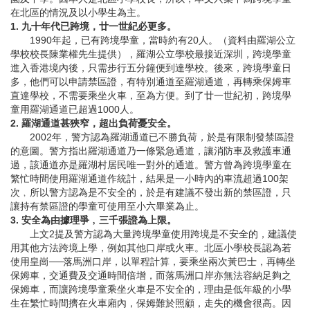
在北區的情況及以小學生為主。
1. 九十年代已跨境，廿一世紀必更多。
1990年起，已有跨境學童，當時約有20人。（資料由羅湖公立
學校校長陳業權先生提供），羅湖公立學校最接近深圳，跨境學童
進入香港境內後，只需步行五分鐘便到達學校。後來，跨境學童日
多，他們可以申請禁區證，有特別通道至羅湖通道，再轉乘保姆車
直達學校，不需要乘坐火車，至為方便。到了廿一世紀初，跨境學
童用羅湖通道已超過1000人。
2. 羅湖通道甚狹窄，超出負荷憂安全。
2002年，警方認為羅湖通道已不勝負荷，於是有限制發禁區證
的意圖。警方指出羅湖通道乃一條緊急通道，讓消防車及救護車通
過，該通道亦是羅湖村居民唯一對外的通道。警方曾為跨境學童在
繁忙時間使用羅湖通道作統計，結果是一小時內的車流超過100架
次﹐所以警方認為是不安全的，於是有建議不發出新的禁區證，只
讓持有禁區證的學童可使用至小六畢業為止。
3. 安全為由據理爭﹐三千張證為上限。
上文2提及警方認為大量跨境學童使用跨境是不安全的，建議使
用其他方法跨境上學，例如其他口岸或火車。北區小學校長認為若
使用皇崗──落馬洲口岸，以單程計算，要乘坐兩次黃巴士，再轉坐
保姆車，交通費及交通時間倍增，而落馬洲口岸亦無法容納足夠之
保姆車，而讓跨境學童乘坐火車是不安全的，理由是低年級的小學
生在繁忙時間擠在火車廂內，保姆難於照顧，走失的機會很高。因