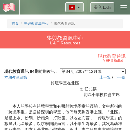
登入
Tog
Login
nav
首頁
學與教資源中心
現代教育通訊
學與教資源中心
L & T Resources
現代教育通訊
MERS Bulletin
現代教育通訊 84期
前期教訊：
本期教訊目錄
上一篇
/
下一篇
跨境學童在北區
◎
任兆祺
北區小學校長會主席
本人的學校有跨境學童和有照顧跨境學童的經驗，文中所指的
「跨境學重」是居於深圳的學童，他們每天到香港上課。「北區」
是指上水、粉嶺、沙頭角、打鼓嶺。以地區而言，「跨境學童」的
數量以北區最多，以求學階段而言，以小學生為最多，其次為幼稚
園及中學。因本人是北區小學校長，所以，本文只集中寫跨境學童