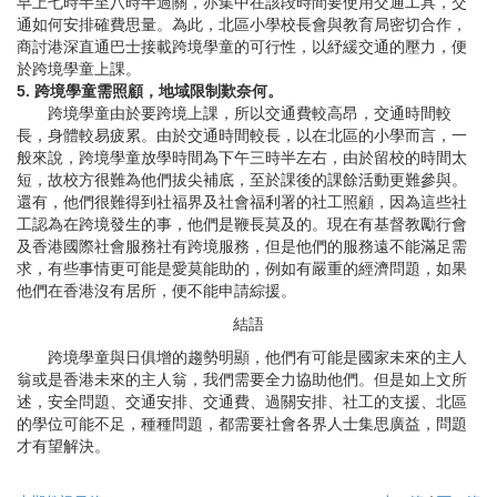
早上七時半至八時半過關，亦集中在該段時間要使用交通工具，交
通如何安排確費思量。為此，北區小學校長會與教育局密切合作，
商討港深直通巴士接載跨境學童的可行性，以紓緩交通的壓力，便
於跨境學童上課。
5. 跨境學童需照顧，地域限制歎奈何。
跨境學童由於要跨境上課，所以交通費較高昂，交通時間較
長，身體較易疲累。由於交通時間較長，以在北區的小學而言，一
般來說，跨境學童放學時間為下午三時半左右，由於留校的時間太
短，故校方很難為他們拔尖補底，至於課後的課餘活動更難參與。
還有，他們很難得到社福界及社會福利署的社工照顧，因為這些社
工認為在跨境發生的事，他們是鞭長莫及的。現在有基督教勵行會
及香港國際社會服務社有跨境服務，但是他們的服務遠不能滿足需
求，有些事情更可能是愛莫能助的，例如有嚴重的經濟問題，如果
他們在香港沒有居所，便不能申請綜援。
結語
跨境學童與日俱增的趨勢明顯，他們有可能是國家未來的主人
翁或是香港未來的主人翁，我們需要全力協助他們。但是如上文所
述，安全問題、交通安排、交通費、過關安排、社工的支援、北區
的學位可能不足，種種問題，都需要社會各界人士集思廣益，問題
才有望解決。