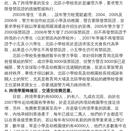
此，為了跨境學童的安全，北區小學校長於是據理力爭，要求警方
限發禁區證的措施暫緩執行。
2003年發生「非典」，該年警方較寬鬆處理。2004、2005及
2006年，警方有信件給北區小學及幼稚園，聲言要限發禁區證，並
要求學校不能以學童能用羅湖通道作招生的宣傳。2005年警方發了
2000張禁區證，2006年警方發了2500張禁區證，但不再發禁區證予
跨境的小六學生（位於禁區內的學校外），2007年準備不再發禁區
證予小五及小六學生，北區小學校長於是請求張文光會長代為爭
取，結果是小六學生不再發禁區證，小五學生仍可有禁區證。
北區小學校長會幾經艱辛向警方爭取，幸好得到教育局北區學
校發展組的幫忙，成功爭取3000張禁區證。但警方聲言3000張已是
極限，警方並採取小學及幼稚園分流過關的措施，並派出軍裝警員
維持秩序，事情才得以解決。北區小學校長及幼稚園校長很感謝有
關人士的幫忙，尤其是教育局大埔及北區學校發展組的總學校發展
主任梁林美寶女士，亦要感謝警方竭力維持秩序。
4. 跨境學重蜂擁至，交通安排費思量。
目前，跨境學童約有6000人，約有八、九成在北區。由於在
2007學年起幼稚園有學券制，於是北區的跨境幼稚園學生接近倍
增，另外，免費教育擴展至高中，亦是吸引跨境學童的因素。近
年，內地孕婦到香港產子，每年已接近二萬人，他們的子女都是可
以在香港接受教育的。若以每年有5000名新的跨境學童來港上學計
算，數年後，單是小學及幼稚園便約有40000人，他們大多數集中在