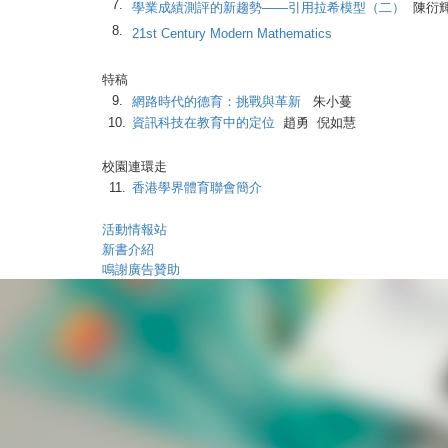
7.
學業成績測評的新趨勢——引用拉希模型（二）
陳衍
8.
21st Century Modern Mathematics
特稿
9.
網路時代的德育：挑戰與革新
朱小蔓
10.
資訊科技在教育中的定位
趙勇 倪如慧
校園連環走
11.
香港學界體育聯會簡介
活動情報站
新書介紹
鳴謝廣告贊助