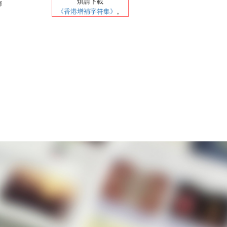
煩請
下載
輝
《香港增補字符集》
。