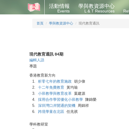
活動情報
學與教資源中心
Events
L & T Resources
Re
首頁
學與教資源中心
現代教育通訊
現代教育通訊 84期
編輯人語
專題
香港教育新方向
1.
析零七年的教育施政
胡少偉
2.
十二年免費教育
黃均瑜
3.
小班教學與教育改革
葉建源
4.
採用合作學習優化小班教學
陳錦榮
5.
深圳灣口岸開通的契機
周錦祥
6.
跨境學童在北區
任兆祺
學科教研室