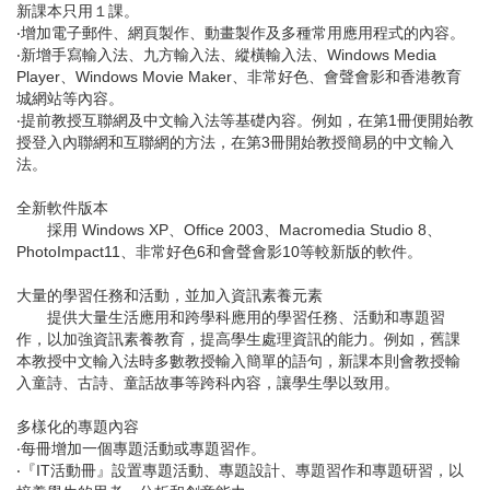
新課本只用１課。
‧增加電子郵件、網頁製作、動畫製作及多種常用應用程式的內容。
‧新增手寫輸入法、九方輸入法、縱橫輸入法、Windows Media
Player、Windows Movie Maker、非常好色、會聲會影和香港教育
城網站等內容。
‧提前教授互聯網及中文輸入法等基礎內容。例如，在第1冊便開始教
授登入內聯網和互聯網的方法，在第3冊開始教授簡易的中文輸入
法。
全新軟件版本
採用 Windows XP、Office 2003、Macromedia Studio 8、
PhotoImpact11、非常好色6和會聲會影10等較新版的軟件。
大量的學習任務和活動，並加入資訊素養元素
提供大量生活應用和跨學科應用的學習任務、活動和專題習
作，以加強資訊素養教育，提高學生處理資訊的能力。例如，舊課
本教授中文輸入法時多數教授輸入簡單的語句，新課本則會教授輸
入童詩、古詩、童話故事等跨科內容，讓學生學以致用。
多樣化的專題內容
‧每冊增加一個專題活動或專題習作。
‧『IT活動冊』設置專題活動、專題設計、專題習作和專題研習，以