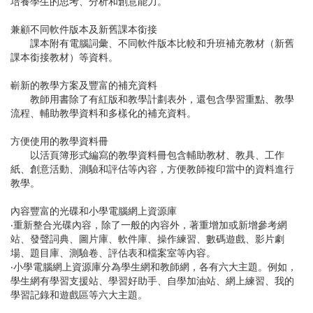
培養學生的思考、分析和創意能力。
兼顧不同軟件版本及新舊課本銜接
課本附有電腦詞彙、不同軟件版本比較和升班補充教材（新舊
課本銜接教材）等資料。
嶄新的教學方案及豐富的補充資料
教師用書除了有紅版和教學計劃表外，還包含學習重點、教學
流程、輔助教學資料和多樣化的補充資料。
方便使用的教學資料冊
以活頁簿形式編寫的教學資料冊包含輔助教材、教具、工作
紙、創意活動、測驗和評估等內容，方便教師複印當中的資料進行
教學。
內容豐富的光碟和小學電腦網上資源庫
‧重新整合光碟內容，除了一般的內容外，著重增加或新增參考網
站、發聲詞典、圖片庫、軟件庫、操作練習、數碼遊戲、影片劇
場、題目庫、測驗卷、評估表和檔案室等內容。
‧小學電腦網上資源庫分為學生網和教師網，各有六大主題。例如，
學生網有學習支援站、學習好助手、自學加油站、網上練習、我的
學習記錄和遊戲區等六大主題。