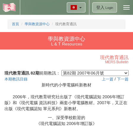
登入
Tog
Login
nav
首頁
學與教資源中心
現代教育通訊
學與教資源中心
L & T Resources
現代教育通訊
MERS Bulletin
現代教育通訊 82期
前期教訊：
本期教訊目錄
上一篇
/
下一篇
新時代的小學電腦科新教材
2006年，現代教育研究社出版了《現代電腦認知 2006年增訂
版》和《現代電腦 資訊科技》兩套小學電腦教材。2007年，又正在
出版《現代電腦認知 單元系列》新教材。
一、深受學校歡迎的
《現代電腦認知 2006年增訂版》