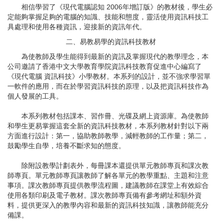
相信學習了《現代電腦認知 2006年增訂版》的教材後，學生必
定能夠掌握足夠的電腦的知識、技能和態度，靈活使用資訊科技工
具處理和使用各種資訊，迎接新的資訊年代。
二、易教易學的資訊科技教材
為使教師及學生能得到最新的資訊及掌握現代的教學理念，本
公司邀請了香港中文大學教育學院資訊科技教育促進中心編寫了
《現代電腦 資訊科技》小學教材。本系列的設計，並不強求學習單
一軟件的應用，而在於學習資訊科技的原理，以及把資訊科技作為
個人發展的工具。
本系列教材包括課本、習作冊、光碟及網上資源庫。為使教師
和學生更易掌握這套全新的資訊科技教材，本系列教材針對以下兩
方面進行設計：第一，協助教師教學，減輕教師的工作量；第二，
鼓勵學生自學，培養不斷求知的態度。
除附設教學計劃表外，每冊課本還提供單元教師專頁和課次教
師專頁。單元教師專頁讓教師了解各單元的教學重點、主題和注意
事項。課次教師專頁提供教學流程圖，建議教師在課堂上有效綜合
使用各類印刷及電子教材。課次教師專頁備有參考網址和額外資
料，提供更深入的教學內容和最新的資訊科技知識，讓教師能充分
備課。