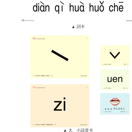
▲ 詞卡
▲ 大、小語音卡