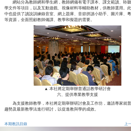
網站分為
教師網
和
學生網
，教師網備有
電子課本、課文範讀、聆
學文件
等項目，以及
互動遊戲、視像材料
等輔助教材，供教師選用。
中也提供了
讀說訓練錄音室、網上題庫、音節拼讀小助手、圖片庫、
等資源，全面照顧教師備課、教學和擬題的需要。
▲ 本社將定期舉辦普通話教學研討會
六、提供專業教學支援
為支援教師教學，本社將定期舉辦研討會及工作坊，邀請專家就
趨勢及最新教學法進行研討，以促進教與學的成效。
本期教訊目錄
上