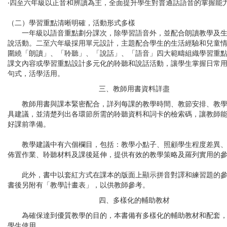
‧四至六年級以正音和辨讀為主，全面提升學生對普通話語音的掌握能
（二）學習重點清晰明確，活動形式多樣
一年級以語音重點劃分課次，除學習語音外，並配合朗讀教學及
說活動。二至六年級採用單元設計，主題配合學生的生活經驗和兒童
圍繞「朗讀」、「聆聽」、「說話」、「語音」四大範疇組織學習重
課文內容或學習重點設計多元化的聆聽和說話活動，讓學生掌握日常
句式，活學活用。
三、教師用書資料詳盡
教師用書與課本緊密配合，詳列每課的教學時間、教節安排、教
具建議，並清楚列出各環節所需的聆聽資料和詞卡的檢索碼，讓教師
好課前準備。
教學建議中有六個欄目，包括：
教學小點子、照顧學生程度差異
佈置作業、聆聽材料及課後延伸
，提供有效的教學策略及羅列實用的
此外，書中以套紅方式在課本的版面上顯示拼音對譯和練習題的
書後另附有「教學計畫表」，以供教師參考。
四、多樣化的輔助教材
為確保達到優質教學的目的，本書備有多樣化的輔助教材和配套
學生使用。