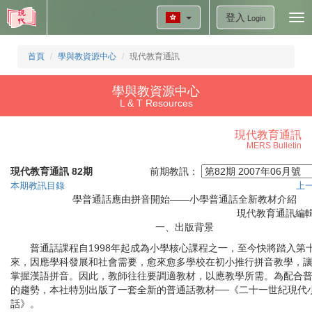
登入
Tog
Login
nav
首頁
學與教資源中心
現代教育通訊
學與教資源中心
L & T Resources
現代教育通訊
MERS Bulletin
現代教育通訊 82期
前期教訊：
本期教訊目錄
上
學普通話應由拼音開始——小學普通話全新教材介紹
現代教育通訊編
一、出版背景
普通話課程自1998年起成為小學核心課程之一，至今快將踏入第
來，因應學科發展和社會需要，愈來愈多學校在初小推行拼音教學，
掌握漢語拼音。因此，教師往往要調適教材，以應教學所需。為配合
的趨勢，本社特別出版了一套全新的普通話教材──《二十一世紀現代
話》。