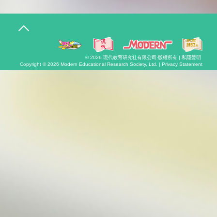
T
o
g
g
l
© 2026
現代教育研究社有限公司
·版權所有 |
私隱聲明
e
Copyright © 2026
Modern Educational Research Society, Ltd. |
Privacy Statement
n
a
v
i
g
a
t
i
o
n