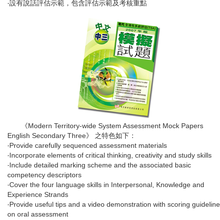
‧設有說話評估示範，包含評估示範及考核重點
《Modern Territory-wide System Assessment Mock Papers
English Secondary Three》 之特色如下：
‧Provide carefully sequenced assessment materials
‧Incorporate elements of critical thinking, creativity and study skills
‧Include detailed marking scheme and the associated basic
competency descriptors
‧Cover the four language skills in Interpersonal, Knowledge and
Experience Strands
‧Provide useful tips and a video demonstration with scoring guidelin
on oral assessment