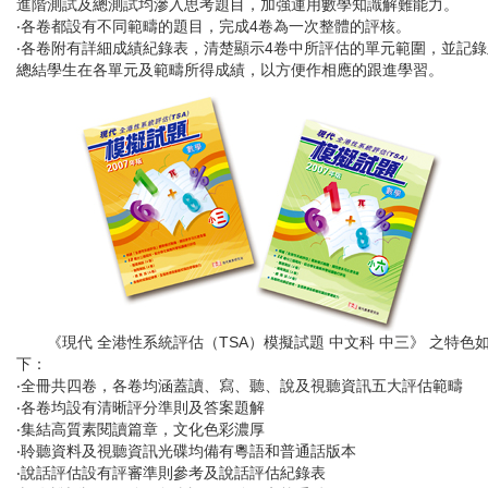
進階測試及總測試均滲入思考題目，加強運用數學知識解難能力。
‧各卷都設有不同範疇的題目，完成4卷為一次整體的評核。
‧各卷附有詳細成績紀錄表，清楚顯示4卷中所評估的單元範圍，並記錄
總結學生在各單元及範疇所得成績，以方便作相應的跟進學習。
《現代 全港性系統評估（TSA）模擬試題 中文科 中三》 之特色
下：
‧全冊共四卷，各卷均涵蓋讀、寫、聽、說及視聽資訊五大評估範疇
‧各卷均設有清晰評分準則及答案題解
‧集結高質素閱讀篇章，文化色彩濃厚
‧聆聽資料及視聽資訊光碟均備有粵語和普通話版本
‧說話評估設有評審準則參考及說話評估紀錄表