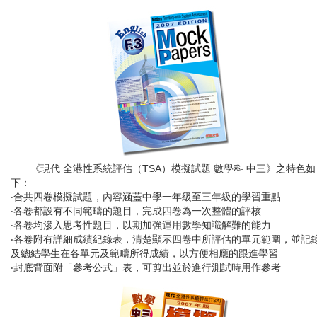
《現代 全港性系統評估（TSA）模擬試題 數學科 中三》之特色如
下：
‧合共四卷模擬試題，內容涵蓋中學一年級至三年級的學習重點
‧各卷都設有不同範疇的題目，完成四卷為一次整體的評核
‧各卷均滲入思考性題目，以期加強運用數學知識解難的能力
‧各卷附有詳細成績紀錄表，清楚顯示四卷中所評估的單元範圍，並記
及總結學生在各單元及範疇所得成績，以方便相應的跟進學習
‧封底背面附「參考公式」表，可剪出並於進行測試時用作參考