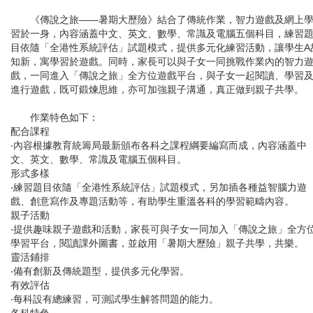
《傳說之旅——暑期大歷險》結合了傳統作業，智力遊戲及網上
習於一身，內容涵蓋中文、英文、數學、常識及電腦五個科目，練習
目依隨「全港性系統評估」試題模式，提供多元化練習活動，讓學生A
知新，寓學習於遊戲。同時，家長可以與子女一同挑戰作業內的智力
戲，一同進入「傳說之旅」全方位遊戲平台，與子女一起閱讀、學習
進行遊戲，既可鍛煉思維，亦可加強親子溝通，真正做到親子共學。
作業特色如下：
配合課程
‧內容根據教育統籌局最新頒布各科之課程綱要編寫而成，內容涵蓋中
文、英文、數學、常識及電腦五個科目。
形式多樣
‧練習題目依隨「全港性系統評估」試題模式，另加插各種益智腦力遊
戲、創意寫作及專題活動等，有助學生重溫各科的學習範疇內容。
親子活動
‧提供趣味親子遊戲和活動，家長可與子女一同加入「傳說之旅」全方
學習平台，閱讀課外圖書，並啟用「暑期大歷險」親子共學，共樂。
靈活鋪排
‧備有創新及傳統題型，提供多元化學習。
有效評估
‧每科設有總練習，可測試學生解答問題的能力。