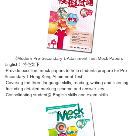
《Modern Pre-Secondary 1 Attainment Test Mock Papers
English》特色如下：
‧Provide excellent mock papers to help students prepare for‘Pre-
Secondary 1 Hong Kong Attainment Test’
‧Covering the three language skills, reading, writing and listening
‧Including detailed marking scheme and answer key
‧Consolidating student掇 English skills and exam skills