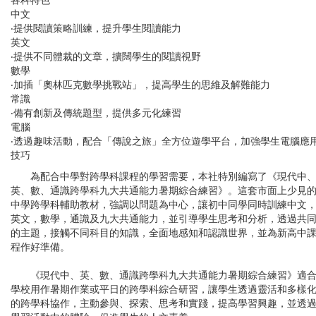
各科特色
中文
‧提供閱讀策略訓練，提升學生閱讀能力
英文
‧提供不同體裁的文章，擴闊學生的閱讀視野
數學
‧加插「奧林匹克數學挑戰站」，提高學生的思維及解難能力
常識
‧備有創新及傳統題型，提供多元化練習
電腦
‧透過趣味活動，配合「傳說之旅」全方位遊學平台，加強學生電腦應
技巧
為配合中學對跨學科課程的學習需要，本社特別編寫了《現代中
英、數、通識跨學科九大共通能力暑期綜合練習》。這套市面上少見
中學跨學科輔助教材，強調以問題為中心，讓初中同學同時訓練中文
英文，數學，通識及九大共通能力，並引導學生思考和分析，透過共
的主題，接觸不同科目的知識，全面地感知和認識世界，並為新高中
程作好準備。
《現代中、英、數、通識跨學科九大共通能力暑期綜合練習》適
學校用作暑期作業或平日的跨學科綜合研習，讓學生透過靈活和多樣
的跨學科協作，主動參與、探索、思考和實踐，提高學習興趣，並透