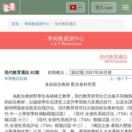
登入
Tog
Login
nav
首頁
學與教資源中心
現代教育通訊
學與教資源中心
L & T Resources
現代教育通訊
MERS Bulletin
現代教育通訊 82期
前期教訊：
本期教訊目錄
上一篇
/
下
多款綜合教材 配合各科所需
為配合教師對學生各範疇之教學，現代教育研究社已出版不同種
的綜合教材，以協助學生在課堂上提升學習能力及應試技巧，以及在
餘時間溫故知新及自我評估。現代教育研究社出版的綜合教材包括《
代 中一入學前學科測驗模擬試題》、《現代 全港性系統評估（TSA）
擬試題 小三》、《現代 全港性系統評估（TSA）模擬試題 小六》、《
代 全港性系統評估（TSA）模擬試題 中三》、《傳說之旅 暑期大歷險
小學暑期作業》以及《現代中、英、數、通識跨學科九大共通能力暑