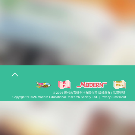
T
o
g
g
l
© 2026
現代教育研究社有限公司
·版權所有 |
私隱聲明
e
Copyright © 2026
Modern Educational Research Society, Ltd. |
Privacy Statement
n
a
v
i
g
a
t
i
o