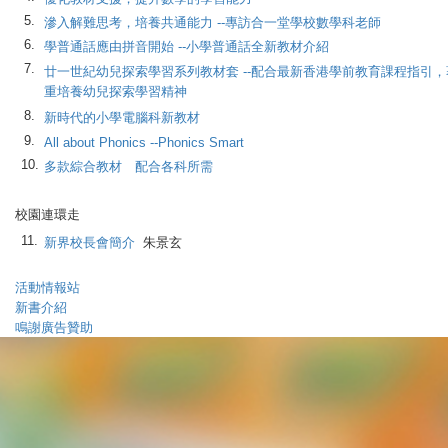
5.
滲入解難思考，培養共通能力 --專訪合一堂學校數學科老師
6.
學普通話應由拼音開始 --小學普通話全新教材介紹
7.
廿一世紀幼兒探索學習系列教材套 --配合最新香港學前教育課程指引，
重培養幼兒探索學習精神
8.
新時代的小學電腦科新教材
9.
All about Phonics --Phonics Smart
10.
多款綜合教材 配合各科所需
校園連環走
11.
新界校長會簡介
朱景玄
活動情報站
新書介紹
鳴謝廣告贊助