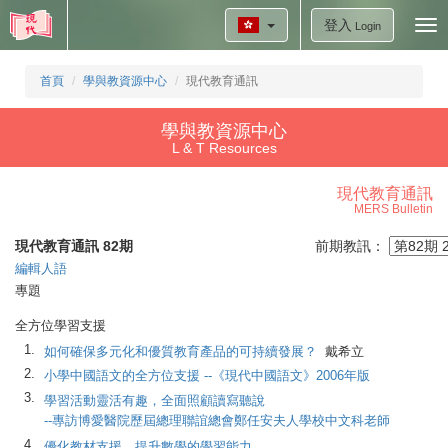
登入
Tog
Login
nav
首頁
學與教資源中心
現代教育通訊
學與教資源中心
L & T Resources
現代教育通訊
MERS Bulletin
現代教育通訊 82期
前期教訊：
編輯人語
專題
全方位學習支援
1.
如何確保多元化和優質教育產品的可持續發展？
戴希立
2.
小學中國語文的全方位支援 --《現代中國語文》2006年版
3.
學習活動靈活有趣，全面照顧讀寫聽說
--專訪博愛醫院歷屆總理聯誼總會鄭任安夫人學校中文科老師
4.
優化教材支援，提升數學的學習能力