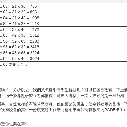
式
x 63 = 21 x 36 = 756
x 62 = 31 x 26 = 806
x 84 = 21 x 48 = 1008
x 82 = 41 x 28 = 1148
x 64 = 32 x 46 = 1472
x 63 = 42 x 36 = 1512
x 96 = 32 x 69 = 2208
x 93 = 62 x 39 = 2418
x 86 = 43 x 68 = 2924
x 84 = 63 x 48 = 3024
 x 63
為例，即：
場嗎？）分析以後，我們又怎樣引導學生解題呢？可以把題目改變一下重
題，適合於專題研習（向你推薦「乾坤大挪移」一文，描述的是一群台灣
同事，當然包括前輩陳卓堅老師。他依舊談笑風生，但令我敬佩的是他一
次座談會的其中一份填充題工作紙（意念來自我現職教師的PGDE學生
希望你也樂在其中！