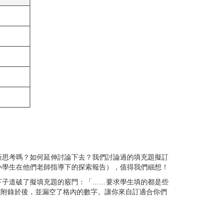
新思考嗎？如何延伸討論下去？我們討論過的填充題擬訂
小學生在他們老師指導下的探索報告），值得我們細想！
下子道破了擬填充題的竅門：「……要求學生填的都是些
）附錄於後，並漏空了格內的數字。讓你來自訂適合你們