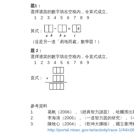
題
1
：
選擇適當的數字填在空格內，令算式成立。
1 2 3 4 5 6 7 8 9
算式：
（這是另一道「易地而處」數學題！）
題
2
：
選擇適當的數字填在空格內，令直式成立。
1 2 3 4 5 6 7 8 9
直式：
參考資料
1.
葛帆（
2006
），《經典智力謎題》，哈爾濱出
2.
李海濤（
2005
），〈一道智力題的研究〉，《
3.
陳牧心（
2004
），《乾坤大挪移》，國立臺灣
http://portal.ntsec.gov.tw/activity/race-1/44/