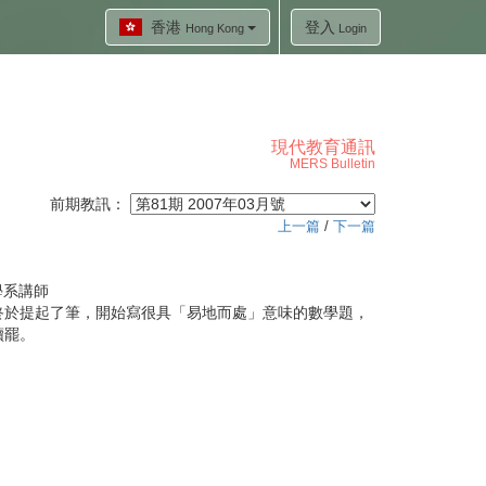
香港
登入
Hong Kong
Login
現代教育通訊
MERS Bulletin
前期教訊：
上一篇
/
下一篇
學系講師
終於提起了筆，開始寫很具「易地而處」意味的數學題，
續罷。