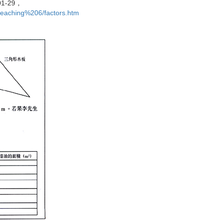
1-29
，
teaching%206/factors.htm