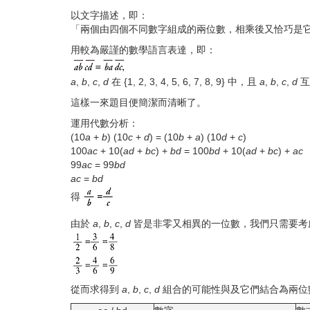
以文字描述，即：
「兩個由四個不同數字組成的兩位數，相乘後又恰巧是
用較為嚴謹的數學語言表達，即：
a
,
b
,
c
,
d
在
{1, 2, 3, 4, 5, 6, 7, 8, 9}
中，且
a
,
b
,
c
,
d
互
這樣一來題目便簡潔而清晰了。
運用代數分析：
(10
a
+
b
) (10
c
+
d
) = (10
b
+
a
) (10
d
+
c
)
100
ac
+ 10(
ad
+
bc
) +
bd
= 100
bd
+ 10(
ad
+
bc
) +
ac
99
ac
= 99
bd
ac
=
bd
得
由於
a
,
b
,
c
,
d
皆是非零又相異的一位數，我們只需要考
從而求得到
a
,
b
,
c
,
d
組合的可能性與及它們結合為兩位