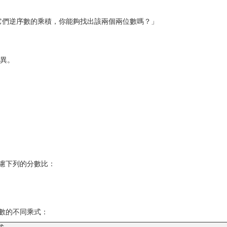
它們逆序數的乘積，你能夠找出該兩個兩位數嗎？」
異。
慮下列的分數比：
數的不同乘式：