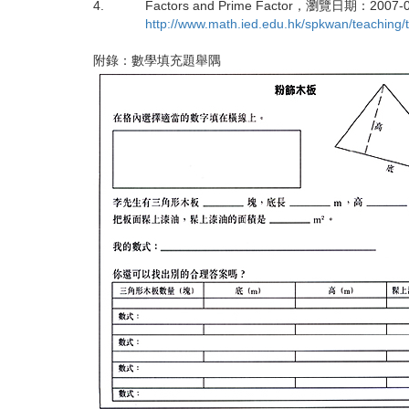
4.
Factors and Prime Factor
，瀏覽日期
：2007-0
http://www.math.ied.edu.hk/spkwan/teaching/
附錄：數學填充題舉隅