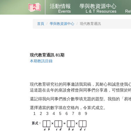
活動情報
學與教資源中心
Events
L & T Resources
Re
首頁
學與教資源中心
現代教育通訊
現代教育通訊 81期
本期教訊目錄
現代教育研究社的同事邀請我寫稿，其耐心和誠意使我
這道題在去年的座談會裡曾與同事們分享過，可惜限於
還記得我向同事們推介數學填充題的題型。我指的「易
選擇適當的數字填在空格內，令算式成立。
1 2 3 4 5 6 7 8 9