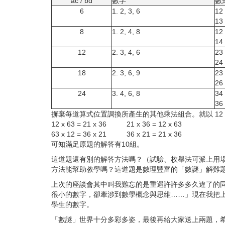
ac / bd
數字
數
6
1. 2, 3, 6
12 
13 
8
1. 2, 4, 8
12 
14 
12
2. 3, 4, 6
23
24 
18
2. 3, 6, 9
23
26 
24
3. 4, 6, 8
34
36 
摒棄每道算式位置調換所產生的其他乘法組合。就以
12
12 x 63 = 21 x 36 21 x 36 = 12 x 63
63 x 12 = 36 x 21 36 x 21 = 21 x 36
可知滿足原題的解答有10組。
這道題還有別的解答方法嗎？（試驗、枚舉法可派上用
方法能幫助教學嗎？這道題是數理豐富的「數謎」解難
上次的座談會其中叫我難忘的是重遇許許多多久違了的
很小的數字，卻牽涉到數學概念與思維……」現在我把上
學生的數字。
「數謎」世界十分多彩多姿，最後再給大家送上兩題，