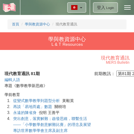
登入
Tog
Login
nav
首頁
學與教資源中心
現代教育通訊
學與教資源中心
L & T Resources
現代教育通訊
MERS Bulletin
現代教育通訊 81期
前期教訊：
編輯人語
專題《數學教學新思維》
學前教育
1.
從變式數學教學到題型分析
黃毅英
2.
再談「易地而處」數題
關樹培
3.
永遠的陳省身
倪明 王善平
4.
突出創意，落實解難；啟發思維，聯繫生活
——「小學數學創意解難比賽」的理念及展望
專訪世界數學學會主席及副主席