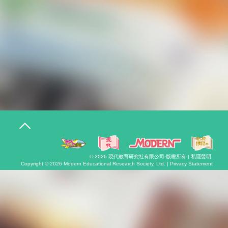
T
o
g
g
l
© 2026
現代教育研究社有限公司
·版權所有 |
私隱聲明
e
Copyright © 2026
Modern Educational Research Society, Ltd. |
Privacy Statement
n
a
v
i
g
a
t
i
o