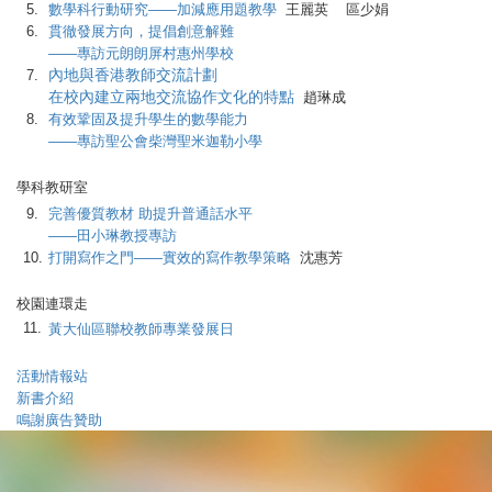
5.
數學科行動研究——加減應用題教學
王麗英 區少娟
6.
貫徹發展方向，提倡創意解難
——專訪元朗朗屏村惠州學校
內地與香港教師交流計劃
7.
在校內建立兩地交流協作文化的特點
趙琳成
8.
有效鞏固及提升學生的數學能力
——專訪聖公會柴灣聖米迦勒小學
學科教研室
9.
完善優質教材 助提升普通話水平
——田小琳教授專訪
10.
打開寫作之門——實效的寫作教學策略
沈惠芳
校園連環走
11.
黃大仙區聯校教師專業發展日
活動情報站
新書介紹
鳴謝廣告贊助