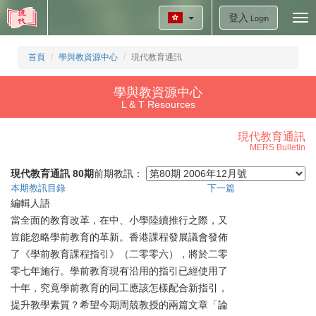
登入
Tog
Login
nav
首頁
學與教資源中心
現代教育通訊
學與教資源中心
L & T Resources
現代教育通訊
MERS Bulletin
現代教育通訊 80期
前期教訊：
本期教訊目錄
下一篇
編輯人語
當全面的教育改革，在中、小學陸續推行之際，又
豈能忽略學前教育的革新。香港課程發展議會發佈
了《學前教育課程指引》（二零零六），將於二零
零七年施行。學前教育現有沿用的指引已經使用了
十年，究竟學前教育的同工應該怎樣配合新指引，
提升教學素質？希望今期周兢教授的兩篇文章「論