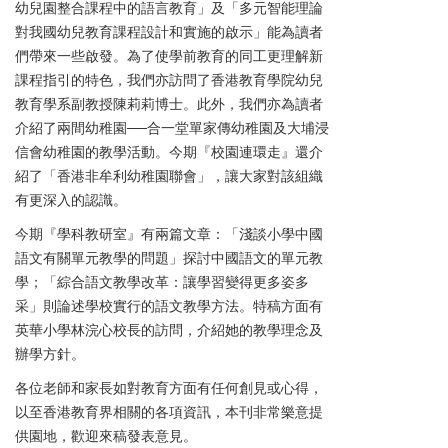
幼兒園整合課程中的語言教育」及「多元智能理論
對我國幼兒教育課程設計和實施的啟示」能為讀者
們帶來一些啟發。為了使學前教育的同工更理解新
課程指引的特色，我們亦訪問了香港教育學院幼兒
教育學系副教授陳莉莉博士。此外，我們亦為讀者
介紹了兩間幼稚園──合一堂單家傳幼稚園及大埔浸
信會幼稚園的教學活動。今期『校園連環走』還介
紹了「香港非牟利幼稚園聯會」，讓大家對該組織
有更深入的認識。
今期『學科教研室』有兩篇文章：「淺談小學中國
語文有關單元教學的問題」探討中國語文的單元教
學；「綜合語文教學改革：讓學習變得更多姿多
采」則論述學校實行的語文教學方法。特稿方面有
英華小學林浣心校長的訪問，介紹她的教學理念及
辦學方針。
各位老師和家長如對教育方面有任何創見或心得，
以至香港教育界相關的各項資訊，本刊非常樂意提
供園地，歡迎來稿發表意見。