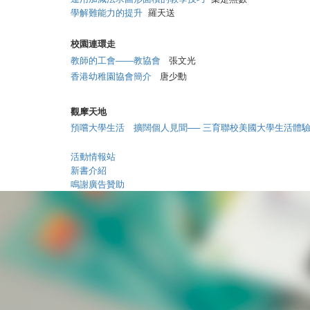
學解難能力的提升
羅天送
校園連環走
教師的工會——教協會
張文光
香港幼稚園協會簡介
唐少勳
觀摩天地
預嚐大學生活 擴闊個人見聞── 三育聯校美國大學生活體
活動情報站
新書介紹
鳴謝廣告贊助