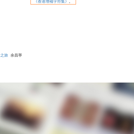
《香港增補字符集》
。
驗之旅
余昌寧