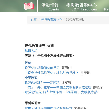
活動情報
學與教資源中心
Events
L & T Resources
Re
首頁
學與教資源中心
現代教育通訊
現代教育通訊 78期
編輯人語
專題《小學及初中系統性評估概要》
評估
從評估的詞彙和功能反思
顏明仁
「從全港性系統評估」評估對象是誰？
李安維
小學語文
從課內到課外——談閱讀
徐守濤
「內」「外」並舉——中國語文學習的有效途徑
劉曉偉
母愛啟迪兒子踏上創作路──馬翠蘿、麥曉帆專訪
學科教研室
運用加減法求圖形面積的教學技巧
葉楚燕數