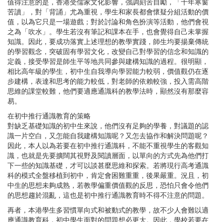
值得注意的是，香港受儒家文化影響，強調刻苦自勵，「十年寒窗
苦讀」，對「背誦」尤為重視，學生和家長都會懷疑分組活動的價
值，以為它只是一場遊戲；對於討論和角色扮演等活動，他們會視
之為「吹水」。學生若沒有筆記和課本在手，也會覺得自己未掌握
知識。因此，要成功落實上述理想的教學實踐，師生均要揚棄傳統
的學習觀念，突破固有學習文化，改變自己對學習的信念和知識的
定義，接受學習是師生平等地共同參與建構知識的過程。很明顯，
相比高年級的學生，初中生自我導向學習能力較弱，價值觀仍在逐
步建構，表達和思考的能力較低，對老師的依賴較強，投入需高階
思維的課堂較難，他們要適應通識科的教學法時，顯然沒有那麼容
易。
在初中推行通識教育的策略
對缺乏基礎知識的初中生來說，他們沒有足夠的學養，對議題的認
識一片空白，又怎能自我建構知識呢？又怎去協作和解決問題呢？
因此，本人以為若要在初中推行通識科，不能不重視學生的客觀知
識，也就是先要擴闊其視野及閱讀層面，以單向的方式先為他們打
下一些的知識基礎，才可以談甚麼思維和探索。若將現行高考通識
科的模式全盤移植到初中，肯定會困難重重，後果嚴重。況且，初
中生的思想未夠成熟，若教學偏重價值觀的反思，恐怕只會令他們
的思想趨於混亂，這也是初中推行通識教育時不得不注意的問題。
再者，本港學生多習慣單向式和被動式的教學，故不少人會難以適
應通識教育科，初中學生面對的問題想必更大。因此，學校若要在