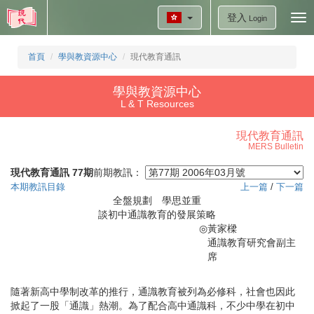
登入
Tog
Login
nav
首頁
學與教資源中心
現代教育通訊
學與教資源中心
L & T Resources
現代教育通訊
MERS Bulletin
現代教育通訊 77期
前期教訊：
本期教訊目錄
上一篇
/
下一篇
全盤規劃 學思並重
談初中通識教育的發展策略
◎
黃家樑
通識教育研究會副主
席
隨著新高中學制改革的推行，通識教育被列為必修科，社會也因此
掀起了一股「通識」熱潮。為了配合高中通識科，不少中學在初中