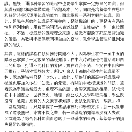
識。無疑，通識科學習的過程中也要學生掌握一定數量的知識，但
其課程編排和教學模式是「議題為本」的，關鍵是培養學生在思維
和解難時靈活運用知識的能力，而非掌握一系列客觀的知識。因
此，通識科所教的知識是不完整的，是隨機編排的，更是沒有系統
性和序列性的，用負面的詞語來表述就是「支離破碎」和「東拉西
扯」。不過，從最新的課程理念來說，通識有擺脫了死記硬背知識
的優點，為教與學提供廣闊和自由的空間，教會學生管理和批判知
識的能力。
其實，這樣的課程在預科推行問題不大，因為學生在中一至中五的
階段已掌握了一定數量的基礎知識，在中六時教懂他們靈活運用自
己的所學，打通不同科目的界限，實在適合不過。至於在中四和中
五推行，爭議性當然較大，所以社會人士都擔心學生的知識量不
夠，認為通識科只是「吹水」。故此，新修訂的新高中通識課程，
據說也要加入多些「知識」的元素。有關初中教授通識的問題，筆
者認為爭議當然最大，處理不當的話，會帶來嚴重的後果。試想想
初中中國歷史、世界歷史、地理、經公或人文學科取消後，學生既
沒有「通識」應有的人文素養和知識，更缺乏應有的「常識」和
「基礎知識」，只是掌握了一些思維技巧和學習方法，新一代豈非
成了遊談無根、束書不觀之輩。若一些基礎的知識再沒有人去教，
又或是為了綜合各科知識而忽略了一些基本的東西，莘莘學子的損
失是難以彌補的。