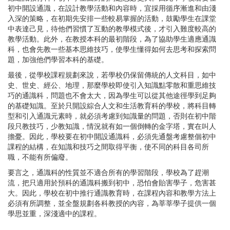
初中開設通識，在設計教學活動和內容時，宜採用循序漸進和由淺
入深的策略，在初期先安排一些較易掌握的活動，鼓勵學生在課堂
中表達己見，待他們習慣了互動的教學模式後，才引入難度較高的
教學活動。此外，在教授本科的最初階段，為了協助學生適應通識
科，也會先教一些基本思維技巧，使學生懂得如何去思考和探索問
題，加強他們學習本科的基礎。
最後，從學校課程規劃來說，若學校仍保留傳統的人文科目，如中
史、世史、經公、地理，那麼學校即使引入知識點零散和重思維技
巧的通識科，問題也不會太大，因為學生可以從其他途徑學到足夠
的基礎知識。至於只開設綜合人文和生活教育科的學校，將科目轉
型和引入通識元素時，就必須考慮到知識量的問題，否則在初中階
段只教技巧，少教知識，情況就有如一個倒轉的金字塔，實在叫人
擔憂。因此，學校要在初中開設通識科，必須先通盤考慮整個初中
課程的結構，在知識和技巧之間取得平衡，使不同的科目各司所
職，不能有所偏廢。
要言之，通識科的性質並不適合所有的學習階段，學校為了趕潮
流，把只適用於預科的通識科搬到初中，恐怕會貽害學子，危害甚
大。因此，學校在初中推行通識教育時，在課程內容和教學方法上
必須有所調整，並全盤規劃各科教授的內容，為莘莘學子提供一個
學思並重，深淺適中的課程。