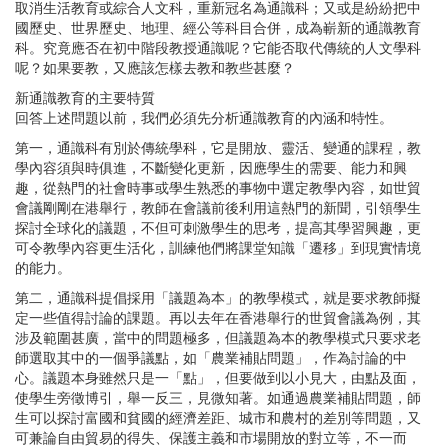
取消生活教育或綜合人文科，重新冠名為通識科；又或是紛紛把中
國歷史、世界歷史、地理、經公等科目合併，成為嶄新的通識教育
科。究竟應否在初中階段教授通識呢？它能否取代傳統的人文學科
呢？如果要教，又應該怎樣去教和教些甚麼？
新通識教育的主要特質
回答上述問題以前，我們必須先分析通識教育的內涵和特性。
第一，通識科有別於傳統學科，它是開放、靈活、變通的課程，教
學內容須與時俱進，不斷變化更新，因應學生的需要、能力和興
趣，從熱門的社會時事或學生熟悉的事物中選定教學內容，如世貿
會議剛剛在港舉行，教師在會議前後利用這熱門的新聞，引領學生
探討全球化的議題，不但可刺激學生的思考，提高其學習興趣，更
可令教學內容更生活化，訓練他們將課堂知識「遷移」到現實情境
的能力。
第二，通識科提倡採用「議題為本」的教學模式，就是要求教師擬
定一些值得討論的課題。再以去年在香港舉行的世貿會議為例，其
涉及範圍甚廣，當中的問題極多，但議題為本的教學模式只要求老
師選取其中的一個爭議點，如「農業補貼問題」，作為討論的中
心。議題本身雖然只是一「點」，但要做到以小見大，由點及面，
使學生旁徵博引，舉一反三，見微知著。如通過農業補貼問題，師
生可以探討富國和貧國的經濟差距、城市和農村的差別等問題，又
可兼論自由貿易的得失、保護主義和市場開放的對立等，不一而