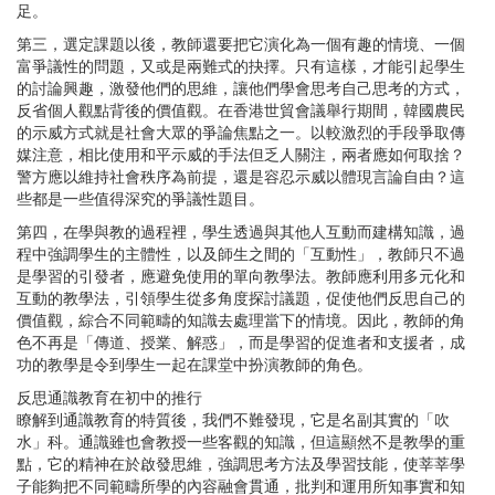
足。
第三，選定課題以後，教師還要把它演化為一個有趣的情境、一個
富爭議性的問題，又或是兩難式的抉擇。只有這樣，才能引起學生
的討論興趣，激發他們的思維，讓他們學會思考自己思考的方式，
反省個人觀點背後的價值觀。在香港世貿會議舉行期間，韓國農民
的示威方式就是社會大眾的爭論焦點之一。以較激烈的手段爭取傳
媒注意，相比使用和平示威的手法但乏人關注，兩者應如何取捨？
警方應以維持社會秩序為前提，還是容忍示威以體現言論自由？這
些都是一些值得深究的爭議性題目。
第四，在學與教的過程裡，學生透過與其他人互動而建構知識，過
程中強調學生的主體性，以及師生之間的「互動性」，教師只不過
是學習的引發者，應避免使用的單向教學法。教師應利用多元化和
互動的教學法，引領學生從多角度探討議題，促使他們反思自己的
價值觀，綜合不同範疇的知識去處理當下的情境。因此，教師的角
色不再是「傳道、授業、解惑」，而是學習的促進者和支援者，成
功的教學是令到學生一起在課堂中扮演教師的角色。
反思通識教育在初中的推行
瞭解到通識教育的特質後，我們不難發現，它是名副其實的「吹
水」科。通識雖也會教授一些客觀的知識，但這顯然不是教學的重
點，它的精神在於啟發思維，強調思考方法及學習技能，使莘莘學
子能夠把不同範疇所學的內容融會貫通，批判和運用所知事實和知