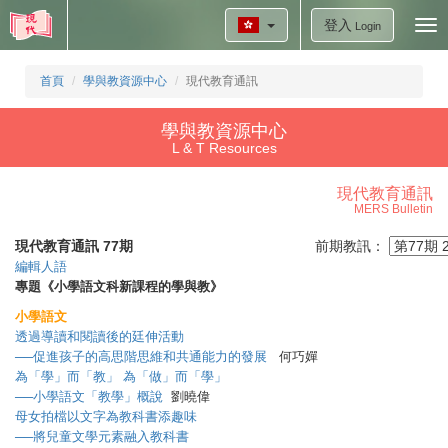
登入
Tog
Login
nav
首頁
學與教資源中心
現代教育通訊
學與教資源中心
L & T Resources
現代教育通訊
MERS Bulletin
現代教育通訊 77期
前期教訊：
編輯人語
專題《小學語文科新課程的學與教》
小學語文
透過導讀和閱讀後的廷伸活動
──促進孩子的高思階思維和共通能力的發展
何巧嬋
為「學」而「教」 為「做」而「學」
──小學語文「教學」概說
劉曉偉
母女拍檔以文字為教科書添趣味
──將兒童文學元素融入教科書