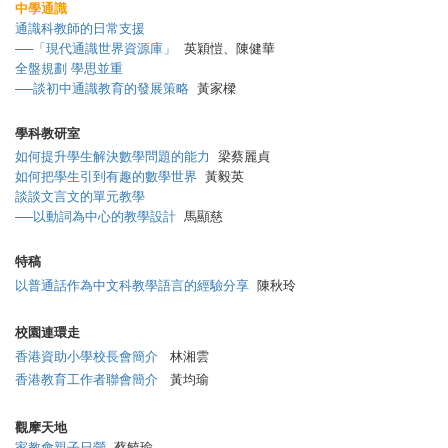
中學通識
通識科教師的日常支援
──「現代通識世界資源庫」
英穎愷、陳健華
全盤規劃 學思並重
──談初中通識教育的發展策略
黃家樑
學科教研室
如何提升學生解決數學問題的能力
梁蔡麗貞
如何把學生引到有趣的數學世界
黃毅英
談談文言文的單元教學
──以動詞為中心的教學設計
馬顯慈
特稿
以普通話作為中文科教學語言的經驗分享
陳秋玲
校園連環走
香港資助小學校長會簡介
林湘雲
香港教育工作者聯會簡介
黃均瑜
觀摩天地
家教會親子日營
蔡毓瑜