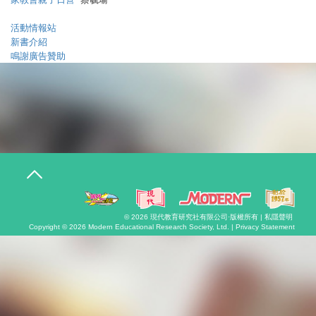
活動情報站
新書介紹
鳴謝廣告贊助
T
o
g
g
l
© 2026
現代教育研究社有限公司
·版權所有 |
私隱聲明
e
Copyright © 2026
Modern Educational Research Society, Ltd. |
Privacy Statement
n
a
v
i
g
a
t
i
o