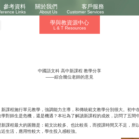
參考資料
關於我們
客戶服務
ference Links
About Us
Customer Services
學與教資源中心
L & T Resources
中國語文科 高中新課程 教學分享
——綜合幾位老師的意見
。新課程施行單元教學，強調能力主導，和傳統範文教學分別很大。初中
教學對師生是危機，還是機遇？本社為了解讀新課程的成效，訪問了五間
授新課程最大的困難是：範文比較多、也比較長，而授課時間又不足，所
貼近生活，應用性較大，學生投入感較強。