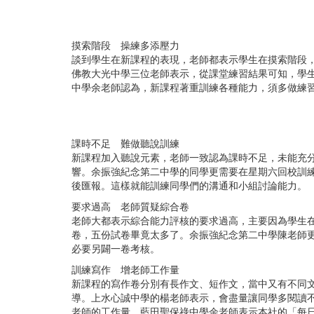
摸索階段 操練多添壓力
談到學生在新課程的表現，老師都表示學生在摸索階段
佛教大光中學三位老師表示，從課堂練習結果可知，學
中學余老師認為，新課程著重訓練各種能力，須多做練
課時不足 難做聽說訓練
新課程加入聽說元素，老師一致認為課時不足，未能充
響。余振強紀念第二中學的同學更需要在星期六回校訓
後匯報。這樣就能訓練同學們的溝通和小組討論能力。
要求過高 老師質疑綜合卷
老師大都表示綜合能力評核的要求過高，主要因為學生
卷，五份試卷畢竟太多了。余振強紀念第二中學陳老師
必要另闢一卷考核。
訓練寫作 增老師工作量
新課程的寫作卷分別有長作文、短作文，當中又有不同
導。上水心誠中學的楊老師表示，會盡量讓同學多閱讀
老師的工作量。藍田聖保祿中學余老師表示本社的「每