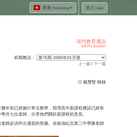
香港
登入
Hong Kong
Login
現代教育通訊
MERS Bulletin
前期教訊：
上一篇
/
下一篇
◎ 戴雙堅 輯錄
在幾年前已經施行單元教學，照理高中新課程應該已經有
中學共七位老師，分享他們關於新課程的意見。
以老師必須作出適當的剪裁。余振強紀念第二中學陳老師