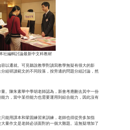
本社編輯討論最新中文科教材
內容以遷就。可見聽說教學對讀寫教學無疑有很大的影
生分組研讀範文的不同段落，按旁邊的問題分組討論，然
作量。陳朱素華中學胡老師認為，新會考應刪去其中一份
種能力，當中某些能力也需要運用到綜合能力，因此沒有
在只能用課本和鞏固練習來訓練，老師也得從旁多加指
改大量作文是老師必須面對的一個大難題。這無疑增加了