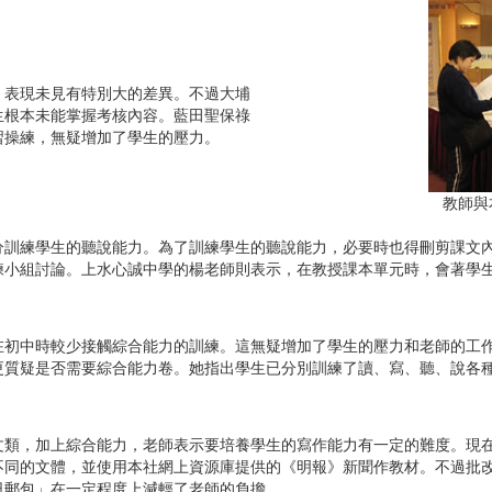
，表現未見有特別大的差異。不過大埔
生根本未能掌握考核內容。藍田聖保祿
習操練，無疑增加了學生的壓力。
教師與
分訓練學生的聽說能力。為了訓練學生的聽說能力，必要時也得刪剪課文
練小組討論。上水心誠中學的楊老師則表示，在教授課本單元時，會著學
在初中時較少接觸綜合能力的訓練。這無疑增加了學生的壓力和老師的工
更質疑是否需要綜合能力卷。她指出學生已分別訓練了讀、寫、聽、說各
文類，加上綜合能力，老師表示要培養學生的寫作能力有一定的難度。現
不同的文體，並使用本社網上資源庫提供的《明報》新聞作教材。不過批
日郵包」在一定程度上減輕了老師的負擔。