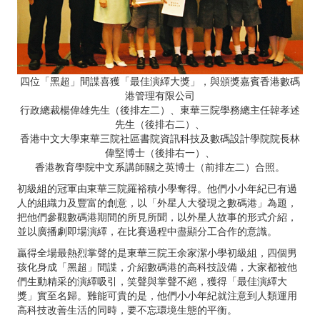
四位「黑超」間諜喜獲「最佳演繹大獎」，與頒獎嘉賓香港數碼
港管理有限公司
行政總裁楊偉雄先生（後排左二）、東華三院學務總主任韓孝述
先生（後排右二）、
香港中文大學東華三院社區書院資訊科技及數碼設計學院院長林
偉堅博士（後排右一）、
香港教育學院中文系講師關之英博士（前排左二）合照。
初級組的冠軍由東華三院羅裕積小學奪得。他們小小年紀已有過
人的組織力及豐富的創意，以「外星人大發現之數碼港」為題，
把他們參觀數碼港期間的所見所聞，以外星人故事的形式介紹，
並以廣播劇即場演繹，在比賽過程中盡顯分工合作的意識。
贏得全場最熱烈掌聲的是東華三院王余家潔小學初級組，四個男
孩化身成「黑超」間諜，介紹數碼港的高科技設備，大家都被他
們生動精采的演繹吸引，笑聲與掌聲不絕，獲得「最佳演繹大
獎」實至名歸。難能可貴的是，他們小小年紀就注意到人類運用
高科技改善生活的同時，要不忘環境生態的平衡。