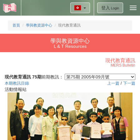
登入
Tog
Login
nav
首頁
學與教資源中心
現代教育通訊
學與教資源中心
L & T Resources
現代教育通訊
MERS Bulletin
現代教育通訊 75期
前期教訊：
本期教訊目錄
上一篇
/
下一篇
活動情報站