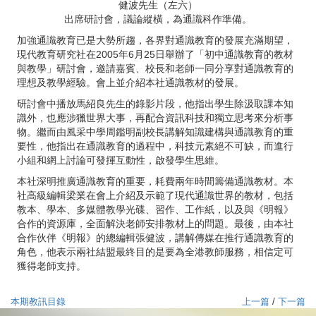
健波先生（左六）
出席研討會，議論縱橫，為通識科作準備
。
加強通識教育已是大勢所趨，各界對通識教育的發展充滿期望，
現代教育研究社在
2005
年
6
月
25
日舉辦了「初中通識教育的教材
與教學」研討會，邀請嘉賓、校長和老師一同分享對通識教育的
理想及教學經驗。會上並介紹本社通識教材的發展。
研討會中播放馬紹良先生的錄影片段，他指出學生除汲取課本知
識外，也應涉獵世界大事，再配合資訊科技和獨立思考來分析事
物。繼而由風采中學周鑑明副校長講解知識建構與通識教育的重
要性，他指出在通識教育的過程中，科技元素絕不可缺，而進行
小組和網上討論可發揮互動性，啟發學生思維。
本社深明推廣通識教育的重要，耗費兩年時間籌備通識教材。本
社高級編輯梁業在會上介紹及示範了現代通識世界的教材，包括
教本、學本、多媒體教學光碟、習作、工作紙，以及與《明報》
合作的資源庫，全面解決老師安排教材上的問題。最後，由本社
合作伙伴《明報》的總編輯張健波，講解傳媒在推行通識教育的
角色，他表示兩社結盟最終目的是要為全港教師服務，相信定可
獲得老師支持。
本期教訊目錄
上一篇
/
下一篇