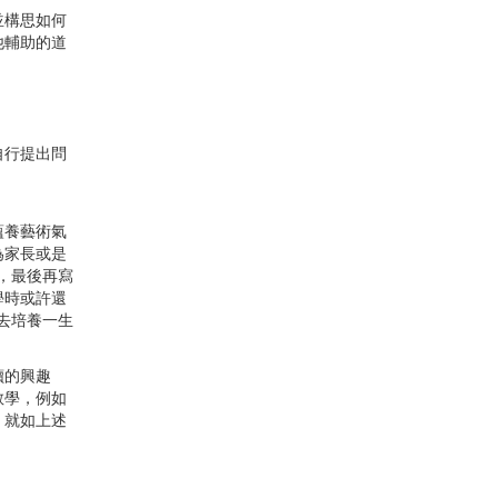
並構思如何
他輔助的道
自行提出問
蘊養藝術氣
為家長或是
，最後再寫
學時或許還
去培養一生
讀的興趣
教學，例如
，就如上述