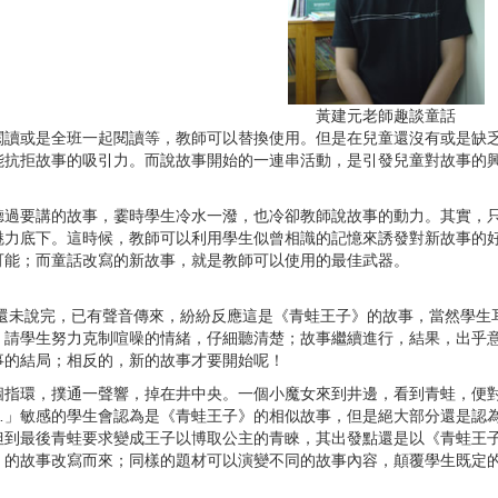
黃建元老師趣談童話
閱讀或是全班一起閱讀等，教師可以替換使用。但是在兒童還沒有或是缺
能抗拒故事的吸引力。而說故事開始的一連串活動，是引發兒童對故事的
聽過要講的故事，霎時學生冷水一潑，也冷卻教師說故事的動力。其實，
魅力底下。這時候，教師可以利用學生似曾相識的記憶來誘發對新故事的
可能；而童話改寫的新故事，就是教師可以使用的最佳武器。
還未說完，已有聲音傳來，紛紛反應這是《青蛙王子》的故事，當然學生
，請學生努力克制喧噪的情緒，仔細聽清楚；故事繼續進行，結果，出乎
事的結局；相反的，新的故事才要開始呢！
個指環，撲通一聲響，掉在井中央。一個小魔女來到井邊，看到青蛙，便
…」敏感的學生會認為是《青蛙王子》的相似故事，但是絕大部分還是認
但到最後青蛙要求變成王子以博取公主的青睞，其出發點還是以《青蛙王
》的故事改寫而來；同樣的題材可以演變不同的故事內容，顛覆學生既定