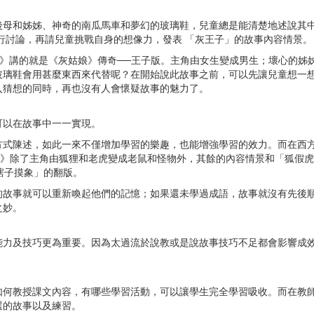
後母和姊姊、神奇的南瓜馬車和夢幻的玻璃鞋，兒童總是能清楚地述說其
行討論，再請兒童挑戰自身的想像力，發表 「灰王子」的故事內容情景。
》講的就是《灰姑娘》傳奇──王子版。主角由女生變成男生；壞心的姊
玻璃鞋會用甚麼東西來代替呢？在開始說此故事之前，可以先讓兒童想一
入猜想的同時，再也沒有人會懷疑故事的魅力了。
可以在故事中一一實現。
方式陳述，如此一來不僅增加學習的樂趣，也能增強學習的效力。而在西
》除了主角由狐狸和老虎變成老鼠和怪物外，其餘的內容情景和「狐假虎
瞎子摸象」的翻版。
的故事就可以重新喚起他們的記憶；如果還未學過成語，故事就沒有先後
之妙。
能力及技巧更為重要。因為太過流於說教或是說故事技巧不足都會影響成
。
如何教授課文內容，有哪些學習活動，可以讓學生完全學習吸收。而在教
選的故事以及練習。