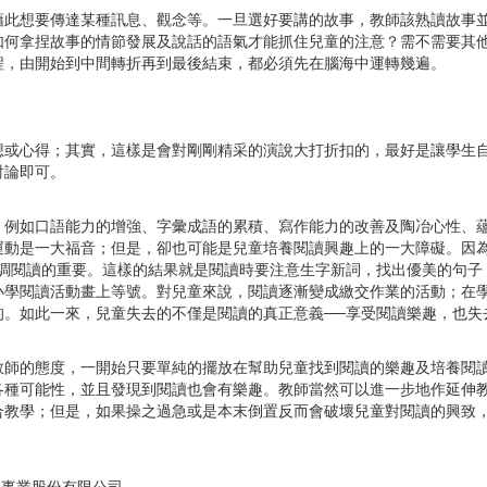
藉此想要傳達某種訊息、觀念等。一旦選好要講的故事，教師該熟讀故事
如何拿捏故事的情節發展及說話的語氣才能抓住兒童的注意？需不需要其
程，由開始到中間轉折再到最後結束，都必須先在腦海中運轉幾遍。
想或心得；其實，這樣是會對剛剛精采的演說大打折扣的，最好是讓學生
討論即可。
，例如口語能力的增強、字彙成語的累積、寫作能力的改善及陶冶心性、
運動是一大福音；但是，卻也可能是兒童培養閱讀興趣上的一大障礙。因
強調閱讀的重要。這樣的結果就是閱讀時要注意生字新詞，找出優美的句子
小學閱讀活動畫上等號。對兒童來說，閱讀逐漸變成繳交作業的活動；在
的。如此一來，兒童失去的不僅是閱讀的真正意義──享受閱讀樂趣，也失
教師的態度，一開始只要單純的擺放在幫助兒童找到閱讀的樂趣及培養閱
各種可能性，並且發現到閱讀也會有樂趣。教師當然可以進一步地作延伸
合教學；但是，如果操之過急或是本末倒置反而會破壞兒童對閱讀的興致