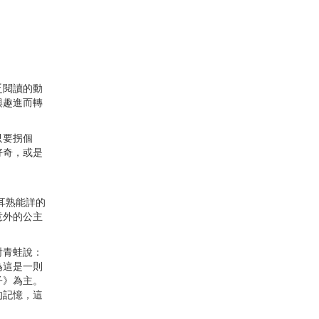
乏閱讀的動
興趣進而轉
只要拐個
好奇，或是
耳熟能詳的
意外的公主
對青蛙說：
為這是一則
子》為主。
的記憶，這