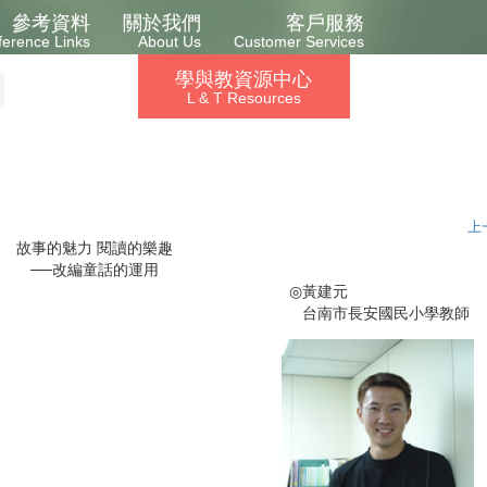
參考資料
關於我們
客戶服務
ference Links
About Us
Customer Services
學與教資源中心
L & T Resources
上
故事的魅力 閱讀的樂趣
──改編童話的運用
◎
黃建元
台南市長安國民小學教師