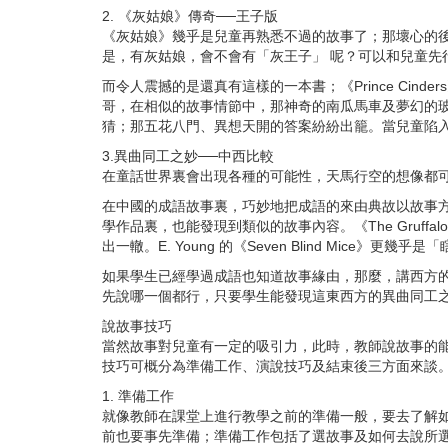
2.
《灰姑娘》傳奇──王子版
《灰姑娘》幾乎是兒童再熟悉不過的故事了；那壞心的
是，有灰姑娘，會不會有「灰王子」 呢？可以和兒童先
而令人震撼的是還真有這樣的一本書；《
Prince Cinders
哥，在相似的故事情節中，那神奇的南瓜馬車及夢幻的
猜；那五花八門、異想天開的答案紛紛出籠。當兒童陷
3.異曲同工之妙──中西比較
在童話世界裏會出現各種的可能性，天馬行空的想像都
在中國的成語故事裏，巧妙地把成語的來由典故以故事
學作品裏，也能發現到類似的故事內容。《
The Gruffalo
出一轍。
E. Young
的《
Seven Blind Mice
》更幾乎是「
如果學生已經學過成語也知道故事緣由，那麼，講西方
先說哪一個都行，只要學生能發現這東西方的異曲同工
說故事技巧
當然故事對兒童有一定的吸引力，此時，教師說故事的
技巧可概分為準備工作、演說技巧及結束後三方面來談
1.
準備工作
就像教師在課堂上進行教學之前的準備一般，要去了解
前也要事先準備；準備工作包括了選故事及如何去說所