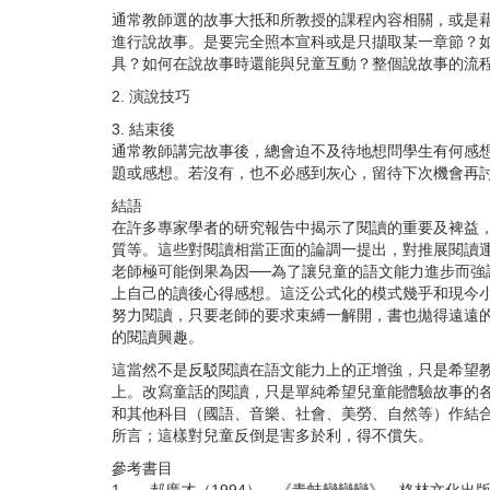
通常教師選的故事大抵和所教授的課程內容相關，或是
進行說故事。是要完全照本宣科或是只擷取某一章節？
具？如何在說故事時還能與兒童互動？整個說故事的流
2.
演說技巧
3.
結束後
通常教師講完故事後，總會迫不及待地想問學生有何感
題或感想。若沒有，也不必感到灰心，留待下次機會再
結語
在許多專家學者的研究報告中揭示了閱讀的重要及裨益
質等。這些對閱讀相當正面的論調一提出，對推展閱讀
老師極可能倒果為因──為了讓兒童的語文能力進步而
上自己的讀後心得感想。這泛公式化的模式幾乎和現今
努力閱讀，只要老師的要求束縛一解開，書也拋得遠遠
的閱讀興趣。
這當然不是反駁閱讀在語文能力上的正增強，只是希望
上。改寫童話的閱讀，只是單純希望兒童能體驗故事的
和其他科目（國語、音樂、社會、美勞、自然等）作結
所言；這樣對兒童反倒是害多於利，得不償失。
參考書目