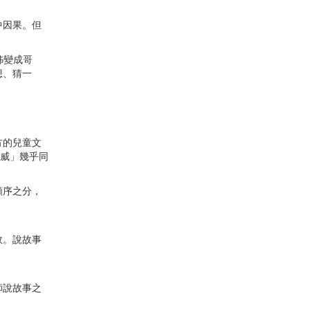
中因果。但
姊變成哥
想、猜一
方的兒童文
威」幾乎同
順序之分，
效。說故事
師說故事之