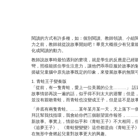
閱讀的方式有許多種，如：個別閱讀、教師領讀、小組
力之前，教師就從說故事開始吧！畢竟大概很少有兒童
化成閱讀的動力。
教師說故事時最怕遇到的窘境，就是學生的反應是已經
彎，照樣能抓住學生注意力，讓他們乖乖臣服於故事的
搓破兒童腦中原先故事既定的印象，來發展故事的無限
1.
青蛙王子變奏版
「從前，有一隻青蛙，愛上一位美麗的公主………」 話
故事情節再說一遍的話，似乎得不到太大的迴響；但是
並沒有親吻青蛙，而青蛙也沒變成王子，但是這不是故
「井底有兩隻青蛙。……某年某月某一天，天上落下一
拜託幫我找指環，我會給你們三個願望當作報答，……
新故事。事實上，情節似乎和《青蛙王子》不大相同，
《追夢王子》、《青蛙變變變》這些都是由《青蛙王子
在無形中會燃起兒童對故事更大的興趣。