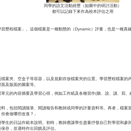
同學的語文活動經歷（如圖中的研討活動）
都可以記錄下來作為校本評估之用
學習歷程檔案」。這個檔案是一種動態的（
Dynamic
）評量，也是一種真
頁檔案夾、空盒子等容器，以及規劃存放檔案夾的位置。學習歷程檔案的
封面及版面的圖案等。
單元的內容摘要及學習心得，例如工作紙及各種習作(聽、說、讀、寫、
資料，包括閱讀隨筆、閱讀報告和教師或同學的評量資料等。再者，檔案
，你會做哪些改進？」
用學生的日誌作範本說明。初時，教師應讓學生盡量抒發自己對學習和參
善保存，並適時作出回饋及評估。