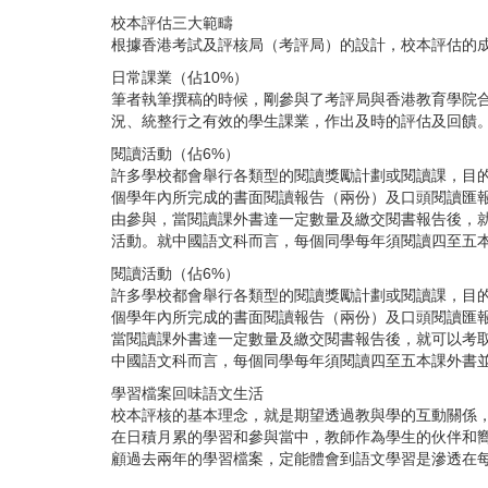
校本評估三大範疇
根據香港考試及評核局（考評局）的設計，校本評估的
日常課業（佔
10%
）
筆者執筆撰稿的時候，剛參與了考評局與香港教育學院
況、統整行之有效的學生課業，作出及時的評估及回饋
閱讀活動（佔
6%
）
許多學校都會舉行各類型的閱讀獎勵計劃或閱讀課，目
個學年內所完成的書面閱讀報告（兩份）及口頭閱讀匯
由參與，當閱讀課外書達一定數量及繳交閱書報告後，
活動。就中國語文科而言，每個同學每年須閱讀四至五
閱讀活動（佔
6%
）
許多學校都會舉行各類型的閱讀獎勵計劃或閱讀課，目
個學年內所完成的書面閱讀報告（兩份）及口頭閱讀匯
當閱讀課外書達一定數量及繳交閱書報告後，就可以考
中國語文科而言，每個同學每年須閱讀四至五本課外書
學習檔案回味語文生活
校本評核的基本理念，就是期望透過教與學的互動關係
在日積月累的學習和參與當中，教師作為學生的伙伴和
顧過去兩年的學習檔案，定能體會到語文學習是滲透在