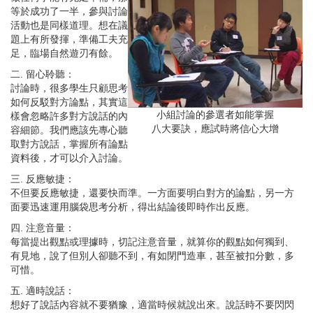
等於成功了一半，參與討論
活動也是同樣道理。想在議
題上有所發揮，準備工夫充
足，臨場自然遊刃有餘。
二. 留心聆聽：
討論時，很多學生只顧思考
如何反駁對方論點，其實這
小組討論的參選者如能掌握
樣會忽略許多對方說話的內
八大要訣，應試時將信心大增
容細節。我們應該先專心聽
取對方說話，掌握所有論點
資料後，才可以介入討論。
三. 反應敏捷：
不但要反應敏捷，還要快而準。一方面要明白對方的論點，另一方
面要迅速運用腦袋思考分析，得出結論後即時作出反應。
四. 注意音量：
每當提出觀點或理據時，切記注意音量，就算你的觀點如何獨到、
有見地，說了但別人卻聽不到，有如閉門造車，甚至被扣分數，多
可惜。
五. 適時說話：
想好了說話內容就不要猶豫，適當時候就說出來。說話時不要閃閃