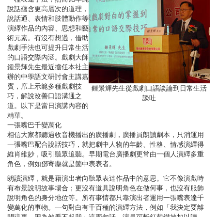
說話蘊含更高層次的道理，
說話通、表情和肢體動作等
演繹作品的內容、思想和藝
術元素。有沒有想過，借助
戲劇手法也可提升日常生活
的口語交際內涵。戲劇大師
鍾景輝先生最近擔任本社主
辦的中學語文研討會主講嘉
賓，席上示範多種戲劇技
鍾景輝先生從戲劇口語談論到日常生活
巧，解說改善口語溝通之
談吐
道。以下是當日演講內容的
精華。
一張嘴巴千變萬化
相信大家都聽過收音機播出的廣播劇，廣播員朗讀劇本，只消運用
一張嘴巴配合說話技巧，就把劇中人物的年齡、性格、情感演繹得
維肖維妙，吸引聽眾追聽。早期電台廣播劇更常由一個人演繹多重
角色，例如鄧寄塵就是箇中表表者。
朗讀演繹，就是藉演出者向聽眾表達作品中的意思。它不像演戲時
有布景說明故事場合；更沒有道具說明角色在做何事，也沒有服飾
說明角色的身分地位等。所有事情都只靠演出者運用一張嘴表達千
變萬化的事物。一句對白有千百種的演繹方法，例如「我決定要離