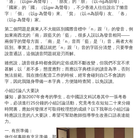
「過」（以gw-為聲母）、「朋友」的「朋」（以-ng為韻母）、
「國家」的「國」（以gw-為聲母），不少香港人往往說出了懶音
字：「個」（以g-為聲母）來、「貧」（以-n為韻母）友、「各」
（以g-為聲母）家。
第二個問題是廣東人不大能區別國際音標中「n」跟「l」的發音，例
如東南西北的「南」跟藍天的「藍」，很多人誤以為發音相同——
兩個字的聲母方面，「南」是「n」音而「藍」是「l」音，兩者大有
區別。事實上，普通話就把「n」跟「l」音的字區分清楚，只要學會
說普通話，這個讀音問題就迎刃而解。
雖然說，讀音很多時都會因約定俗成而不斷改變，但我們不宜不求
甚解，以「差不多」態度應對；而應以字典標示的讀音為準，否則
無法規範。我在擔任配音工作的時候，經常會碰到自己不會讀的
字，因此我隨身帶備一本字典，方便隨時查閱，以免誤讀。
小組討論八大要訣
據知，參加
2007
年會考的學生，在中國語文科試卷其中一張考卷
中，必須進行
25
分鐘的小組討論活動，究竟考生在短短二十來分鐘
時間裏，應如何發揮才可取得較理想的成績？以下我舉出小組討論
時應該注意的八大要訣，希望可幫助教師指導學生改善口語表達能
力。
一. 有所準備：
做任何事能有充足準備，那