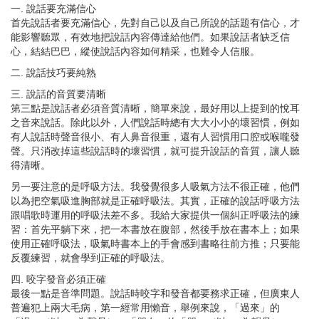
一. 說話要充滿信心
首先說話者要充滿信心，先對自己以及自己所說的話題有信心，才
能影響聽眾，有效地把說話內容傳達給他們。如果說話者缺乏信
心，結結巴巴，縱使說話內容如何精采，也難令人信服。
二. 說話技巧要純熟
三. 說話的音質要清晰
第三點是說話者必須音質清晰，簡單來說，最好用以上提到的悅耳
之音來說話。除此以外，人們說話時總有大大小小的壞習慣，例如
有人說話時聲音很小、有人鼻音很重，還有人習慣用口腔或喉嚨發
聲。只消改掉這些說話時的壞習慣，就可提升說話的音質，讓人聽
得清晰。
另一要注意的是呼吸方法。我發覺很多人吸氣方法不很正確，他們
以為把空氣吸進胸部就是正確呼吸法。其實，正確的說話呼吸方法
跟唱歌時運用的呼吸法差不多。我給大家提供一個糾正呼吸法的練
習：首先平躺下來，把一本書放在腹部，然後手放在書本上；如果
使用正確呼吸法，吸氣時書本上的手會感到書略往前方推；只要能
反覆練習，就會學到正確的呼吸法。
四. 咬字發音必須正確
最後一點是音準問題。說話時咬字和發音都要務求正確，但廣東人
普遍犯上兩大毛病，第一經常用懶音，舉例來說，「過來」的