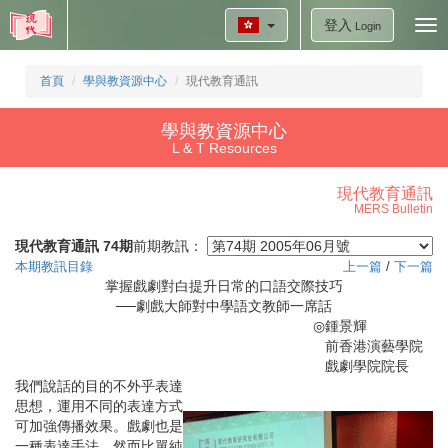
登入
Tog
Login
nav
首頁
學與教資源中心
現代教育通訊
學與教資源中心
L & T Resources
現代教育通訊
MERS Bulletin
現代教育通訊 74期
前期教訊：
本期教訊目錄
上一篇
/
下一篇
掌握戲劇對白提升日常的口語交際技巧
──劇戲大師對中學語文教師一席話
◎
鍾景輝
前香港演藝學院
戲劇學院院長
我們說話的目的不外乎表達
思想，運用不同的表達方式
可加強傳播效果。戲劇也是
一種表達手法，然而比單純