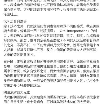
開這裏，因為他看不起我」這兩句話，演員可斬釘截鐵地加以讀
出，表達角色的憤怒情緒；也可輕聲膽怯地讀出，表示角色受盡委
屈心情不安。這些朗讀劇本常用的技巧，很多時都可應用到日常生
活談吐上。
悅耳之音何處尋
除了技巧之外，我們說話的音調也會給聽眾不同的感受。我在美國
讀大學時，曾修讀一門「朗讀演繹」（
Oral Interpretation
）的科
目，導師教我如何用悅耳的聲音朗讀詩篇、散文、劇本，以取得最
好的效果。那麼，悅耳的定義是甚麼呢？不同的人說話總有音調高
低之分，不高不低、中下的音調就是悅耳之音。悅耳之音聽起來令
人舒服，就算長期聽也不累；反之，低沉的聲音總令人感到沉悶；
太高的聲音則會刺耳。
在外國，電視新聞報道員的安排也應用這個道理。如果你留意就會
發現：電視晚間新聞慣用男性報道員出鏡而少用女性報道員，男性
屬中下音調，較符合悅耳之道，而女性音調多數較高，假如在嚴肅
的晚間新聞要觀眾長期收聽較高音調，易令人煩厭，所以女報道員
多在午間新聞出現。平時我們的說話如能多用悅耳之音，也可令對
方更加專心聆聽你的說話。
朗讀演繹四大元素
成功的朗讀演繹，其實包含四個重要的元素。我認為這四個元素套
用在日常生活上也十分適合，可以稱為說話成功的四大元素。