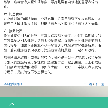
縮縮，這樣會令人產生壞印象，最好是滿有自信地把意思表達出
來。
六. 切忌含糊：
在小組討論的考試時刻，分秒必爭，注意用簡潔字句表達觀點。如
果兜了大圈才進入主題，那既浪費自己的時間也浪費別人的光陰。
八. 接受批評：
說到肯接受別人的批評，可真是個高深的學問。小組討論期間，我
們難免受到別人批評，這時要控制情緒。如果對方的批評正確時要
虛心接受；如果不正確就不妨一笑置之，找個適當的機會解釋。假
如一受到批評就表現激動，討論就會流於罵戰，一發不可收拾。
無論朗讀演繹技巧或說話的技巧，都不是一朝一夕學成，必須多留
心別人的說話特色，多注意口語溝通方法，勤加練習。以上有助提
升口語表達能力的建議，假如學生能一一做好，日常談吐表現更得
心應手，應試時也不致患得患失。
本期教訊目錄
上一篇
/
下一篇
T
o