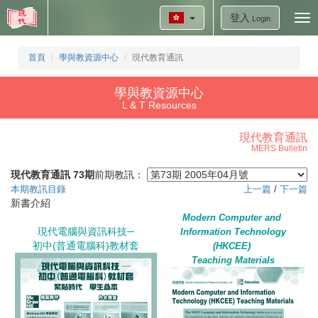
登入
Tog
Login
nav
首頁
學與教資源中心
現代教育通訊
學與教資源中心
L & T Resources
現代教育通訊
MERS Bulletin
現代教育通訊 73期
前期教訊：
本期教訊目錄
上一篇
/
下一篇
新書介紹
Modern Computer and
現代電腦與資訊科技─
Information Technology
初中(普通電腦科)教材套
(HKCEE)
Teaching Materials