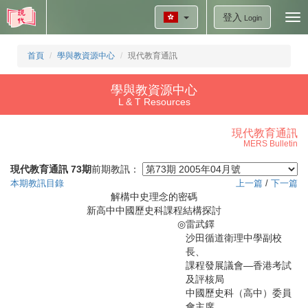
登入
Tog
Login
nav
首頁
學與教資源中心
現代教育通訊
學與教資源中心
L & T Resources
現代教育通訊
MERS Bulletin
現代教育通訊 73期
前期教訊：
本期教訊目錄
上一篇
/
下一篇
解構中史理念的密碼
新高中中國歷史科課程結構探討
◎
雷武鐸
沙田循道衛理中學副校
長、
課程發展議會—香港考試
及評核局
中國歷史科（高中）委員
會主席