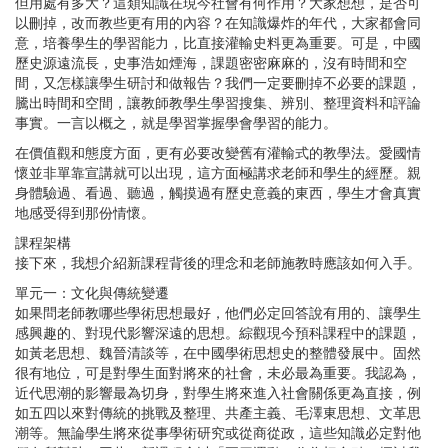
但用處有多大？這類知識在現今社會有何作用？大家想想，是否可
以刪掉，改而教些更有用的內容？在知識爆炸的年代，大家都會同
意，培養學生的學習能力，比直接灌輸史料更為重要。可是，中國
歷史源遠流長，史事浩如煙海，課題密密麻麻的，沒有時間和空
間，又怎樣讓學生研討和做報告？我們一定要刪掉不必要的課題，
騰出時間和空間，讓教師教學生學習搜集、辨別、整理資料和評論
事實。一言以概之，就是學習掌握學會學習的能力。
在價值觀和態度方面，更有必要改變舊有灌輸式的教學法。愛國情
懷並非單靠宣講就可以出現，這方面極講求老師和學生的經歷。親
身體驗過、看過、聽過，觸摸過有歷史意義的東西，學生才會真實
地感受得到那份情懷。
課程架構
接下來，我想介紹新課程背後的理念和老師施教時應該如何入手。
單元一：文化與傳統變遷
如果問老師教哪些學術思想最好，他們必定回答說有用的、讓學生
感興趣的、對現代影響深遠的思想。綜觀現今預科課程中的課題，
如黃老思想、魏晉清談等，在中國學術思想史的整體發展中。固然
很有地位，可是對學生面對將來的社會，未必最為重要。我認為，
近代思潮的影響最為切身，對學生將來進入社會關係更為直接，例
如五四以來對傳統的挑戰及整理、共產主義、毛澤東思想、文革思
潮等。無論學生將來從事學術研究或從商從政，這些知識必定對他