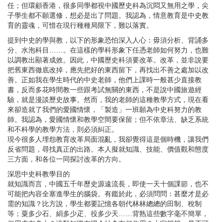
任；但環顧香港，很多同學都視中國歷史科為沉悶又無用之學，尖
子學生都不願選修，想必是出了問題。我認為，情意教育是中史教
育的靈魂，可惜在現行種種局限下，難以落實。
提到中史的學與教，以下的形象恐怕深入人心：毋須分析、背誦多
分、水泡科目……。在這樣的學科形象下任憑老師如何努力，也難
以調教出顯著成效。因此，中國歷史科須要改革。改革，並非說要
把舊東西徹底改掉，應先把好的東西留下，再找出不善之處加以改
善。正如我在學生時代的中史老師，他們上課時一般甚少直接教
書，反而多花時間教一些跟考試無關的東西，不是說中國旅遊經
驗，就是漫談歷史故事。然而，我的老師的這種教學方式，現在看
來卻造就了我們的愛國情懷，「製造」一班願為中史科努力的教
師。我認為，愛國情懷和教學空間要保留；但不依章法、缺乏系統
和不科學的教學方法，則必須糾正。
現今很多人埋怨教育改革局面混亂，我卻覺得這是個時機，讓我們
反省問題，尋找真正的出路。本人擬就知識、技能、價值觀和態度
三方面，和各位一同探討改革的方向。
深思中史科教學目的
就知識而言，中國五千年歷史源遠流長，即使一天十個課節，也不
可能把內容全塞進學生的腦袋。有鑑於此，必須問問：甚麼才是必
需的知識？比方說，學生都要記憶各朝代林林總總的田制、稅制
等；粟多少石、絹多少疋、役多少天……背熟這些數字毫不簡單，