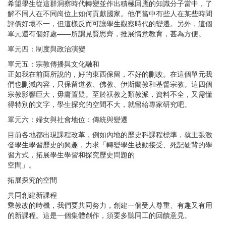
希望學生從這群洞察時代轉變並作出積極回應的知識分子當中，了
解不同人在不同崗位上如何貢獻國家。他們當中有些人在某些時間
評價好壞不一，但這樣反而可讓學生觀察時代的變遷。另外，這個
單元還有個好處——所謂見賢思齊，推展情意教育，甚為方便。
單元四：制度與政治演變
單元五：宗教傳播與文化融和
正如我在前面所說的，好的東西保留，不好的刪改。在這個單元我
們也刪減內容，只保留道教、佛教、伊斯蘭教和基督宗教。這四個
宗教影響巨大，毋庸置疑。至於祆教之類教派，資料不全，又需懂
得特別的文字，學生探究的空間不大，就留給專家研究吧。
單元六：婦女與社會地位：傳統與變遷
目前各地都出現課程改革，例如內地的歷史科課程標準，就主張激
發學生學習歷史的興趣，力求「轉變學生被動接受、死記硬背的學
習方式，拓展學生學習和探究歷史問題的
空間」。
拓展探究的空間
共同創建新課程
乘教改的時機，我們要共同努力，創建一個受人尊重、有趣又有用
的新課程。這是一個集體創作，須要多聽同工的回饋意見。