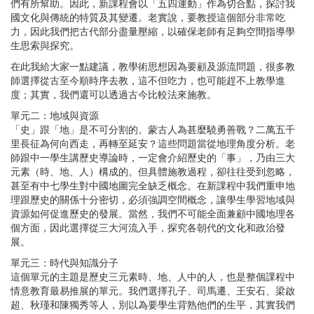
們有所幫助。因此，新課程會以「五四運動」作為切合點，探討我
國文化與傳統的特質及其變遷。老實說，要教授這個部分非常吃
力，因此我們把古代部分盡量壓縮，以確保老師有足夠空間指導學
生思索與探究。
在此我給大家一點建議，教學術思想因為要顧及源流問題，很多教
師選擇從古至今順時序去教，這不但吃力，也可能趕不上教學進
度；其實，我們還可以透過古今比較法來施教。
單元二：地域與資源
「史」跟「地」是不可分割的。蒙古人為甚麼驍勇善戰？二萬五千
里長征為何向西走，再轉至延安？這些問題當從地理角度分析。老
師跟中一學生講歷史導論時，一定會介紹歷史的「事」，乃由三大
元素（時、地、人）構成的。但具體施教過程，卻往往受到忽略，
甚至有中七學生對中國地圖完全缺乏概念。在新課程中我們重申地
理跟歷史的關係十分密切，必須強調空間概念，讓學生學習地域與
資源如何促進歷史的發展。當然，我們不可能全面兼顧中國地理各
個方面，因此選擇從三大河流入手，探究各朝代的文化和政治發
展。
單元三：時代與知識分子
這個單元的主題是歷史三元素時、地、人中的人，也是整個課程中
情意教育最易推展的單元。我們選擇孔子、司馬遷、王安石、梁啟
超、秋瑾和陳獨秀等人，別以為要學生背熟他們的生平，其實我們