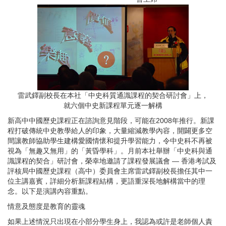
雷武鐸副校長在本社「中史科質通識課程的契合研討會」上，
就六個中史新課程單元逐一解構
新高中中國歷史課程正在諮詢意見階段，可能在2008年推行。新課
程打破傳統中史教學給人的印象，大量縮減教學內容，開闢更多空
間讓教師協助學生建構愛國情懷和提升學習能力，令中史科不再被
視為「無趣又無用」的「黃昏學科」。月前本社舉辦「中史科與通
識課程的契合」研討會，榮幸地邀請了課程發展議會 — 香港考試及
評核局中國歷史課程（高中）委員會主席雷武鐸副校長擔任其中一
位主講嘉賓，詳細分析新課程結構，更語重深長地解構當中的理
念。以下是演講內容重點。
情意及態度是教育的靈魂
如果上述情況只出現在小部分學生身上，我認為或許是老師個人責