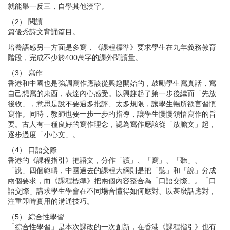
就能舉一反三，自學其他漢字。
（2） 閱讀
篇優秀詩文背誦篇目。
培養語感另一方面是多寫，《課程標準》要求學生在九年義務教育
階段，完成不少於
400
萬字的課外閱讀量。
（3） 寫作
香港和中國也是強調寫作應該從興趣開始的，鼓勵學生寫真話，寫
自己想寫的東西，表達內心感受。以興趣起了第一步後繼而「先放
後收」，意思是說不要過多批評、太多規限，讓學生暢所欲言習慣
寫作。同時，教師也要一步一步的指導，讓學生慢慢領悟寫作的旨
要。古人有一種良好的寫作理念，認為寫作應該從「放膽文」起，
逐步過度「小心文」。
（4） 口語交際
香港的《課程指引》把語文，分作「讀」、「寫」、「聽」、
「說」四個範疇，中國過去的課程大綱則是把「聽」和「說」分成
兩個要求，而《課程標準》把兩個內容整合為「口語交際」。「口
語交際」講求學生學會在不同場合懂得如何應對、以甚麼話應對，
注重即時實用的溝通技巧。
（5） 綜合性學習
「綜合性學習」是本次課改的一次創新，在香港《課程指引》也有