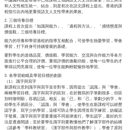
不論國內或是香港早已在課程上強調語文人文性的重要，但工具性
和人文性相互統一、結合，則是初次在語文課程上提出。香港的課
程指引比內地更重視語文人文性帶來的果效。
2. 三個培養目標
課程上首次提出「知識與能力」、「過程與方法」、「感情態度與
價值觀」三個培養目標。
能力的培養和學習過程的指導互相配合，可使學生熱愛學習，學會
學習，打下終身可持續發展的基礎。
要對學生的道德品質、價值觀、學習能力、交流與合作能力等各方
面進行公平合理的評價。重視評價的激勵功能，使每一位學生的才
華得以閃亮展現，使每一位學生能夠輕鬆愉快地學習。
3. 各學習範疇及學習目標的創新
（1） 識字與寫字
新課程注意到識字與寫字並非對等，因而提出「認識」與「學會」
兩種學習目標。識字與寫字的區別，在於難寫的字筆劃很多，但區
別特徵明顯，容易記認。相反，如「已」和「己」筆劃少的字，年
幼學生不易區分。「認識」與「學會」，使學生在新課程可以經歷
認字多、寫字少的學習，這樣可防止學生因埋首寫字練習，妨礙認
字發展。識字與寫字需要遵循不同規律進行。學生認字，最好的方
法是透過閱讀；至於要學生識字則要教懂他們了解漢字部件的結構
（請參考「學科教研室」《漢字部件與部件教學》），學會了原則