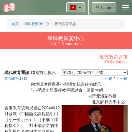
登入
Tog
Login
nav
首頁
學與教資源中心
現代教育通訊
學與教資源中心
L & T Resources
現代教育通訊
MERS Bulletin
現代教育通訊 73期
前期教訊：
本期教訊目錄
上一篇
/
下一篇
內地課改對香港小學語文新課程的啟示
「小學語文新課程教學研討會」講辭大綱
◎
齊元濤副教授
北京師範大學中文
香港教育統籌局也在
2004
年
12
月發表《中國語文課程指引用
（小一至小六）》（下稱《課
程指引》），對小學語文的課
程架構以及教與學的各環節，