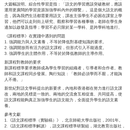
大篇幅說明。綜合性學習是指：「語文的學習應該突破教材，應該
運用更廣闊的學習資源加強學科內外的聯繫」。這是個大語文的概
念，因為我們生活都需要用語文，課改主張學生不必困在課室上學
習，他們可以走到街上研究、觀察和學習各種事物，老師在學生身
邊加以啟發及指導；學習不必只限於某一學科、是跨學科地進行。
《課程標準》在實踐中遇到的問題
1.
強調能力與人文素養，不等於降低對基礎知識的要求。
2.
強調開放而有活力的語文課程，但形式引入不能過度。
3.
強調學生的主體作用，不等於於降低教師的主導作用。
新課程對教師的要求
新課程標準要求教師成為學生學習的組織者，引導者和合作者。教
師和語文課程同步發展。陶行知說：「教師必須學而不厭，才能誨
人不倦。」
新世紀對語文學科提出的新要求，內地和香港都在努力進行語文課
改，兩地的見標是一致的。兩地的交流會互相促進、共同提高，使
語文課程能夠真正加強學生的語文能力，全面提升學生的語文素
養。
參考文獻
1.
《語文課程標準（實驗稿）》，北京師範大學出版社，
2001
年。
2.
《語文課程標準解讀》，語文課程標準研製組，湖北教育出版社，