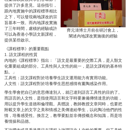
提供了許多意見。這份指引，
跟內地實施中的課程標準相比
之下，可以發現兩地課改的宗
旨基本一致。而內地課改實施
了三年時間，慮積的經驗或許
齊元濤博士月前在研討會上，
可以為香港小學語文新課程，
闡述內地課改實施後的經驗
提供某些啟示。
《課程標準》的重要觀點
1. 語文課程的性質
內地的《課程標準》指出：「語文是最重要的交際工具，是人類文
化重要組成的部分。工具性與人文性的統一，是語文課程的基本特
點。」
工具性：語文課程對於培養學生語文運用能力有實用功能。
人文性：語文課程對於培養學生思想感情有薰陶感染作用。
學生學會把自已的意思傳達別人，就已達到語言工具性的目的了。
而語言的人文性，是指使用語言和文字時要兼備傳情達意的功能，
用以提升學生道德和倫理觀。具體說，教師教授文章同時，也要把
附載文章上的文字之美和情感之美傳達給學生，以此陶冶他們的性
情，培養感受性。換言之，教學要點並非傳授概念和知識，而是培
養情操和品德。