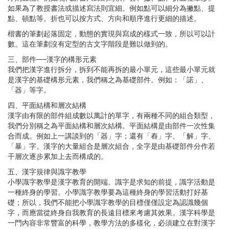
如果為了教授書法或描述寫法則宜細。例如點可以細分為撇點、提
點、頓點等。折也可以按方式、方向和順序進行更細的描述。
楷書的筆劃起落固定，動態的實現與寫成的樣式一致，所以可以計
數。這在筆劃沒有定型的古文字階段是難以做到的。
三、部件──漢字的構形元素
我們把漢字進行拆分，拆到不能再拆的最小單元，這些最小單元就
是漢字的基礎構形元素，我們稱之為基礎部件。例如：「諾」、
「器」等字。
四、平面結構和層次結構
漢字由有限的部件組成數以萬計的單字，有兩種不同的組合類型，
我們分別稱之為平面結構和層次結構。平面結構是由部件一次性集
合而成。例如上一講談到的「器」字；還有「舂」字、「解」字、
「暴」字。漢字的大量組合是層次組合，全字是由基礎部件分作若
干層次逐步累加上去而構成的。
五、漢字規律與識字教學
小學識字教學是漢字教育的開端。識字是求知的前提，識字活動是
一種終身的學習。小學識字教學要為這種終身的學習活動打好基
礎；所以，我們不能把小學識字教學的目標僅僅設定為認識幾個
字，而應當從終身自我教育的長遠目標來考慮其效果。漢字科學是
一門內容非常豐富的科學，教學方法的多樣化，必須建立在對漢字