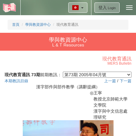
登入
Tog
Login
nav
首頁
學與教資源中心
現代教育通訊
學與教資源中心
L & T Resources
現代教育通訊
MERS Bulletin
現代教育通訊 73期
前期教訊：
本期教訊目錄
上一篇
/
下一篇
漢字部件與部件教學（講辭提綱）
◎
王寧
教授北京師範大學
文學院
漢字與中文信息處
理研究