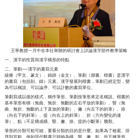
王寧教授一月中在本社舉辦的研討會上詳論漢字部件教學策略
一、漢字的性質與漢字構形的特點
二、筆劃──漢字的書寫元素
線條（甲文、篆文）、鑄跡（金文）、筆劃（隸書、楷書）是漢字
的書寫（包括刻、鑄）元素。漢字發展到楷書，筆劃已經定型，變
為可以稱說、可以論序、可以計數的書寫單位。
筆劃寫成以後的樣式，稱作筆形。筆劃按筆形來定名稱說。楷書的
基本筆形有橫（無曲、無折、無斷的左右平放的筆劃）、豎（無
曲、無折、無斷的上下直放的筆劃）、撇（向左下的斜筆）、捺
（向右下的斜筆）、提（向右上的斜筆）、折（方向變化的連
筆）、點（不足構成橫、豎、撇、捺、提的小斷筆）幾類。
筆形的分類可粗可細，要看分類的目的是什麼。如果為了檢索、排
序則宜粗。例如現代辭書只歸納為橫、豎、撇、點、折五種筆形。