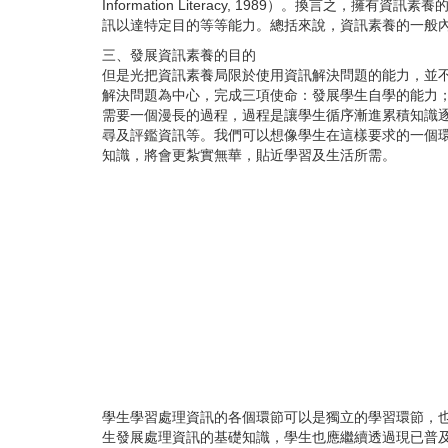
Information Literacy, 1989
）。換言之，擁有資訊素養
訊以達特定目的等等能力。總括來說，資訊素養的一般
三、發展資訊素養的目的
但是光把資訊素養局限於使用資訊解決問題的能力，並
解決問題為中心，完成三項使命：發展學生自學的能力
需要一個漫長的過程，過程是讓學生循序漸進累積知識
尋及評鑑資訊等。我們可以想像學生在這樣要求的一個
知識，將會更紮實無華，貼近學習及生活所需。
學生學習處理資訊的各個環節可以是獨立的學習環節，
生發展處理資訊的基礎知識，學生也應繼續透過現已普