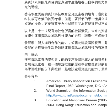
展資訊素養的最終目的是期望學生能培養出自學的能力
究的過程。
香港學生需要的資訊科技教育是資訊素養的培育，邁向
科技教育政策的首要考慮，但是，要我們的學生懂得合
複製的操作，更要讓孩子自小就懂得問為甚麼進行或不
以上是二十一世紀香港社會所需的社群素質。未來的資
展學生運用資訊及通訊科技能力的過程，讓學生不僅學
發展學生與人溝通合作的能力，並藉此建設國際視野，
發展的過程讓學生親身領略運用資訊及通訊科技的有利
四、總結
擁有資訊素養的學習者，能夠受惠於資訊充斥的知識型
發展資訊素養，在一個螺旋推進的歷程學習處理資訊的
為學習社群的份子與社群一起建設處理資訊的能力，最
參考資料
1.
American Library Association Presidenti
Final Report,1989. Washington, D.C.: Am
2.
World Summit on the Information Society
http://www.itu.int/wsis/documents/doc_
3.
Education and Manpower Bureau (2005). 
2003. Hong Kong: Education and Manp