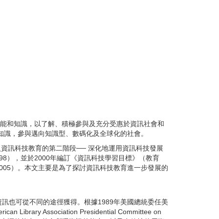
技能和知識，以了解、積極參與及充分受惠於資訊社會和
知識，參與邁向知識型、數碼化及全球化的社會。
資訊科技教育的第二階段── 深化地運用資訊科技發展
98
），並於
2000
年編訂《資訊科技學習目標》（教育
005
）。本文主要是為了探討資訊科技教育進一步發展的
資訊也可從不同的途徑獲得。根據
1989
年美國總統委任美
rican Library Association Presidential Committee on