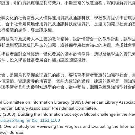
和態度，明白資訊處理是耗時費力、不斷重複的改進過程，深刻理解資訊
數碼文化的社會需要人人懂得運用資訊及通訊科技，學校教育提供學習環
法、合乎社會規範地使用資訊及通訊科技處理資訊，是邁向知識型社會的
進行複製的操作，尊重識版權。
訊科技教育應思考人本主義的教育精神，設計情智合一的教學計劃，讓學
懂和應用資訊及通訊科技的知識，還具備考慮社會福祉的胸襟、承擔社會
是學習者面對全球經濟一體化發展的基本必備條件，所以發展學生的資訊
條件，投入學習社群發展合作能力建設國際視野。
社會，是因為其掌握處理資訊的能力。要培育學習者受惠於知識型社會，
各個環節。資訊素養的培育是一個能力建設的過程，建設的過程是一個知
終讓學習者具能力參與知識型的社會，從中受益，繼而為維繫知識型社會
al Committee on Information Literacy (1989). American Library Associat
erican Library Association Presidential Committee.
 (2003). Building the Information Society: A Global challenge in the N
multi.asp?lang=en&id=1161|1160
Overall Study on Reviewing the Progress and Evaluating the Informat
ower Bureau.