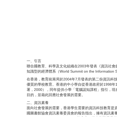
一、引言
聯合國教育、科學及文化組織在
2003
年發表《資訊社會
知識型的經濟體系（
World Summit on the Information S
在香港，教育統籌局於
2004
年
7
月發表的第二份資訊科技
優質的學校教育。香港的中小學自從香港政府於
1998
年
署，
2000
），同年提供小學「電腦認知課程」指引，現
目的，並藉此回應社會發展的需要。
二、資訊素養
面向社會發展的需要，香港學生需要的資訊科技教育是
國圖書館協會資訊素養委員會的報告指出，擁有資訊素