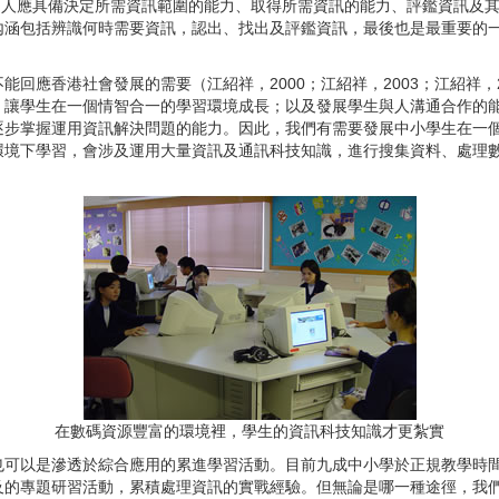
的人應具備決定所需資訊範圍的能力、取得所需資訊的能力、評鑑資訊及
內涵包括辨識何時需要資訊，認出、找出及評鑑資訊，最後也是最重要的
不能回應香港社會發展的需要（江紹祥，
2000
；江紹祥，
2003
；江紹祥，
；讓學生在一個情智合一的學習環境成長；以及發展學生與人溝通合作的
逐步掌握運用資訊解決問題的能力。因此，我們有需要發展中小學生在一
環境下學習，會涉及運用大量資訊及通訊科技知識，進行搜集資料、處理
在數碼資源豐富的環境裡，學生的資訊科技知識才更紮實
也可以是滲透於綜合應用的累進學習活動。目前九成中小學於正規教學時
及的專題研習活動，累積處理資訊的實戰經驗。但無論是哪一種途徑，我