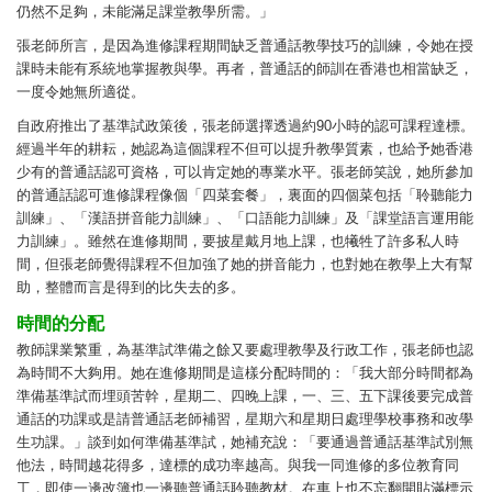
仍然不足夠，未能滿足課堂教學所需。」
張老師所言，是因為進修課程期間缺乏普通話教學技巧的訓練，令她在授
課時未能有系統地掌握教與學。再者，普通話的師訓在香港也相當缺乏，
一度令她無所適從。
自政府推出了基準試政策後，張老師選擇透過約90小時的認可課程達標。
經過半年的耕耘，她認為這個課程不但可以提升教學質素，也給予她香港
少有的普通話認可資格，可以肯定她的專業水平。張老師笑說，她所參加
的普通話認可進修課程像個「四菜套餐」，裏面的四個菜包括「聆聽能力
訓練」、「漢語拼音能力訓練」、「口語能力訓練」及「課堂語言運用能
力訓練」。雖然在進修期間，要披星戴月地上課，也犧牲了許多私人時
間，但張老師覺得課程不但加強了她的拼音能力，也對她在教學上大有幫
助，整體而言是得到的比失去的多。
時間的分配
教師課業繁重，為基準試準備之餘又要處理教學及行政工作，張老師也認
為時間不大夠用。她在進修期間是這樣分配時間的：「我大部分時間都為
準備基準試而埋頭苦幹，星期二、四晚上課，一、三、五下課後要完成普
通話的功課或是請普通話老師補習，星期六和星期日處理學校事務和改學
生功課。」談到如何準備基準試，她補充說：「要通過普通話基準試別無
他法，時間越花得多，達標的成功率越高。與我一同進修的多位教育同
工，即使一邊改簿也一邊聽普通話聆聽教材。在車上也不忘翻開貼滿標示