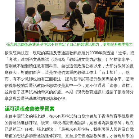
張志碧老師認為通過基準試不但肯定了自己的普通話能力，更能提升教學能力
按教統局規定，現職的英語及普通話教師必須於2006年前透過「進修」或
「考試」達到語文基準試（現稱為「教師語文能力評核」）的標準水平，
否則就不能繼續任教有關科目。自從這個政策公布以來，大部分教師的反
應很大，對他們而言，這是在他們繁重的教學工作上「百上加斤」。然
而，有不少教師也抱有正面看法，認為基準試可提升教師專業水平。荃灣
信義學校的普通話教師張志碧便是其中一位，她不但通過「進修」達標，
並肯定了基準試為她帶來的好處。本期《現代教育通訊》邀請了張老師分
享參與普通語基準試的經驗和心得。
認可課程改善教學質素
主修中國語文的張老師，在未有基準試前自發地參加了香港教育學院舉辦
的普通話進修課程。後來，學校增設普通話課，她被選為課堂導師，現在
已是第三年任教。張老師說：「最初未有基準時，我抱著個人興趣及自我
增值的想法參加普通話進修課程。直至擔任普通話教師後，才發現所學的