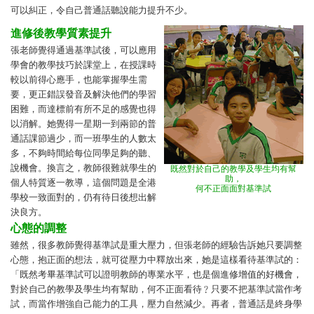
可以糾正，令自己普通話聽說能力提升不少。
進修後教學質素提升
張老師覺得通過基準試後，可以應用
學會的教學技巧於課堂上，在授課時
較以前得心應手，也能掌握學生需
要，更正錯誤發音及解決他們的學習
困難，而達標前有所不足的感覺也得
以消解。她覺得一星期一到兩節的普
通話課節過少，而一班學生的人數太
多，不夠時間給每位同學足夠的聽、
說機會。換言之，教師很難就學生的
既然對於自己的教學及學生均有幫
助，
個人特質逐一教導，這個問題是全港
何不正面面對基準試
學校一致面對的，仍有待日後想出解
決良方。
心態的調整
雖然，很多教師覺得基準試是重大壓力，但張老師的經驗告訴她只要調整
心態，抱正面的想法，就可從壓力中釋放出來，她是這樣看待基準試的：
「既然考畢基準試可以證明教師的專業水平，也是個進修增值的好機會，
對於自己的教學及學生均有幫助，何不正面看待﹖只要不把基準試當作考
試，而當作增強自己能力的工具，壓力自然減少。再者，普通話是終身學