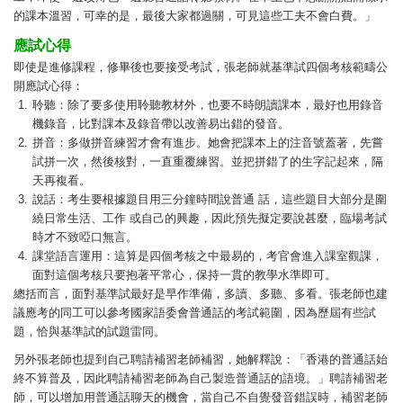
的課本溫習，可幸的是，最後大家都過關，可見這些工夫不會白費。」
應試心得
即使是進修課程，修畢後也要接受考試，張老師就基準試四個考核範疇公
開應試心得：
1.
聆聽：除了要多使用聆聽教材外，也要不時朗讀課本，最好也用錄音
機錄音，比對課本及錄音帶以改善易出錯的發音。
2.
拼音：多做拼音練習才會有進步。她會把課本上的注音號蓋著，先嘗
試拼一次，然後核對，一直重覆練習。並把拼錯了的生字記起來，隔
天再複看。
3.
說話：考生要根據題目用三分鐘時間說普通 話，這些題目大部分是圍
繞日常生活、工作 或自己的興趣，因此預先擬定要說甚麼，臨場考試
時才不致啞口無言。
4.
課堂語言運用：這算是四個考核之中最易的，考官會進入課室觀課，
面對這個考核只要抱著平常心，保持一貫的教學水準即可。
總括而言，面對基準試最好是早作準備，多讀、多聽、多看。張老師也建
議應考的同工可以參考國家語委會普通話的考試範圍，因為歷屆有些試
題，恰與基準試的試題雷同。
另外張老師也提到自己聘請補習老師補習，她解釋說：「香港的普通話始
終不算普及，因此聘請補習老師為自己製造普通話的語境。」聘請補習老
師，可以增加用普通話聊天的機會，當自己不自覺發音錯誤時，補習老師