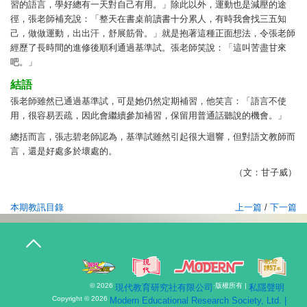
習的語言，學好總有一天對自己有用。」除此以外，運動也是減壓的途
徑，張老師補充說：「整天在書桌前讀書十分累人，有時我會找三五知
己，做做運動，出出汗，舒展筋骨。」就是抱著這種正面想法，令張老師
經歷了長時間的進修後順利通過基準試。張老師笑說：「這叫苦盡甘來
吧。」
結語
張老師雖然已通過基準試，可是她仍然定期補習，他笑言：「語言不使
用，很容易丟疏，因此會繼續參加補習，保留用普通話聽說的機會。」
總括而言，張志碧老師認為，基準試雖然引起很大迴響，但對語文教師而
言，還是好處多於壞處的。
（
文：甘子威）
本期教訊目錄
上一篇
/
下一篇
T
o
g
g
l
© 2026
·版權所有 |
現代教育研究社有限公司
私隱聲明
e
n
Copyright © 2026
Modern Educational Research Society, Ltd. |
a