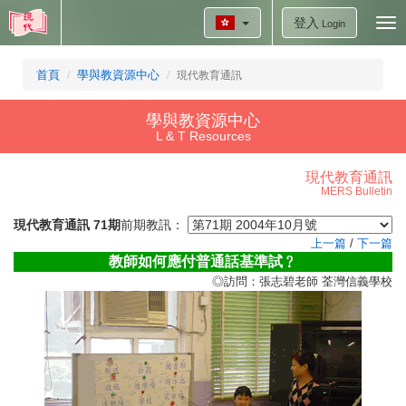
登入
Tog
Login
nav
首頁
學與教資源中心
現代教育通訊
學與教資源中心
L & T Resources
現代教育通訊
MERS Bulletin
現代教育通訊 71期
前期教訊：
上一篇
/
下一篇
教師如何應付普通話基準試﹖
◎訪問：張志碧老師 荃灣信義學校