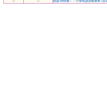
---
---
閱讀‧閱快樂－－小學閱讀策略教材 (非