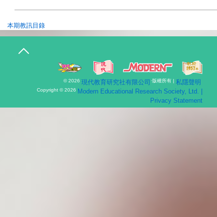
本期教訊目錄
T
o
g
g
l
© 2026
·版權所有 |
現代教育研究社有限公司
私隱聲明
e
n
Copyright © 2026
Modern Educational Research Society, Ltd. |
a
Privacy Statement
v
i
g
a
t
i
o
n