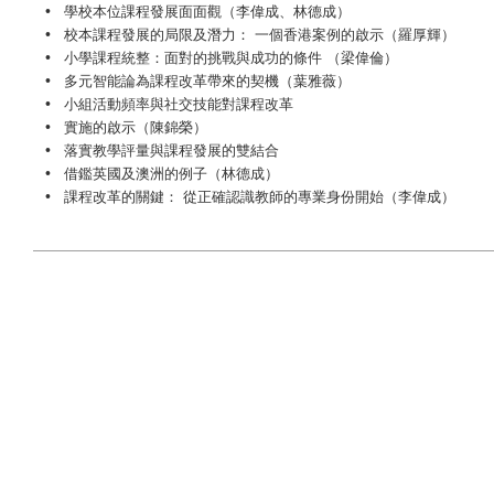
•
學校本位課程發展面面觀（李偉成、林德成）
•
校本課程發展的局限及潛力： 一個香港案例的啟示（羅厚輝）
•
小學課程統整：面對的挑戰與成功的條件 （梁偉倫）
•
多元智能論為課程改革帶來的契機（葉雅薇）
•
小組活動頻率與社交技能對課程改革
•
實施的啟示（陳錦榮）
•
落實教學評量與課程發展的雙結合
•
借鑑英國及澳洲的例子（林德成）
•
課程改革的關鍵： 從正確認識教師的專業身份開始（李偉成）