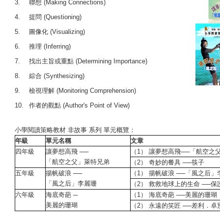
3.
聯想 (Making Connections)
4.
提問 (Questioning)
5.
圖像化 (Visualizing)
6.
推理 (Inferring)
7.
找出主旨或重點 (Determining Importance)
8.
綜合 (Synthesizing)
9.
檢視理解 (Monitoring Comprehension)
10.
作者的觀點 (Author's Point of View)
小學閱讀策略教材 非故事 系列 單元概覽：
年級
單元名稱
文章
四年級
讓夢想高飛 ──
（1） 讓夢想高飛──「航空之
「航空之父」萊特兄弟
（2） 奇妙的餐具 ──筷子
五年級
揚帆破浪 ──
（1） 揚帆破浪 ──「風之后」
「風之后」李麗珊
（2） 救救地球上的生命 ──
六年級
海底奇葩 ─
（1） 海底奇葩 ──美麗的珊瑚
美麗的珊瑚
（2） 永遠的笑匠 ──差利．卓