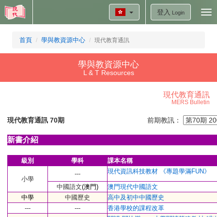
登入
Tog
Login
nav
首頁
學與教資源中心
現代教育通訊
學與教資源中心
L & T Resources
現代教育通訊
MERS Bulletin
現代教育通訊 70期
前期教訊：
新書介
紹
級別
學科
課本名稱
現代資訊科技教材 《專題學滿FUN》
---
小學
中國語文
(澳門)
澳
門現代中國語文
中學
中國歷
史
高中及初中中國歷史
---
---
香港學校的課程改革