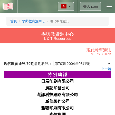
登入
Tog
Login
nav
首頁
學與教資源中心
現代教育通訊
學與教資源中心
L & T Resources
現代教育通訊
MERS Bulletin
現代教育通訊 70期
前期教訊：
上一篇
特
別 鳴 謝
日展印
刷有限公司
廣記印務公
司
創訊科
技網絡有限公司
威信製
作公司
雅聯印
刷有限公司
森信集
團