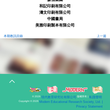
和記印
刷有限公司
濤文印
刷有限公司
中國書局
美雅印
刷製本有限公司
本期教訊目錄
上一篇
T
o
g
g
l
© 2026
·版權所有 |
現代教育研究社有限公司
私隱聲明
e
n
Copyright © 2026
Modern Educational Research Society, Ltd. |
a
Privacy Statement
v