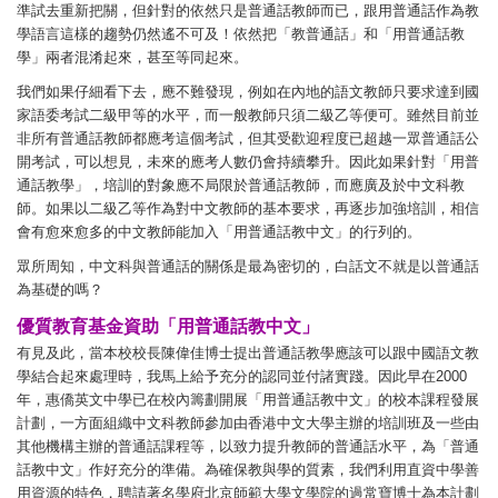
準試去重新把關，但針對的依然只是普通話教師而已，跟用普通話作為教
學語言這樣的趨勢仍然遙不可及！依然把「教普通話」和「用普通話教
學」兩者混淆起來，甚至等同起來。
我們如果仔細看下去，應不難發現，例如在內地的語文教師只要求達到國
家語委考試二級甲等的水平，而一般教師只須二級乙等便可。雖然目前並
非所有普通話教師都應考這個考試，但其受歡迎程度已超越一眾普通話公
開考試，可以想見，未來的應考人數仍會持續攀升。因此如果針對「用普
通話教學」，培訓的對象應不局限於普通話教師，而應廣及於中文科教
師。如果以二級乙等作為對中文教師的基本要求，再逐步加強培訓，相信
會有愈來愈多的中文教師能加入「用普通話教中文」的行列的。
眾所周知，中文科與普通話的關係是最為密切的，白話文不就是以普通話
為基礎的嗎？
優質教育基金資助「用普通話教中文」
有見及此，當本校校長陳偉佳博士提出普通話教學應該可以跟中國語文教
學結合起來處理時，我馬上給予充分的認同並付諸實踐。因此早在2000
年，惠僑英文中學已在校內籌劃開展「用普通話教中文」的校本課程發展
計劃，一方面組織中文科教師參加由香港中文大學主辦的培訓班及一些由
其他機構主辦的普通話課程等，以致力提升教師的普通話水平，為「普通
話教中文」作好充分的準備。為確保教與學的質素，我們利用直資中學善
用資源的特色，聘請著名學府北京師範大學文學院的過常寶博士為本計劃