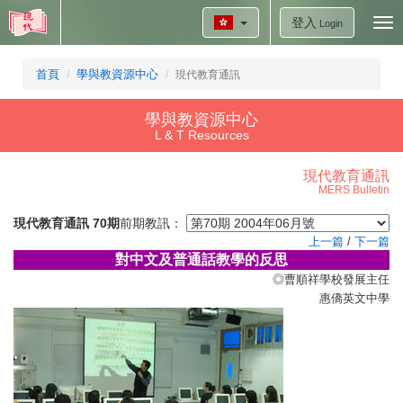
登入
Tog
Login
nav
首頁
學與教資源中心
現代教育通訊
學與教資源中心
L & T Resources
現代教育通訊
MERS Bulletin
現代教育通訊 70期
前期教訊：
上一篇
/
下一篇
對中文及普通話教學的反思
◎曹順祥學校發展主任
惠僑英文中學