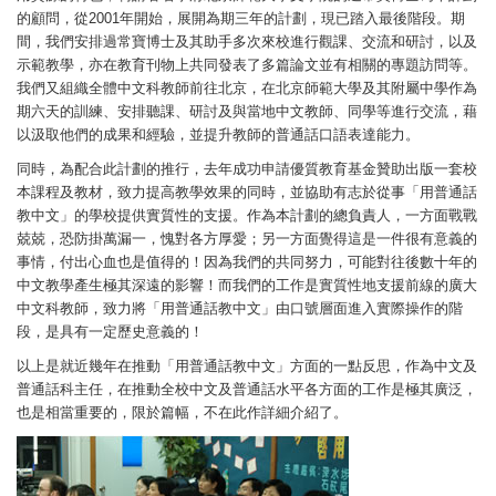
的顧問，從2001年開始，展開為期三年的計劃，現已踏入最後階段。期
間，我們安排過常寶博士及其助手多次來校進行觀課、交流和研討，以及
示範教學，亦在教育刊物上共同發表了多篇論文並有相關的專題訪問等。
我們又組織全體中文科教師前往北京，在北京師範大學及其附屬中學作為
期六天的訓練、安排聽課、研討及與當地中文教師、同學等進行交流，藉
以汲取他們的成果和經驗，並提升教師的普通話口語表達能力。
同時，為配合此計劃的推行，去年成功申請優質教育基金贊助出版一套校
本課程及教材，致力提高教學效果的同時，並協助有志於從事「用普通話
教中文」的學校提供實質性的支援。作為本計劃的總負責人，一方面戰戰
兢兢，恐防掛萬漏一，愧對各方厚愛；另一方面覺得這是一件很有意義的
事情，付出心血也是值得的！因為我們的共同努力，可能對往後數十年的
中文教學產生極其深遠的影響！而我們的工作是實質性地支援前線的廣大
中文科教師，致力將「用普通話教中文」由口號層面進入實際操作的階
段，是具有一定歷史意義的！
以上是就近幾年在推動「用普通話教中文」方面的一點反思，作為中文及
普通話科主任，在推動全校中文及普通話水平各方面的工作是極其廣泛，
也是相當重要的，限於篇幅，不在此作詳細介紹了。