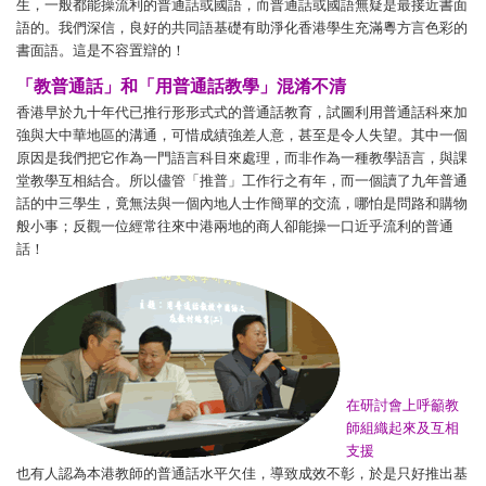
生，一般都能操流利的普通話或國語，而普通話或國語無疑是最接近書面
語的。我們深信，良好的共同語基礎有助淨化香港學生充滿粵方言色彩的
書面語。這是不容置辯的！
「教普通話」和「用普通話教學」混淆不清
香港早於九十年代已推行形形式式的普通話教育，試圖利用普通話科來加
強與大中華地區的溝通，可惜成績強差人意，甚至是令人失望。其中一個
原因是我們把它作為一門語言科目來處理，而非作為一種教學語言，與課
堂教學互相結合。所以儘管「推普」工作行之有年，而一個讀了九年普通
話的中三學生，竟無法與一個內地人士作簡單的交流，哪怕是問路和購物
般小事；反觀一位經常往來中港兩地的商人卻能操一口近乎流利的普通
話！
在研討會上呼籲教
師組織起來及互相
支援
也有人認為本港教師的普通話水平欠佳，導致成效不彰，於是只好推出基