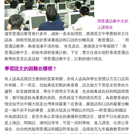
用普通話教中文的
上課情況
儘管普通話教育推行多年，成效一直未如理想，惠僑英文中學曹順祥主任
認為，歸根究柢是由於香港書面語和口語的分離與及「教普通話」、「用
普通話教學」兩者混淆不清所致。 有見及此，惠僑英文中學展開了「用
普通話教中文」的校本課程發展計劃。下文，曹主任道出他對香港普通話
教學的意見以及該校「用普通話教中文」計劃的推行情況。
學習語文的困難在哪裡﹖
有人認為這跟語文教師的質素有關，亦有人認為與學生習慣以方言口語寫
作有關，不一而足。但如果從宏觀的角度看，語文能力下滑是全世界的大
趨勢：影音媒體發達，學生不擅用文字表達，也未能養成良好的閱讀習慣
等，都可能是較為重要的原因。然而就這下滑的情況而言，為甚麼香港的
情況似乎比中國大陸及台灣來得嚴重？在香港，書面語和口語的嚴重分離
是一個不折不扣的事實，反觀大陸及台灣都以共同語──即普通話和國語
作為授課語言，甚至作為公眾場合的廣播和交際語言，儘管平日在家說的
是上海話、閩南話、潮州話等等，可是一回到學校、進入課堂、出席公眾
場合，自自然然能用普通話和國語對答如流，這樣唸完九年義務教育的學