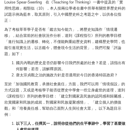
Louise Spear-Swerling 在《Teaching for Thinking》一書中提及的「實
用性思維」相類似（10），本人按兩位學者在書中所舉有關世界歷史科的
試題示例為藍本，取其原則，引入中國歷史科之考題之中，以供各位指
正：
為了考核莘莘學子是否有「鑑古知今能力」，將歷史知識作「情境遷
移」，結合當前的社會狀況作分析，達到《課程指引》所列的教學目標
「進行知識上的遷移、轉化，不僅能夠重組歷史資料，建構歷史學問，也
能引進現實生活，以古鑑今，體會現今生活的背景」，我們可擬「評論
題」如下：
國共內戰的歷史是否仍影響今日我們所處的社會？若是，請指出有
何影響；若否，請解釋原因。
唐太宗貞觀之治的施政方針是否適用於今日的香港特區政府？
至於「加強國民教育，承擔社會責任」方面，我們可以用「情境假設」的
方式設題，又或是考核學子能否從歷史中學會一些立身處世的道理，達到
《課程指引》所列的教學目標：「建立對國家及民族的認同感和歸屬感，
欣賞國家和民族的成就，對國家和民族凝聚感情」、「建立個人的價值
觀」和「培養責任感，幫助自己面對人生與社會大眾」。以下為題目示
例：
以下三人，任擇其一，說明你從他們的生平事跡中，學習了甚麼做
人處世的道理。