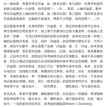
出一個命題，再要求考生評論，如《樣本試題》第九題的「洪憲帝制是民
初政治發展的一大倒退。你同意嗎？」（8）。第四，人物評論題，要求
考生評論歷史人物的得失功過，如《樣本試題》第三題的「漢武帝及唐太
宗各創漢唐盛世，但施政不無過失，帶來不少問題。你同意嗎？」（9）
從試題樣本來看，在第四問的「評論題」中，既定的答案仍然可以存在，
學生發揮的空間其實不大，加上學子仍要強行記憶大量資料，作為個人意
見的「證據」，可見記憶和背誦仍是取分的基礎，這情況尤以第一和第二
種的設題模式為甚。況且，由於「評論題」的設問模式變化不足，大同小
異，相信不出數年，師生適應了這種「評論題」後，它「評論」的本質就
會慢慢改變，甚至受到扭曲，演變為以「記憶」為主的題目。更為重要的
是，正如本文所言，課程設計和考核模式必須互相配合，兩者不容分離割
裂，所以公開試試題的設計必須與新課程的基本理念息息相關。然而，就
「評論題」的內容來說，其設計只以「鞏固學生基本知識」為本，並且部
分地切合「加強能力培養，著重探究式學習」的理念，但在「加強國民教
育，承擔社會責任」和「培養鑑古知今能力」顯然是一片空白，不見有任
何試題與此有關。因此，現行《樣本試題》的題型和考問方法，實在難以
考核學子在「鑑古知今」、「探究歷史」、「國民責任」等方面的表現。
有見及此，筆者不避淺陋，膽敢越俎代庖，在此提出一些建議，希望能夠
有助考核學子在「鑑古知今」和「國民責任」兩方面的表現。先就「鑑古
知今」一項的基本理念而言，其考核的重點跟Robert J.Sternberg ,