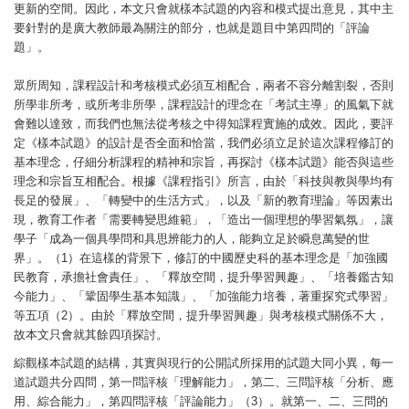
更新的空間。因此，本文只會就樣本試題的內容和模式提出意見，其中主
要針對的是廣大教師最為關注的部分，也就是題目中第四問的「評論
題」。
眾所周知，課程設計和考核模式必須互相配合，兩者不容分離割裂，否則
所學非所考，或所考非所學，課程設計的理念在「考試主導」的風氣下就
會難以達致，而我們也無法從考核之中得知課程實施的成效。因此，要評
定《樣本試題》的設計是否全面和恰當，我們必須立足於這次課程修訂的
基本理念，仔細分析課程的精神和宗旨，再探討《樣本試題》能否與這些
理念和宗旨互相配合。根據《課程指引》所言，由於「科技與教與學均有
長足的發展」、「轉變中的生活方式」，以及「新的教育理論」等因素出
現，教育工作者「需要轉變思維範」，「造出一個理想的學習氣氛」，讓
學子「成為一個具學問和具思辨能力的人，能夠立足於瞬息萬變的世
界」。（1）在這樣的背景下，修訂的中國歷史科的基本理念是「加強國
民教育，承擔社會責任」、「釋放空間，提升學習興趣」、「培養鑑古知
今能力」、「鞏固學生基本知識」、「加強能力培養，著重探究式學習」
等五項（2）。由於「釋放空間，提升學習興趣」與考核模式關係不大，
故本文只會就其餘四項探討。
綜觀樣本試題的結構，其實與現行的公開試所採用的試題大同小異，每一
道試題共分四問，第一問評核「理解能力」，第二、三問評核「分析、應
用、綜合能力」，第四問評核「評論能力」（3）。就第一、二、三問的