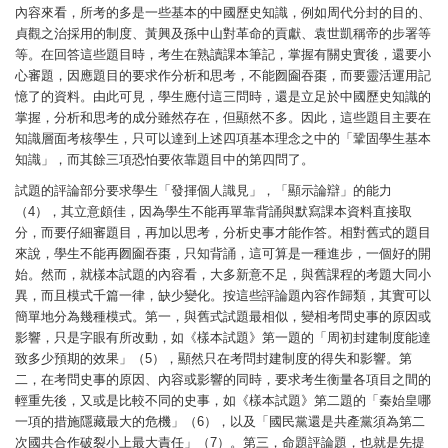
內容來看，所考的多是一些基本的中國歷史知識，例如周代分封的目的、
貞觀之治採用的制度、黃興及孫中山對革命的貢獻、袁世凱稱帝的步署等
等。在回答這些題目時，考生在熟讀課本筆記，掌握有關史實後，還要小
心審題，因應題目的要求作分析和思考，不能囫圇吞棗，而要靈活運用記
憶了的資料。由此可見，學生應付這三問時，還是立足於中國歷史知識的
掌握，分析和思考的成分雖然存在，但顯然不多。因此，這些題目主要在
知識層面考核學生，只可以達到上述四項基本理念之中的「鞏固學生基本
知識」，而其餘三項恐怕要依靠題目中的第四問了。
試題的評論部分要求學生「發揮個人識見」，「顯示論辯」的能力
（4），其立意頗佳，因為學生不能再單靠背誦與默寫課本資料直接取
分，而要仔細審題目，再加以思考，分析史事才能作答。相對舊式的題目
來說，學生不能再囫圇吞棗，只知背誦，這可算是一種進步，一個好的開
始。然而，就樣本試題的內容看，大多新意不足，與舊課程的考題大同小
異，而且模式千篇一律，缺少變化。按這些評論題內容作歸類，其實可以
簡單地分為幾種模式。第一，與舊式試題最相似，變相考問史事的原因或
影響，只是字眼有所改動，如《樣本試題》第一題的「周初封建制度能達
致多少預期的效果」（5），顯然只在考問封建制度的得失和影響。第
二，在考問史事的原因、內容或影響的同時，要求考生衡量各項目之間的
輕重先後，又或是比較不同的史事，如《樣本試題》第二題的「秦始皇哪
一項的措施隱藏最大的危機」（6），以及「國民黨還是共產黨須為第二
次國共合作破裂小上最大責任」（7）。第三，命題評論題，也就是先提