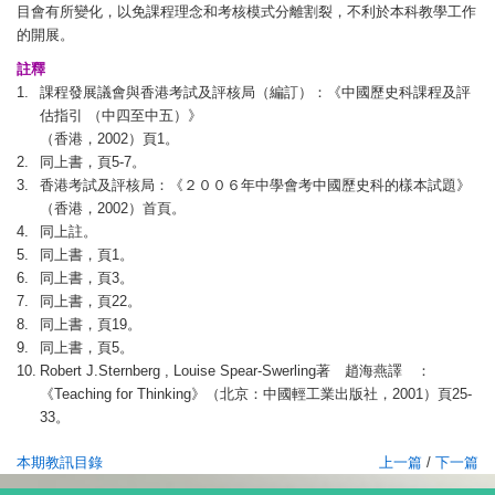
目會有所變化，以免課程理念和考核模式分離割裂，不利於本科教學工作
的開展。
註釋
1.
課程發展議會與香港考試及評核局（編訂）：《中國歷史科課程及評
估指引 （中四至中五）》
（香港，2002）頁1。
2.
同上書，頁5-7。
3.
香港考試及評核局：《２００６年中學會考中國歷史科的樣本試題》
（香港，2002）首頁。
4.
同上註。
5.
同上書，頁1。
6.
同上書，頁3。
7.
同上書，頁22。
8.
同上書，頁19。
9.
同上書，頁5。
10.
Robert J.Sternberg , Louise Spear-Swerling著 趙海燕譯 ：
《Teaching for Thinking》（北京：中國輕工業出版社，2001）頁25-
33。
本期教訊目錄
上一篇
/
下一篇