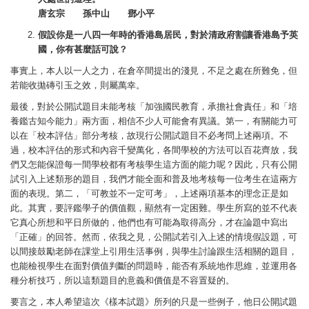
唐玄宗 孫中山 鄧小平
假設你是一八四一年時的香港島居民，對於清政府割讓香港島予英
國，你有甚麼話可說？
事實上，本人以一人之力，在倉卒間提出的淺見，不足之處在所難免，但
若能收拋磚引玉之效，則屬萬幸。
最後，對於公開試題目未能考核「加強國民教育，承擔社會責任」和「培
養鑑古知今能力」兩方面，相信不少人可能會有異議。第一，有關能力可
以在「校本評估」部分考核，故現行公開試題目不必考問上述兩項。不
過，校本評估的形式和內容千變萬化，各間學校的方法可以百花齊放，我
們又怎能保證每一間學校都有考核學生這方面的能力呢？因此，只有公開
試引入上述類形的題目，我們才能全面和普及地考核每一位考生在這兩方
面的表現。第二，「可教並不一定可考」，上述兩項基本的理念正是如
此。其實，要評鑑學子的價值觀，顯然有一定困難。學生所寫的並不代表
它真心所想和平日所做的，他們也有可能為取得高分，才在論題中寫出
「正確」的回答。然而，依我之見，公開試若引入上述的情境假設題，可
以間接鼓勵老師在課堂上引用生活事例，與學生討論跟生活相關的題目，
也能檢視學生在面對價值判斷的問題時，能否有系統地作思維，並運用各
種分析技巧，所以這類題目的意義和價值是不容置疑的。
要言之，本人希望這次《樣本試題》所列的只是一些例子，他日公開試題