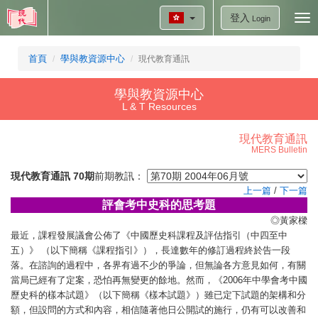
登入
Tog
Login
nav
首頁
學與教資源中心
現代教育通訊
學與教資源中心
L & T Resources
現代教育通訊
MERS Bulletin
現代教育通訊 70期
前期教訊：
上一篇
/
下一篇
評會考中史科的思考題
◎黃家樑
最近，課程發展議會公佈了《中國歷史科課程及評估指引（中四至中
五）》 （以下簡稱《課程指引》），長達數年的修訂過程終於告一段
落。在諮詢的過程中，各界有過不少的爭論，但無論各方意見如何，有關
當局已經有了定案，恐怕再無變更的餘地。然而，《2006年中學會考中國
歷史科的樣本試題》（以下簡稱《樣本試題》）雖已定下試題的架構和分
額，但設問的方式和內容，相信隨著他日公開試的施行，仍有可以改善和