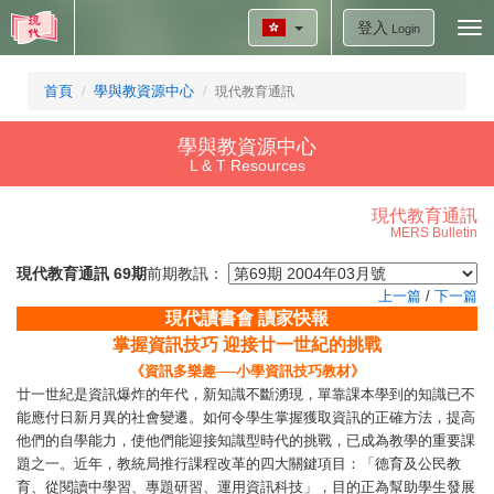
登入
Tog
Login
nav
首頁
學與教資源中心
現代教育通訊
學與教資源中心
L & T Resources
現代教育通訊
MERS Bulletin
現代教育通訊 69期
前期教訊：
上一篇
/
下一篇
現代讀書會 讀家快報
掌握資訊技巧 迎接廿一世紀的挑戰
《資訊多樂趣──小學資訊技巧教材》
廿一世紀是資訊爆炸的年代，新知識不斷湧現，單靠課本學到的知識已不
能應付日新月異的社會變遷。如何令學生掌握獲取資訊的正確方法，提高
他們的自學能力，使他們能迎接知識型時代的挑戰，已成為教學的重要課
題之一。近年，教統局推行課程改革的四大關鍵項目：「德育及公民教
育、從閱讀中學習、專題研習、運用資訊科技」，目的正為幫助學生發展