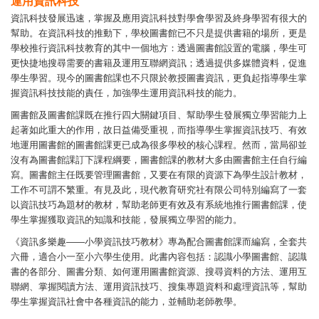
運用資訊科技
資訊科技發展迅速，掌握及應用資訊科技對學會學習及終身學習有很大的
幫助。在資訊科技的推動下，學校圖書館已不只是提供書籍的場所，更是
學校推行資訊科技教育的其中一個地方：透過圖書館設置的電腦，學生可
更快捷地搜尋需要的書籍及運用互聯網資訊；透過提供多媒體資料，促進
學生學習。現今的圖書館課也不只限於教授圖書資訊，更負起指導學生掌
握資訊科技技能的責任，加強學生運用資訊科技的能力。
圖書館及圖書館課既在推行四大關鍵項目、幫助學生發展獨立學習能力上
起著如此重大的作用，故日益備受重視，而指導學生掌握資訊技巧、有效
地運用圖書館的圖書館課更已成為很多學校的核心課程。然而，當局卻並
沒有為圖書館課訂下課程綱要，圖書館課的教材大多由圖書館主任自行編
寫。圖書館主任既要管理圖書館，又要在有限的資源下為學生設計教材，
工作不可謂不繁重。有見及此，現代教育研究社有限公司特別編寫了一套
以資訊技巧為題材的教材，幫助老師更有效及有系統地推行圖書館課，使
學生掌握獲取資訊的知識和技能，發展獨立學習的能力。
《資訊多樂趣——小學資訊技巧教材》專為配合圖書館課而編寫，全套共
六冊，適合小一至小六學生使用。此書內容包括：認識小學圖書館、認識
書的各部分、圖書分類、如何運用圖書館資源、搜尋資料的方法、運用互
聯網、掌握閱讀方法、運用資訊技巧、搜集專題資料和處理資訊等，幫助
學生掌握資訊社會中各種資訊的能力，並輔助老師教學。