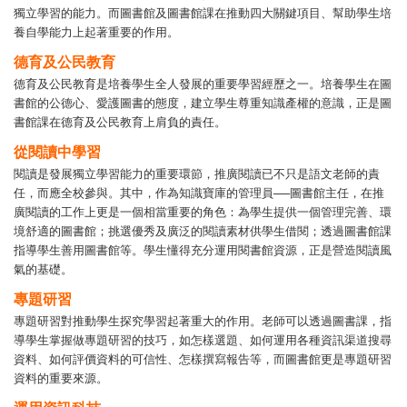
獨立學習的能力。而圖書館及圖書館課在推動四大關鍵項目、幫助學生培
養自學能力上起著重要的作用。
德育及公民教育
德育及公民教育是培養學生全人發展的重要學習經歷之一。培養學生在圖
書館的公德心、愛護圖書的態度，建立學生尊重知識產權的意識，正是圖
書館課在德育及公民教育上肩負的責任。
從閱讀中學習
閱讀是發展獨立學習能力的重要環節，推廣閱讀已不只是語文老師的責
任，而應全校參與。其中，作為知識寶庫的管理員──圖書館主任，在推
廣閱讀的工作上更是一個相當重要的角色：為學生提供一個管理完善、環
境舒適的圖書館；挑選優秀及廣泛的閱讀素材供學生借閱；透過圖書館課
指導學生善用圖書館等。學生懂得充分運用閱書館資源，正是營造閱讀風
氣的基礎。
專題研習
專題研習對推動學生探究學習起著重大的作用。老師可以透過圖書課，指
導學生掌握做專題研習的技巧，如怎樣選題、如何運用各種資訊渠道搜尋
資料、如何評價資料的可信性、怎樣撰寫報告等，而圖書館更是專題研習
資料的重要來源。