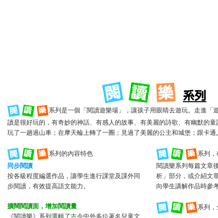
系列是一個「閱讀遊樂場」，讓孩子用眼睛去遊玩。走進「
讀是很好玩的，有奇妙的神話、有感人的故事、有美麗的詩歌、有幽默的童
玩了一趟過山車；在摩天輪上轉了一圈；見過了美麗的公主和城堡；跟卡通
系列，
系列的內容特色
同步閱讀
閱讀樂系列每篇文章
按各級程度編選作品，讓學生進行課堂及課外同
析」部分，或介紹文
步閱讀，有效提高語文能力。
向學生講解作品時參
擴闊閱讀面，增加閱讀量
系列，
《閱讀樂》系列選輯了古今中外多位著名兒童文