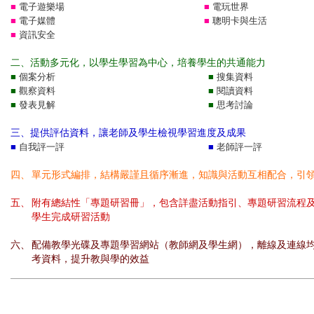
■
電子遊樂場
■
電玩世界
■
電子媒體
■
聰明卡與生活
■
資訊安全
二、活動多元化，以學生學習為中心，培養學生的共通能力
■
個案分析
■
搜集資料
■
觀察資料
■
閱讀資料
■
發表見解
■
思考討論
三、提供評估資料，讓老師及學生檢視學習進度及成果
■
自我評一評
■
老師評一評
四、
單元形式編排，結構嚴謹且循序漸進，知識與活動互相配合，引
五、
附有總結性「專題研習冊」，包含詳盡活動指引、專題研習流程
學生完成研習活動
六、
配備教學光碟及專題學習網站（教師網及學生網），離線及連線
考資料，提升教與學的效益