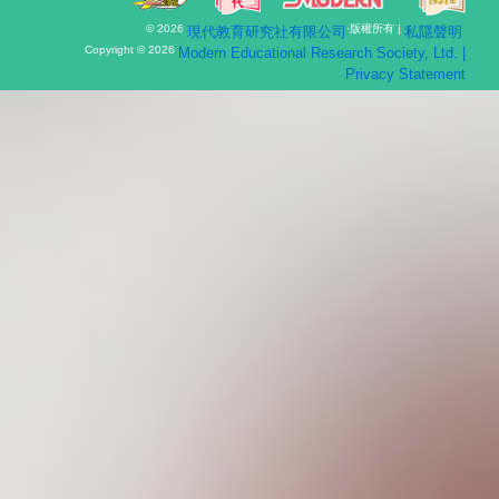
l
© 2026
·版權所有 |
現代教育研究社有限公司
私隱聲明
e
n
Copyright © 2026
Modern Educational Research Society, Ltd. |
a
Privacy Statement
v
i
g
a
t
i
o
n