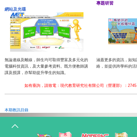
專題研習
網站及光碟
無論連線及離線，師生均可取得豐富及多元化的
涵蓋更多的資訊，如知
電腦科技資訊，及大量參考資料。既方便教師講
絡，並提供跨學科的活
課及授課，亦幫助提升學生的知識。
如有垂詢，請致電：現代教育研究社有限公司（營運部）：2745 1133 
本期教訊目錄
T
o
g
g