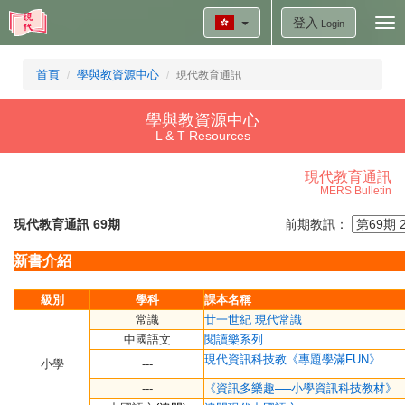
登入
Tog
Login
nav
首頁
學與教資源中心
現代教育通訊
學與教資源中心
L & T Resources
現代教育通訊
MERS Bulletin
現代教育通訊 69期
前期教訊：
新書介
紹
級別
學科
課本名稱
常識
廿一世
紀 現代常識
中國語文
閱讀樂系列
現代資訊科技教《專題學滿FUN》
小學
---
---
《資訊多樂趣──小學資訊科技教材》