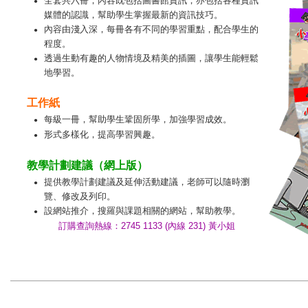
全套共六冊，內容既包括圖書館資訊，亦包括各種資訊
●
媒體的認識，幫助學生掌握最新的資訊技巧。
內容由淺入深，每冊各有不同的學習重點，配合學生的
●
程度。
透過生動有趣的人物情境及精美的插圖，讓學生能輕鬆
●
地學習。
工作紙
每級一冊，幫助學生鞏固所學，加強學習成效。
●
形式多樣化，提高學習興趣。
●
教學計劃建議（網上版）
提供教學計劃建議及延伸活動建議，老師可以隨時瀏
●
覽、修改及列印。
設網站推介，搜羅與課題相關的網站，幫助教學。
●
訂購查詢熱線：2745 1133 (內線 231) 黃小姐