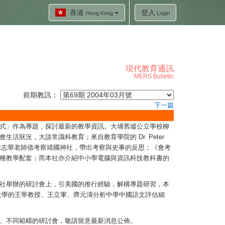
香港
登入
Hong Kong
Login
現代教育通訊
MERS Bulletin
前期教訊：
下一篇
式」作為專題，探討最新的教學資訊。大埔舊墟公立學校柳
況，大談常識科教育；來自教育學院的 Dr. Peter
學陳志華老師借考察靖國神社，帶出考察與史事的反思；《會考
種教學配套；而本社亦介紹中小學電腦與資訊科技教科書的
社舉辦的研討會上，引美國的推行經驗，解構專題研習，本
大學的王寧教授、王立軍、齊元濤分析中學中國語文評估細
、不同範疇的研討會，敬請留意最新消息公佈。