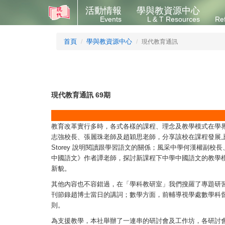
活動情報
學與教資源中心
Events
L & T Resources
Re
首頁
學與教資源中心
現代教育通訊
現代教育通訊 69期
教育改革實行多時，各式各樣的課程、理念及教學模式在學
志強校長、張麗珠老師及趙穎思老師，分享該校在課程發展上的
Storey 說明閱讀跟學習語文的關係；風采中學何漢權
中國語文》作者譚老師，探討新課程下中學中國語文的教學
新貌。
其他內容也不容錯過，在「學科教研室」我們搜羅了專題研
刊節錄趙博士當日的講詞；數學方面，前輔導視學處數學科
則。
為支援教學，本社舉辦了一連串的研討會及工作坊，各研討