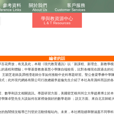
參考資料
關於我們
客戶服務
ference Links
About Us
Customer Services
學與教資源中心
L & T Resources
編者的話
界百花齊放，有見及此，本期《現代教育通訊》以「新課程、新理念、新教學模
過程和體驗；中華基督教會基慧小學陳自端校長，比對各種現在跟過去的社會生活狀
副校長、王穎芝老師及譚栩瀅老師分享如何推動中史科專題研習。聖公會梁季彝中
模式；此外現代網絡有限公司行政總裁李超倫先生介紹了本社為常識科而設的各
習、數學和語文相關資訊。專題研習方面，美國密芝根州州立大學趙勇博士於本
督學陳卓堅先生大談如何在家裡做個好的數學老師 ；語文方面、來自北京師範
會的熱鬧情況報導已刊登於活動情報站內。未來，本社將陸續舉辦涵蓋不同學科