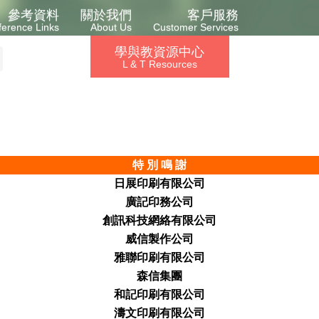
參考資料
關於我們
客戶服務
ference Links
About Us
Customer Services
學與教資源中心
L & T Resources
特
別 鳴 謝
日展印
刷有限公司
廣記印務公
司
創訊科
技網絡有限公司
威信製
作公司
雅聯印
刷有限公司
森信集
團
和記印
刷有限公司
濤文印
刷有限公司