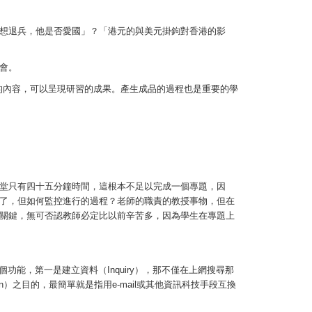
想退兵，他是否愛國」？「港元的與美元掛鉤對香港的影
會。
實的內容，可以呈現研習的成果。產生成品的過程也是重要的學
堂只有四十五分鐘時間，這根本不足以完成一個專題，因
了，但如何監控進行的過程？老師的職責的教授事物，但在
關鍵，無可否認教師必定比以前辛苦多，因為學生在專題上
能，第一是建立資料（Inquiry），那不僅在上網搜尋那
n）之目的，最簡單就是指用e-mail或其他資訊科技手段互換