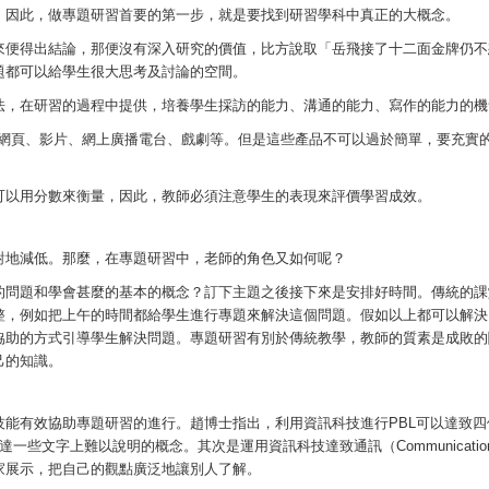
。因此，做專題研習首要的第一步，就是要找到研習學科中真正的大概念。
來便得出結論，那便沒有深入研究的價值，比方說取「岳飛接了十二面金牌仍不
題都可以給學生很大思考及討論的空間。
法，在研習的過程中提供，培養學生採訪的能力、溝通的能力、寫作的能力的機
int、網頁、影片、網上廣播電台、戲劇等。但是這些產品不可以過於簡單，要充
。
可以用分數來衡量，因此，教師必須注意學生的表現來評價學習成效。
對地減低。那麼，在專題研習中，老師的角色又如何呢？
的問題和學會甚麼的基本的概念？訂下主題之後接下來是安排好時間。傳統的課
整，例如把上午的時間都給學生進行專題來解決這個問題。假如以上都可以解決
協助的方式引導學生解決問題。專題研習有別於傳統教學，教師的質素是成敗的
己的知識。
有效協助專題研習的進行。趙博士指出，利用資訊科技進行PBL可以達致四個功
一些文字上難以說明的概念。其次是運用資訊科技達致通訊（Communicatio
家展示，把自己的觀點廣泛地讓別人了解。