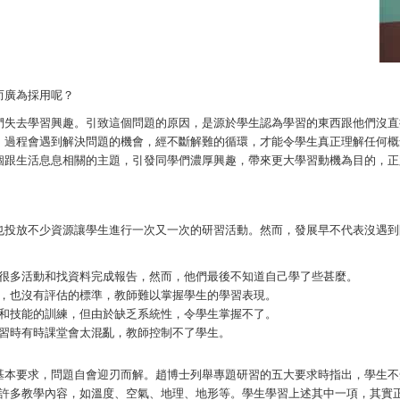
而廣為採用呢？
們失去學習興趣。引致這個問題的原因，是源於學生認為學習的東西跟他們沒直
，過程會遇到解決問題的機會，經不斷解難的循環，才能令學生真正理解任何概
個跟生活息息相關的主題，引發同學們濃厚興趣，帶來更大學習動機為目的，正
也投放不少資源讓學生進行一次又一次的研習活動。然而，發展早不代表沒遇到
很多活動和找資料完成報告，然而，他們最後不知道自己學了些甚麼。
，也沒有評估的標準，教師難以掌握學生的學習表現。
和技能的訓練，但由於缺乏系統性，令學生掌握不了。
習時有時課堂會太混亂，教師控制不了學生。
基本要求，問題自會迎刃而解。趙博士列舉專題研習的五大要求時指出，學生不
涵蓋許多教學內容，如溫度、空氣、地理、地形等。學生學習上述其中一項，其實正在