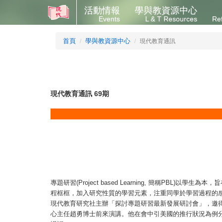
活動情報
學與教資源中心
Events
L & T Resources
Re
首頁
學與教資源中心
現代教育通訊
現代教育通訊 69期
專題研習(Project based Learning, 簡稱PBL)
程框框，加入研究性質的學習元素，注重同學於學習過程的感受
現代教育研究社主辦「探討專題研習最新發展研討會」，邀
心主任趙勇博士前來演講。他在會中引美國的推行狀況為例