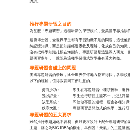
講詞。
推行專題研習之目的
為甚麼「專題研習」這種嶄新的學習模式，受美國學界推崇
趙勇博士說，全世界學生都有學習動機不足的問題，這使他
純記憶知識，而是把知識經過吸收及理解，化成自己的知識
沒有把科學知識扎根在海腦內。專題研習是透過深入研究一
題研習多年，一致認為這種學習模式對學生有莫大裨益。
專題研習會碰上的問題
美國專題研習的發展，比全世界任何地方都來得快，各學校
以下的經驗，值得教育同工們注意的。
勞而少功：
學生在專題研習中埋頭苦幹，進行
難以評量：
學生進行研習主題不一，沒法評量
缺乏系統：
即使做專題的過程，蘊含各種知識
秩序大亂：
專題研習是開放式的教學，進行研
專題研習的五大要求
雖然推行專題如此不容易，但只要在設計上配合專題研習的
主題，稱之為BIG IDEA的概念。舉例說「天氣」的主題