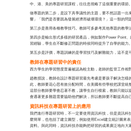
中、港、美的專題研習課程，往往忽視略了這個重要的環節
做專題的第二步，是設下具爭議性的主題，要不然話題一出
響」「我們是否要因為發展經濟而破壞環境？」這一類的問
第三步是善用各種教學技巧。教師可多參考其他專題的教學
第四步是輸出形式多樣的研習產品，例如製作Power Po
習經驗，學生在不斷修正問題的時侯同時提升了自學的能力
第五步是評價，專題訓練的是學習技巧及解難能力，這不是
教師在專題研習中的責任
西方學生的學習態度普遍被認為較主動，老師的監管工作相
趙教授說，教師在設計專題研習最先考慮是要孩子解決怎樣
此，教師要花心思有效分配時間，在美國有些學校把課堂統
這部分教師要學會忍著不教，讓學生自行模索，教師只能以
會遇著更多難題需要協助他們解決，所以教師要不斷提高自
資訊科技在專題研習上的應用
我們進行專題研習時，不一定要使用資訊科技，但是資訊科技能
麼簡單，也包括了建立圖型，例如使用Excel建立統計圖來表達
資料。與此同時，資訊科技亦能夠把研習的成果廣泛地向大