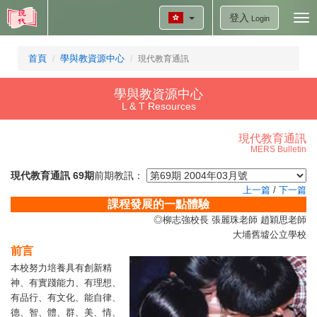
登入
Tog
Login
nav
首頁
學與教資源中心
現代教育通訊
學與教資源中心
L & T Resources
現代教育通訊
MERS Bulletin
現代教育通訊 69期
前期教訊：
上一篇
/
下一篇
課程發展的一點體驗
◎柳志強校長 張麗珠老師 趙穎思老師
大埔舊墟公立學校
前言
本校努力培養具有創新精
神、有實踐能力、有理想、
有品行、有文化、能自律、
德、智、體、群、美、情、