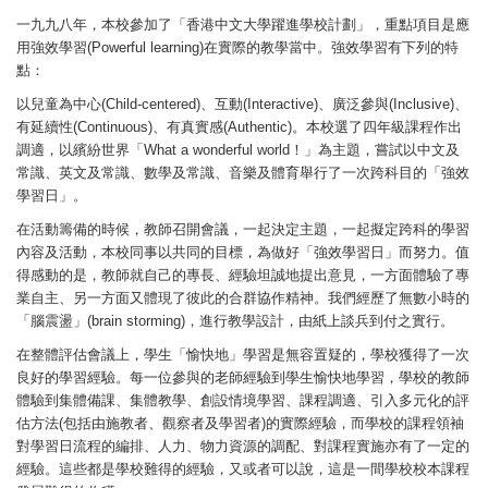
一九九八年，本校參加了「香港中文大學躍進學校計劃」，重點項目是應
用強效學習(Powerful learning)在實際的教學當中。強效學習有下列的特
點：
以兒童為中心(Child-centered)、互動(Interactive)、廣泛參與(Inclusive)、
有延續性(Continuous)、有真實感(Authentic)。本校選了四年級課程作出
調適，以繽紛世界「What a wonderful world！」為主題，嘗試以中文及
常識、英文及常識、數學及常識、音樂及體育舉行了一次跨科目的「強效
學習日」。
在活動籌備的時候，教師召開會議，一起決定主題，一起擬定跨科的學習
內容及活動，本校同事以共同的目標，為做好「強效學習日」而努力。值
得感動的是，教師就自己的專長、經驗坦誠地提出意見，一方面體驗了專
業自主、另一方面又體現了彼此的合群協作精神。我們經歷了無數小時的
「腦震盪」(brain storming)，進行教學設計，由紙上談兵到付之實行。
在整體評估會議上，學生「愉快地」學習是無容置疑的，學校獲得了一次
良好的學習經驗。每一位參與的老師經驗到學生愉快地學習，學校的教師
體驗到集體備課、集體教學、創設情境學習、課程調適、引入多元化的評
估方法(包括由施教者、觀察者及學習者)的實際經驗，而學校的課程領袖
對學習日流程的編排、人力、物力資源的調配、對課程實施亦有了一定的
經驗。這些都是學校難得的經驗，又或者可以說，這是一間學校校本課程