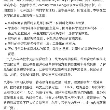
童為中心，從做中學習(Learning from Doing)相信大家還記憶猶新。在一
個主題下，老師設計不同的學習活動，讓學生學習。回首過往，本校在教
與學的層面上確實有不足之處：
●
各科教師在備課時多是單打獨鬥；科與科之間鮮有連繫。
●
學生在不同的科目學習相同的主題時，因為各科學習活動時間不一，
甚至相差數個月，學生建構知識較為零碎，影響學習效能。
●
課程內容，未能與時並進，不能切合學生的實際需要。
●
設計的學習活動多停留在「填」工作紙的框框內。
●
評估只側重於參觀地點的選擇、學生的反應。對學生的學習成效欠缺
反思。
一九九四年本校率先設立課程主任，統管各科的發展，帶動課程和教學法
方面的變革；信任教師在課程改革和學習方面的自主權和專業判斷，了解
最新的發展和變革情況；以多種模式促進教職員的專業發展，例如研習
班、示範、發動試行計劃、提倡同事互相觀課等。
九零年代中期及以後，香港教育面臨政治、社會、經濟的衝擊：香港回
歸、國民教育的重視、兩文三語的定位、「TTRA」成為過去，每間學校
正在尋找校本「TOC」的推行方法、資訊科技教育對我們的衝擊、教師的
專業形象提高、教師學位化、社會人士對教育水平的要求，董建華先生的
政府對教育投下巨大的公帑等等。似乎，我們從內到外，由外向內都蘊釀
著「變」。