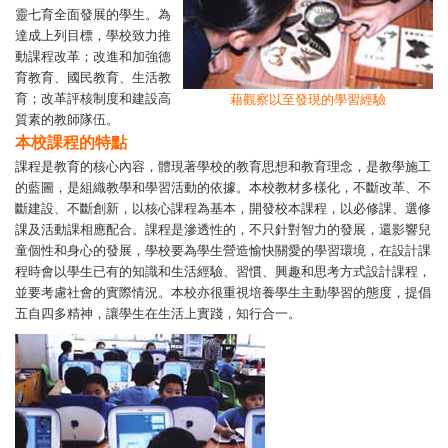
靈七育全面發展的學生。為
達成上列目標，學校致力推
動課程改革；改進和加強德
育教育、國民教育、生活教
育；改革評核制度和建設高
藉觀察以至發現的學習經驗
質素的教師隊伍。
本校課程的特點
課程是教育的核心內容，體現著學校的教育思想和教育理念，是教學施工
的藍圖，是組織教學和學習活動的依據。本校教材多樣化，不斷改革、不
斷建設、不斷創新，以核心課程為基本，開發校本課程，以必修課、選修
課及活動課相應配合。課程是滲透性的，不只針對智力的發展，還影響兒
童個性和身心的發展，學校要為學生營造愉快關愛的學習環境，在設計課
程時會以學生已有的知識和生活經驗、習慣、興趣和思考方式設計課程，
並要考慮社會的實際情況。本校亦很重視培養學生主動學習的態度，提倡
五自四多精神，讓學生在生活上實踐，知行合一。