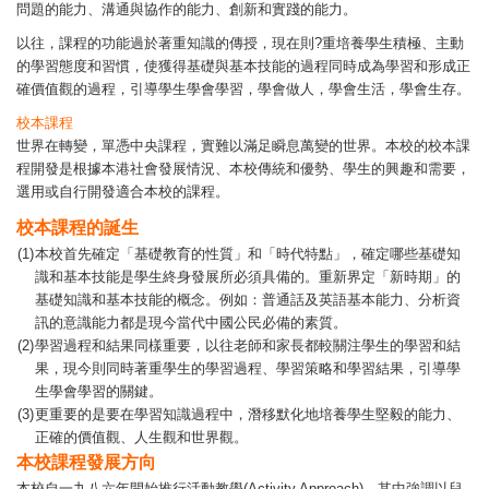
問題的能力、溝通與協作的能力、創新和實踐的能力。
以往，課程的功能過於著重知識的傳授，現在則?重培養學生積極、主動
的學習態度和習慣，使獲得基礎與基本技能的過程同時成為學習和形成正
確價值觀的過程，引導學生學會學習，學會做人，學會生活，學會生存。
校本課程
世界在轉變，單憑中央課程，實難以滿足瞬息萬變的世界。本校的校本課
程開發是根據本港社會發展情況、本校傳統和優勢、學生的興趣和需要，
選用或自行開發適合本校的課程。
校本課程的誕生
(1)
本校首先確定「基礎教育的性質」和「時代特點」，確定哪些基礎知
識和基本技能是學生終身發展所必須具備的。重新界定「新時期」的
基礎知識和基本技能的概念。例如：普通話及英語基本能力、分析資
訊的意識能力都是現今當代中國公民必備的素質。
(2)
學習過程和結果同樣重要，以往老師和家長都較關注學生的學習和結
果，現今則同時著重學生的學習過程、學習策略和學習結果，引導學
生學會學習的關鍵。
(3)
更重要的是要在學習知識過程中，潛移默化地培養學生堅毅的能力、
正確的價值觀、人生觀和世界觀。
本校課程發展方向
本校自一九八六年開始推行活動教學(Activity Approach)。其中強調以兒