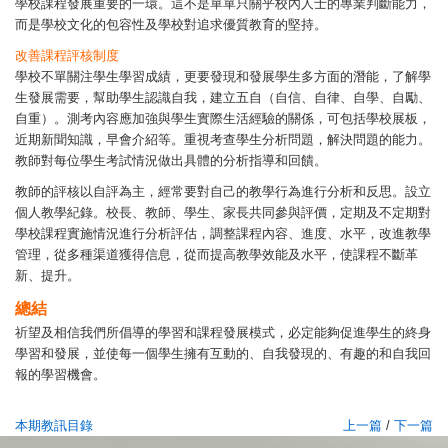
學校課程發展重要的一環。這不是單單只關乎校內人士的專業判斷能力，
而是學校文化的包容性及學校對追求優質教育的堅持。
改善課程評核制度
學校不單關注學生學習成績，更要發現和發展學生多方面的潛能，了解學
生發展需要，幫助學生認識自我，建立五自（自信、自律、自學、自勵、
自重）。測考內容應加強與學生實際生活經驗的關係，可包括學校展板，
近期新聞知識，早會介紹等。重視考查學生分析問題，解決問題的能力。
教師對每位學生考試情況做出具體的分析指導和回饋。
教師的評核以自評為主，經常要對自己的教學行為進行分析和反思。設立
個人教學紀錄。校長、教師、學生、家長共同參與評價，定期及不定期對
學校課程實施情況進行分析評估，調整課程內容、進度、水平，改進教學
管理，從多種渠道獲得信息，從而提高教學效能及水平，使課程不斷革
新、提升。
總結
祈望及相信我們所倡導的學習和課程發展模式，必定能夠促進學生的終身
學習和發展，並使每一個學生擁有互動的、自我發現的、有趣的和自我回
報的學習機會。
本期教訊目錄
上一篇
/
下一篇