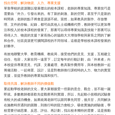
找出空間，解決物資、人力、專業支援
單靠學校的資源難以發展傑出的校本課程，老師的專業知識、專業技巧是
需要由「外力」引發出來的。有了新的刺激、新的空間，甚至乎只是新的
時間表，老師的點子將會是源源不絕。當然，如果教具的製作、存放整
理、文件的存輸、紀錄，都可由其他人士或機構代勞，教師便可以更加專
注和投入於校本課程的發展了。那裏可以尋得專業知識及技能？那裏可以
尋得人力、物資的支援？家長熱心的協助大大增強學校與家長之間的了解
和合作。社區資源更可擴闊課程的不同領域，這都是學校校本課程發展的
好夥伴。
有效地聯繫大學、教育機構、教統局，接受他們的意見、支援，互相建立
信任、包容，大家在同一遠景下，訂定每年的行動計劃，由「外來者」向
本校提供專業意見、代課、文書處理、教具製作費用等，與本校教師一起
籌備活動，一起佈置、設計，這是對教師推行課程時的人力、物力的實質
支援，並提升教師的專業知識和技巧。
取得共識，解決教師不同的價值觀
要起動學校老師的文化，要大家都接受一些新的意念、觀念，並不能一蹴
即就。多數教師都喜歡先從觀察再到實踐，所以，先起動小規模的試驗會
有較大的成功機會。如果統籌老師可以跟同事先同苦，後共甘，共同解決
在施教時所遇到的困難，則推行時的阻力會較少。吸收實施的經驗後，學
校需要仔細思量、反思、評估、再計劃，找出校本獨特的需要，這是推動