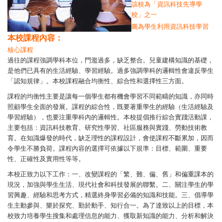
該校為「資訊科技先導學
校」之一
圖為學生利用資訊科技學習
本校課程內容：
核心課程
過往的課程強調學科本位，門濫過多，缺乏整合。兒童建構知識的基礎，
是他們已具有的生活經驗、學習經驗。過多強調學科的邏輯性會違反學生
「認知規律」。本校課程融合均衡性、綜合性和選擇性三方面。
課程的均衡性主要是讓每一個學生都有機會學習不同範疇的知識，亦同時
照顧學生全面的發展。課程的綜合性，既要著重學生的經驗（生活經驗及
學習經驗），也要注重學科內的邏輯性。本校提倡推行綜合實踐活動課，
主要包括：資訊科技教育、研究性學習、社區服務與實踐、勞動技術教
育。在知識爆發的時代，缺乏理性的課程設計，會使課程不斷累加，因而
令學生不勝負荷。課程內容的選擇可依據以下規準：目標、範圍、重要
性、正確性及實用性等等。
本校正致力以下工作：一、改變課程的「繁、難、偏、舊」和偏重課本的
現況，加強與學生生活、現代社會和科技發展的聯繫。二、關注學生的學
習興趣、經驗和思考方式，精選終身學習必備的知識和技能。三、倡導學
生主動參與、樂於探究、勤於動手、知行合一。為了達致以上的目標，本
校致力培養學生搜集和處理信息的能力、獲取新知識的能力、分析和解決