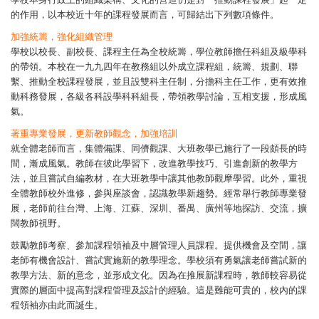
的作用，以本校近十年的課程發展而言，可歸結出下列數項條件。
加強統籌，強化組織管理
學校以校長、副校長、課程主任為全校統籌，學位教師擔任科組及級學科
的帶領。本校在一九九四年在教務組以外成立課程組，統籌、規劃、聯
繫、推動全校課程發展，並且設雙科主任制，分擔科主任工作，更有效推
動科務發展，各級各科設學科科組長，帶領教學討論，互相支援，形成風
氣。
著重專業發展，更新教師觀念，加強培訓
就全體老師而言，集體備課、同儕觀課、大班教學已施行了一段頗長的時
間，漸成風氣。教師在彼此學習下，改進教學技巧、引進創新的教學方
法，並且嘗試自編教材，在大班教學中讓其他教師觀摩學習。此外，重視
全體教師校外進修，參與座談會，認識教學新趨勢。經常舉行教師專業發
展，老師前往台灣、上海、江蘇、深圳、番禺、廣州等地探訪、交流，擴
闊教師視野。
鼓勵教師考察、參加課程領袖及中層管理人員課程。提供機會及空間，讓
老師有機會設計、嘗試實施新的教學理念。學校須有勇氣讓老師嘗試新的
教學方法、新的意念，並形成文化。因為在推展新課程時，教師較容易從
實際的層面中提高對課程管理及設計的經驗。這是難能可貴的，校內的課
程領袖亦由此而誕生。