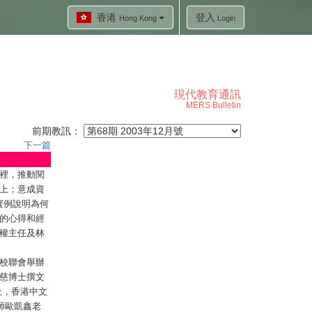
香港
登入
Hong Kong
Login
現代教育通訊
MERS Bulletin
前期教訊：
下一篇
裡，推動閱
上；意成資
實例說明為何
的心得和經
權主任及林
校聯會舉辦
慈博士撰文
上，香港中文
師歐凱鑫老