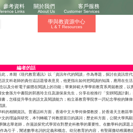
參考資料
關於我們
客戶服務
ference Links
About Us
Customer Services
學與教資源中心
L & T Resources
編者的話
及此，本期《現代教育通訊》以「資訊年代的閱讀」作為專題，探討在資訊世代
是語文科老師的責任這話題發表意見，他更指出如何把閱讀的知識，應用在生活
理念以及分析電子媒體在閱讀上的功能；華東師範大學學前教育系周兢教授，以
婦女會孫方中書院的郭惠玲主任及謝保泉先生，分享在校推行「安靜閱讀計劃」
圖書，怎樣提升學生的語文及閱讀能力；柏立基教育學院李一諤紀念學校的陳偉
閱讀。
學科的相關資訊。普通話科方面，香港中文大學何偉傑教授，於香港天主教區學
中文的理論與研究，本刊轉載了何教授當日的講詞；歷史科方面，公開大學馬顯
中學陳志華老師，亦漫談探究式學習在對歷史科教學的重要性。在數學科的課題
數作為引子，闡述數學名詞的定義和概念。幼兒教育的內容，有聖羅撒幼稚園教