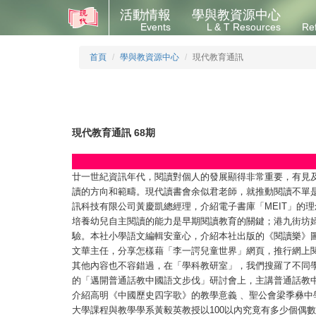
活動情報
學與教資源中心
Events
L & T Resources
Re
首頁
學與教資源中心
現代教育通訊
現代教育通訊 68期
廿一世紀資訊年代，閱讀對個人的發展顯得非常重要，有見
讀的方向和範疇。現代讀書會余似君老師，就推動閱讀不單
訊科技有限公司黃慶凱總經理，介紹電子書庫「MEIT」的
培養幼兒自主閱讀的能力是早期閱讀教育的關鍵；港九街坊
驗。本社小學語文編輯安童心，介紹本社出版的《閱讀樂》
文華主任，分享怎樣藉「李一諤兒童世界」網頁，推行網上
其他內容也不容錯過，在「學科教研室」，我們搜羅了不同
的「邁開普通話教中國語文步伐」研討會上，主講普通話教
介紹高明《中國歷史四字歌》的教學意義 、聖公會梁季彝
大學課程與教學學系黃毅英教授以100以內究竟有多少個偶