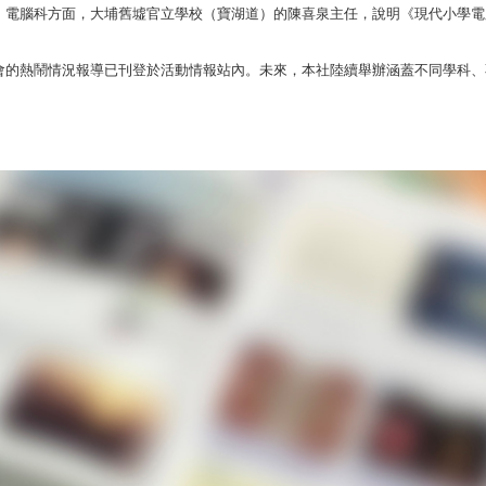
，電腦科方面，大埔舊墟官立學校（寶湖道）的陳喜泉主任，說明《現代小學電
會的熱鬧情況報導已刊登於活動情報站內。未來，本社陸續舉辦涵蓋不同學科、