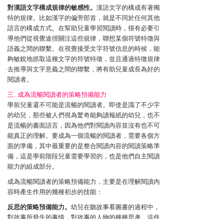
對漢語文字構成規律的敏感性。
漢語文字的構成有著獨
特的規律。比如漢字的偏旁部首，就是不同於任何其他
語言的構成方式。在幫助兒童學習閱讀時，很有必要引
導他們從視覺途徑關注這些規律，聯想某個符號特徵與
語義之間的聯繫。在視覺接受文字符號信息的時候，能
夠敏銳地抓取這種文字的符號特徵，並且通過特徵規律
去推導與文字意義之間的聯繫，將有助兒童成長為好的
閱讀者。
三. 成為流暢閱讀者的策略預備能力
學前兒童還不可能是流暢的閱讀者。即使是識了不少字
的幼兒，那些被人們視為驚奇能夠讀報紙的幼兒，也不
是流暢的書面語言，因為他們對閱讀內容並沒有也不可
能真正的理解。要成為一個流暢的閱讀者，需要各個方
面的準備，其中最重要的是整合閱讀內容的閱讀策略準
備，這是學前階段兒童需要學習的，也是他們自主閱讀
能力的組成部分。
成為流暢閱讀者的策略預備能力，主要是在理解閱讀內
容時產生作用的幾種初步的技能：
反思的策略預備能力。
幼兒在聽故事看圖書的過程中，
對故事所發生的事情，對故事的人物的種種思考。這件