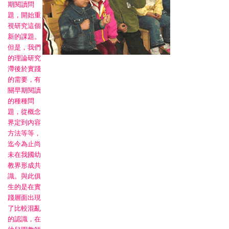
期閱讀問
題，開始重
視研究這個
新的課題。
但是，我們
的理論研究
滯後於實踐
的需要，有
關早期閱讀
的種種問
題，從概念
界定到內容
方法等等，
迄今為止尚
未在我國幼
教界形成共
識。與此俱
生的是在實
踐層面出現
了比較混亂
的認識，在