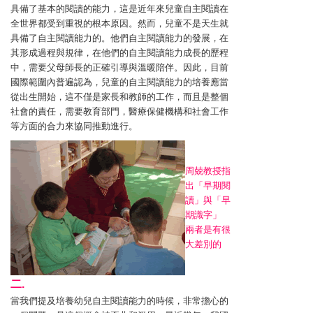
具備了基本的閱讀的能力，這是近年來兒童自主閱讀在
全世界都受到重視的根本原因。然而，兒童不是天生就
具備了自主閱讀能力的。他們自主閱讀能力的發展，在
其形成過程與規律，在他們的自主閱讀能力成長的歷程
中，需要父母師長的正確引導與溫暖陪伴。因此，目前
國際範圍內普遍認為，兒童的自主閱讀能力的培養應當
從出生開始，這不僅是家長和教師的工作，而且是整個
社會的責任，需要教育部門，醫療保健機構和社會工作
等方面的合力來協同推動進行。
周兢教授指
出「早期閱
讀」與「早
期識字」
兩者是有很
大差別的
二.
當我們提及培養幼兒自主閱讀能力的時候，非常擔心的