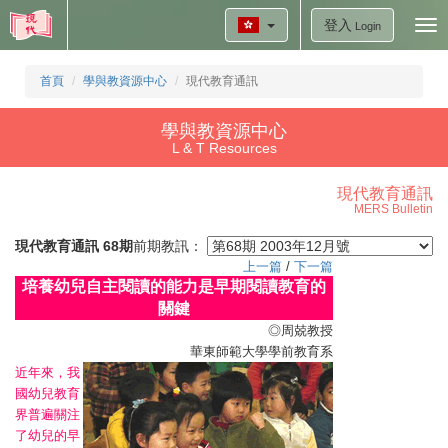
登入
Tog
Login
nav
首頁
學與教資源中心
現代教育通訊
學與教資源中心
L & T Resources
現代教育通訊
MERS Bulletin
現代教育通訊 68期
前期教訊：
上一篇
/
下一篇
培養幼兒自主閱讀的能力是早期閱讀教育的
關鍵
◎周兢教授
華東師範大學學前教育系
近年來，我
國幼兒教育
界普遍關注
了幼兒的早