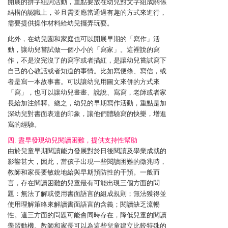
開展的拼字組詞活動，重點要放在幼兒對文字組成關係
結構的認識上，並且需要應當通過有趣的方式來進行，
需要提供操作材料給幼兒擺弄玩耍。
此外，在幼兒園和家庭也可以開展早期的「寫作」活
動，讓幼兒嘗試做一個小小的「寫家」。這裡說的寫
作，不是沒完沒了的寫字或者描紅，是讓幼兒嘗試寫下
自己的心教話或者知道的事情。比如寫便條、寫信，或
者是寫一本故事書。可以讓幼兒用圖文來併的方式來
「寫」，也可以讓幼兒畫畫、說說、寫寫，老師或者家
長給加注解釋。總之，幼兒的早期寫作活動，重點是加
深幼兒對書面表達的印象，讓他們體驗寫的快樂，增進
寫的經驗。
四. 盡早發現幼兒閱讀困難，提供支持性幫助
由於兒童早期閱讀能力發展對於日後閱讀及學業成就的
影響甚大，因此，當孩子出現一些閱讀困難的徵兆時，
教師和家長要敏銳地給與早期預防性的干預。一般而
言，存在閱讀困難的兒童最有可能出現三個方面的問
題：無法了解或使用書面語言的組成規則；無法獲得並
使用理解策略來解讀書面語言的含義；閱讀缺乏流暢
性。這三方面的問題可能會同時存在，降低兒童的閱讀
學習動機。教師和家長可以為這些兒童建立比較特殊的