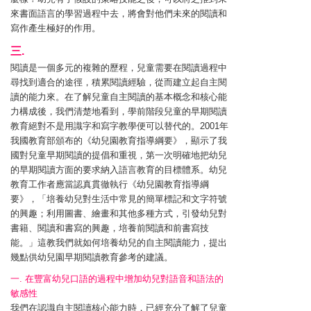
來書面語言的學習過程中去，將會對他們未來的閱讀和
寫作產生極好的作用。
三.
閱讀是一個多元的複雜的歷程，兒童需要在閱讀過程中
尋找到適合的途徑，積累閱讀經驗，從而建立起自主閱
讀的能力來。在了解兒童自主閱讀的基本概念和核心能
力構成後，我們清楚地看到，學前階段兒童的早期閱讀
教育絕對不是用識字和寫字教學便可以替代的。2001年
我國教育部頒布的《幼兒園教育指導綱要》，顯示了我
國對兒童早期閱讀的提倡和重視，第一次明確地把幼兒
的早期閱讀方面的要求納入語言教育的目標體系。幼兒
教育工作者應當認真貫徹執行《幼兒園教育指導綱
要》，「培養幼兒對生活中常見的簡單標記和文字符號
的興趣；利用圖書、繪畫和其他多種方式，引發幼兒對
書籍、閱讀和書寫的興趣，培養前閱讀和前書寫技
能。」這教我們就如何培養幼兒的自主閱讀能力，提出
幾點供幼兒園早期閱讀教育參考的建議。
一. 在豐富幼兒口語的過程中增加幼兒對語音和語法的
敏感性
我們在認識自主閱讀核心能力時，已經充分了解了兒童