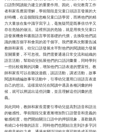
口語對閱讀能力建立的重要作用。因此，幼兒教育工作
者和家長應當理解，學前階段是兒童口頭語言發展的大
好時機，在這個階段忽略兒童口語學習，而將他們的精
力大量放在集中識字寫字上，毫無疑問是既事倍功半又
存在危險的做法。這裡所說的危險，就是用喪失兒童口
語發展機會和書面語言學習基礎的代價，去換取他們認
識的幾百個字和會寫的若干個字。我們要再次鄭重告誡
教師和家長，幼兒口語發展水平對他們的閱讀能力發展
至關重要，不可忽視。我們需要通過日常交流和組織的
語言活動，幫助幼兒拓展他們的口語詞彙量，同時學到
一些比較複雜的詞彙，增加他們口語表達的豐富性。教
師和家長可以在聽說遊戲，談話活動，講述活動，故事
閱讀和續編故事等活動中，引導幼兒運用口頭語言表達
自己的想法。這樣當幼兒在閱讀中遇及各種詞彙的時
候，就可以辨認出這些詞彙，並且理解這些詞彙的意
義。
與此同時，教師和家長需要引導幼兒提高對語音和語法
的敏感性。學前階段兒童逐漸增加對口語聲音和意義的
敏感程度，他們開始關注口語中的押韻現象，喜歡聽具
有繞口令特徵的語言，同時他們也開始注意到許多字詞
的發音相似之處，通過改變語詞的次序可能造成不同的