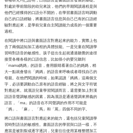
各種研究均已證明，口頭語言是書面語言發展的基礎。
對處於學前階段的幼兒來說，他們的早期閱讀過程是與
他們已經獲得的口語分不開的，在學習書面語言時調動
自己的口語經驗，將書面語言信息與自己已有的口語經
驗對應起來，是學前兒童自主閱讀能力成長的一個重要
過程。
在閱讀中將口語與書面語言對應起來的能力，實際上包
含了兩個認知加工過程的具體技能。一是兒童在閱讀學
習時對語音的敏感性。孩子從出生起就通過聽覺的途徑
接受各種各樣的口語信息，比如很小的嬰兒聽到
「mama媽媽」的語音，會用眼睛看著自己的媽媽，稍
大一點就會發出「媽媽」的語音來呼喚或者尋找自己的
母親。在他們閱讀的時候，如果認讀「媽媽」這兩個文
字，必須要調動自己原有的語音經驗，將之與文字符號
對應起來。就漢語兒童學習閱讀而言，還需要加上對漢
語語音聲調敏感的因素，因為漢語是通過聲調來辨義的
語言，「ma」的語音在不同聲調的作用不可能是
「媽」、「麻」、「馬」和「罵」四個不同的字。
將口語與書面語言對應起來的能力，還包括兒童閱讀學
習時對語法的敏感性。書面語言的學習與口語一樣，不
應當是被割裂成逐字逐詞，兒童往往使用某種整體加工