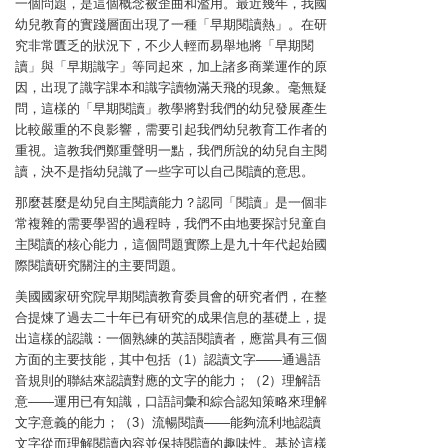
一個問題，是這個概念被歪曲和濫用。最近幾年，我國
幼兒教育的實踐層面出現了一種「早期閱讀熱」。在研
究非常匱乏的狀況下，不少人輕而易舉地將「早期閱
讀」與「早期識字」等同起來，加上諸多商業運作的原
因，出現了識字課本和識字讀物滿天飛的現象。毫無疑
問，這樣的「早期閱讀」教學將對我們的幼兒發展產生
比較嚴重的不良影響，需要引起我們幼兒教育工作者的
重視。這教我們鄭重聲明一點，我們所說的幼兒自主閱
讀，決不是指幼兒識了一些字可以自己閱讀的意思。
那麼甚麼是幼兒自主閱讀能力？認同「閱讀」是一個非
常複雜的需要學習的過程時，我們不由地要探討兒童自
主閱讀的核心能力，這個問題實際上是九十年代起始國
際閱讀研究關注的主要問題。
美國國家研究院早期閱讀教育委員會的研究者們，在整
合提煉了過去二十年已有研究的成果信息的基礎上，提
出這樣的認識：一個熟練的英語閱讀者，應當具有三個
方面的主要技能，其中包括（1）認讀文字——通過語
音規則的聯結來認讀對應的文字的能力；（2）理解語
意——運用已有知識，口語詞彙和綜合認知策略來理解
文字意義的能力；（3）流暢閱讀——能夠流利地認讀
文字從而理解閱讀內容並保持閱讀的趣味性。基於這樣