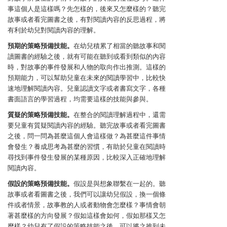
事這個人是這樣嗎？先怎樣的，後來又怎麼樣的？聽完
故事或者看完圖書之後，有對閱讀內容的反思過程，將
有利於幼兒對閱讀內容的理解。
預期的策略預備技能。
在幼兒積累了相當的聽故事和閱
讀圖書的經驗之後，就有可能在聽到或看到類似的內容
時，對故事的事件發展和人物的取向作出推測。這樣的
預期能力，可以幫助兒童在未來的閱讀學習中，比較快
速地理解閱讀內容。兒童認讀文字或者書寫文字，各種
書面語言的學習過程，均需要這樣的技能與參與。
質疑的策略預備技能。
在整合的閱讀理解過程中，還需
要兒童有質疑閱讀內容的經驗。聽完故事或者看完圖書
之後，問一問為甚麼這個人會這樣做？為甚麼這件事情
會發生？養成思考為甚麼的習慣，有助於兒童在閱讀時
尋找到事件發生發展的某種原因，比較深入正確地理解
閱讀內容。
假設的策略預備技能。
假設是與想象聯繫在一起的。聽
故事或者看圖書之後，我們可以讓幼兒假設，換一個條
件或者情景，故事教的人或者動物會怎麼樣？事情會朝
著甚麼樣的方向發展？假如這樣會如何，假如那樣又怎
麼樣？幼兒有了假設的策略技能之後，可以將之推到未