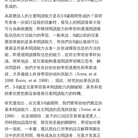
形成的。
為甚麼說人的主要閱讀能力是在3-8歲期間形成的？當研
究者進一步探討這樣的現象時，發現人的閱讀發展大致
可分為兩個層面，即獲得閱讀能力的學習和通過閱讀獲
取信息的方法能力的學習。一般來說，8歲以前的兒童
應當掌握的是基本閱讀能力，而他們在8歲以後就可以
通過這些基本閱讀能力去進一步形成獲取信息的方法技
能，即通過閱讀獲取信息的能力，從而去學習各學科知
識。簡單地說，當兒童能夠通過閱讀學習獨立思考、解
決問題時，他們才有良好的在校學習適應性與學業成
就，才具備個人終身學習的傾向與能力（Snow, et al.
1998; Burns, et al. 1998）。因此，研究的結果告訴我
們，3-8歲是兒童學習基本閱讀能力的關鍵期，家長和老
師要切實把握這個發展兒童閱讀能力的時機。
研究還指出，在兒童3-8歲期間，我們要幫助他們奠定的
基本閱讀能力，是自主閱讀的意識與技能（Snow, et al.
1998）。在這個階段，孩子的口頭語言發展速度驚人，
同時開始認識符號、聲音與意義的關聯性，學習如何看
待一張紙、一本書，嘗試用自己所學的語言解釋周圍生
活中的所見所聞。唯有成為自主閱讀者，兒童才算真正