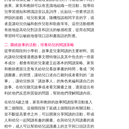
效果。家長和教師可以有意識地組織一些活動，指導幼
兒學習感知和辨識語音以及詞序，比如玩一些要求語言
押韻的遊戲，唸兒歌童謠，隨機指認相同字音的字，或
者是讓幼兒仿編和創作兒歌和歌曲等等。這些活動都將
有效地提高幼兒對語音和語法的敏感程度，從而在閱讀
學習時可以敏銳地發現口語和書面語的對應。
二. 圍繞故事的活動，培養幼兒的閱讀策略
從學前階段到小學初，故事是兒童閱讀的主要材料。因
此讓幼兒慢慢適應故事文體特徵以及其中包含的一些基
本成分，都會有助於兒童建立起基本的閱讀策略。家長
和教師應當注意每天給幼兒看故事書的時間，養成「閱
讀圖書」的習慣，讓幼兒口述自己聽到或者看到的「故
事」，讓幼兒扮演「講故事人」的角色來編和講自己的
故事。在幼兒聽完故事或者看完圖書之後，適當提出有
利於他們反思和質疑的問題，幫助他們理解閱讀內容。
在幼兒4歲之後，家長和教師的故事閱讀指導活動進入
第二個階段。這個階段除了延續上個階段的有關活動，
並不斷提高要求之外，可以開展分享閱讀的活動，即成
人和幼兒一起閱讀有趣的圖書。在與幼兒共同讀書的過
程中，成人可以幫助幼兒認識書上的文字與口頭語言的