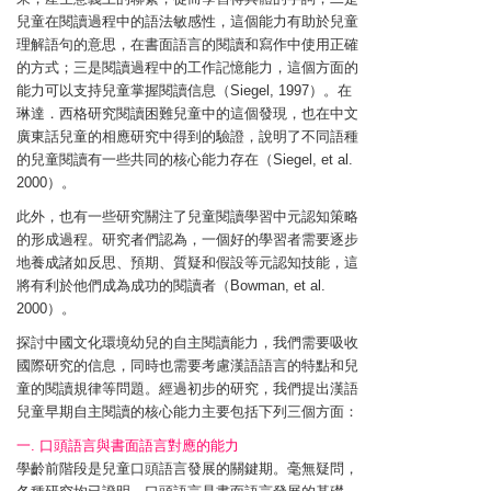
兒童在閱讀過程中的語法敏感性，這個能力有助於兒童
理解語句的意思，在書面語言的閱讀和寫作中使用正確
的方式；三是閱讀過程中的工作記憶能力，這個方面的
能力可以支持兒童掌握閱讀信息（Siegel, 1997）。在
琳達．西格研究閱讀困難兒童中的這個發現，也在中文
廣東話兒童的相應研究中得到的驗證，說明了不同語種
的兒童閱讀有一些共同的核心能力存在（Siegel, et al.
2000）。
此外，也有一些研究關注了兒童閱讀學習中元認知策略
的形成過程。研究者們認為，一個好的學習者需要逐步
地養成諸如反思、預期、質疑和假設等元認知技能，這
將有利於他們成為成功的閱讀者（Bowman, et al.
2000）。
探討中國文化環境幼兒的自主閱讀能力，我們需要吸收
國際研究的信息，同時也需要考慮漢語語言的特點和兒
童的閱讀規律等問題。經過初步的研究，我們提出漢語
兒童早期自主閱讀的核心能力主要包括下列三個方面：
一. 口頭語言與書面語言對應的能力
學齡前階段是兒童口頭語言發展的關鍵期。毫無疑問，