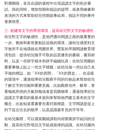
對應關係，並且在讀的過程中出現認讀文字的初步嘗
試。與此同時，增加預期和假設的提問，或者用繪畫和
表演的方式來幫助幼兒預期故事結局，假設不同的事件
發展情景。
三. 創建有文字的學習環境，提高幼兒對文字的敏感性
幼兒對文字的敏感性，是他們通向閱讀之路的最重要的
一步。教師和家長要創設這樣的環境，讓幼兒感受到文
字無所不在地環繞在周圍世界。豐富的早期閱讀教育環
境包括：提供幼兒隨手可取的品質優良的書籍，書寫材
料，以及一些拼字積木和拼字磁鐵玩具；在幼兒周圍的
重要事物上貼上一些文字標籤；給幼兒做一些以自己名
字做的標誌，如「XX的房間」「XX的寶盒」。在這樣
的環境中，通過指導幼兒觀察不同的印刷品來幫助幼兒
了解文字的功能和重要意義，比如觀察信件、帳單，查
看報紙所得的天氣預報或者是寫購物單；通過指導幼兒
認識文字書寫的最基本規則來幫助他們建立基本的文字
概念，比如知道看書要先看封面標題、文字閱讀是從上
到下從左往右的順序，以及認識最常見的字等等。
在幼兒園裡，可以適當圍繞課程內容開展拼字組詞的活
動，提高幼兒對母語文字組成規律的認識。在幼兒園內