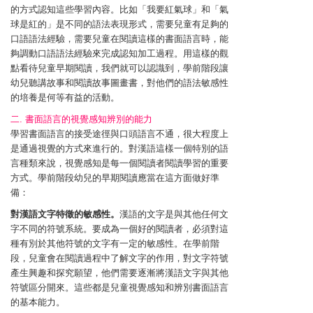
的方式認知這些學習內容。比如「我要紅氣球」和「氣
球是紅的」是不同的語法表現形式，需要兒童有足夠的
口語語法經驗，需要兒童在閱讀這樣的書面語言時，能
夠調動口語語法經驗來完成認知加工過程。用這樣的觀
點看待兒童早期閱讀，我們就可以認識到，學前階段讓
幼兒聽講故事和閱讀故事圖畫書，對他們的語法敏感性
的培養是何等有益的活動。
二. 書面語言的視覺感知辨別的能力
學習書面語言的接受途徑與口頭語言不通，很大程度上
是通過視覺的方式來進行的。對漢語這樣一個特別的語
言種類來說，視覺感知是每一個閱讀者閱讀學習的重要
方式。學前階段幼兒的早期閱讀應當在這方面做好準
備：
對漢語文字特徵的敏感性。
漢語的文字是與其他任何文
字不同的符號系統。要成為一個好的閱讀者，必須對這
種有別於其他符號的文字有一定的敏感性。在學前階
段，兒童會在閱讀過程中了解文字的作用，對文字符號
產生興趣和探究願望，他們需要逐漸將漢語文字與其他
符號區分開來。這些都是兒童視覺感知和辨別書面語言
的基本能力。