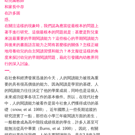
幼兒園教師
和家長中存
在許多困
惑。
在關注這樣的現象時，我們認為應當從最根本的問題上
著手進行研究。這個最根本的問題就是：甚麼是對兒童
來說最重要的早期閱讀能力？這些核心的早期閱讀能力
與後來的書面語言能力之間有甚麼樣的關係？怎樣正確
地培養幼兒的自主閱讀習慣和能力？本文擬從這樣的角
度來探討幼兒的早期閱讀問題，藉此引發國內幼教界同
行的深入討論。
一.
在社會和經濟發展迅速的今天，人的閱讀能力被視為重
要的具有很高價值的能力。因為閱讀是學習的基礎。人
的閱讀能力往往決定了他的學業成就，同時也是這個人
未來成功從事各項工作的基本條件。所以，在現代社會
中，人的閱讀能力被看作是當今社會人們獲得成功的基
礎（snow, et al. 1988）。近年國際上一些長期追蹤的
研究證實了一點，那些在小學三年級閱讀方面的差生，
一般都會成為高中階段成績很差的學生，許多人甚至可
能無法從高中畢業（Burns, et al. 1998）。因此，有關
研究結果告訴我們，人的主要閱讀能力，是在3-8歲之間