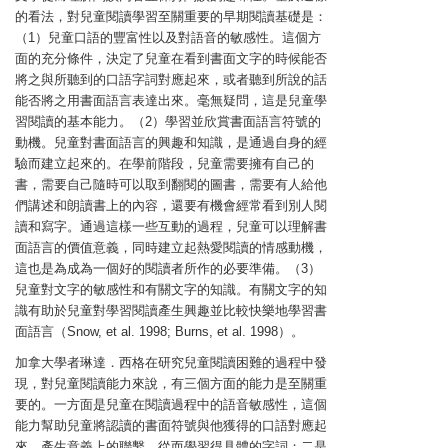
的看法，對兒童閱讀學習至關重要的早期閱讀基礎是：
（1）兒童口語的豐富性以及對語音的敏感性。這個方
面的充分條件，決定了兒童在看到書面文字的時候能否
將之與所聽到的口語字詞對應起來，或者聽到所說的話
能否將之用書面語言表達出來。毫無疑問，這是兒童學
習閱讀的基本能力。（2）學習並欣賞書面語言符號的
動機。兒童對書面語言的興趣和知識，是通過自身的經
驗而建立起來的。在學前階段，兒童需要擁有自己的
書，需要自己隨時可以取到翻閱的圖書，需要有人給他
們講述和朗讀書上的內容，還要有機會經常看到別人閱
讀和寫字。通過這樣一些互動的過程，兒童可以理解書
面語言的價值意義，同時建立起熱愛閱讀的情感動機，
這也是為成為一個好的閱讀者所作的必要準備。（3）
兒童對文字的敏感性和有關文字的知識。有關文字的知
識有助於兒童對學習閱讀產生興趣並比較快樂地學習書
面語言（Snow, et al. 1998; Burns, et al. 1998）。
加拿大學者琳達．西格在研究兒童閱讀困難的過程中發
現，對兒童閱讀能力來說，有三個方面的能力是至關重
要的。一方面是兒童在閱讀過程中的語音敏感性，這個
能力幫助兒童將認讀的書面符號與他獲得的口語對應起
來，產生意義上的聯繫，從而學習得具體的字詞；二是