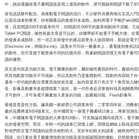
中，經由電腦或電子書閱讀器及用上適當的軟件，便可開啟和閱讀下載了的
首先談談硬件配合。為推動電子閱讀的流行，不少硬件供應商推出五花八門
以迎合讀者的要求。但有關產品的發展仍未成熟，如利用電子手帳(Palm)閱
便，且若閱讀100字的篇章尚可，但閱讀10,000字的篇章就顯得不流暢。又
Tablet PC閱讀，雖然長篇文章是可以的，但攜帶卻不如電子手帳方便。在
的發展未成熟時，另一項正在研發中的產品卻更令人值得期待，那就是電子
(Electronic ink，簡稱水e-ink)。該墨水可印在一般書本上，通電後則會依
的顏色，也可直接下載更換不同的訊號內容，既兼顧閱讀習慣又有電子書可
讀的優勢。
其次是內容及功能方面。電子圖書的創作，屬於磁性書寫的時代，書籍內容
而其他配套功能亦不可或缺，所以其創作乃是集體創作。因創作內容除了作
還有一些功能的配合需要其他技術支援，如內容是否只有文字？會否加入繪
音、影像及動畫等多媒體檔案？故此，新一代作者必須掌握科技及相關應用
才可創作，才可為電子圖書加入更多的功能，如書籤功能、Flash影像等。
最後是普及性方面。據美國一家經營公司調查表明，二零零四年前，消費者
書的花費將達到54億美元。在中國西安一個電子圖書研討會上，專家預測在
年，中國擁有電子閱讀器的人將達到3億
iv
。可見無論在國內或西方，電子圖
在的發展空間。而且，年輕一代的讀者已習慣上網，習慣從網絡上取得及閱
對他們而言電子閱讀的認受亦相對的大。至於年紀較大的讀者，雖然他們已
閱讀，但只要在電子圖書增加附加功能及保存紙版閱讀的優點，仍然能激發