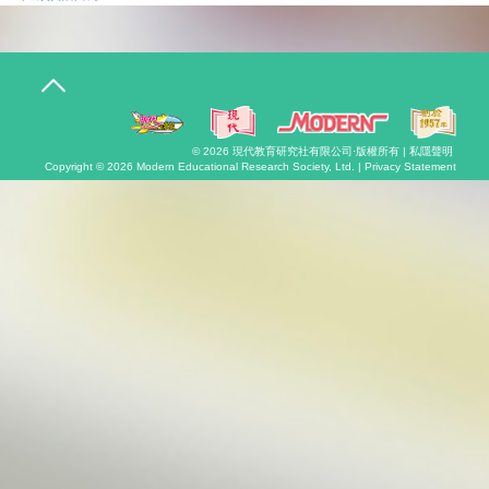
T
o
g
g
l
© 2026
現代教育研究社有限公司
·版權所有 |
私隱聲明
e
Copyright © 2026
Modern Educational Research Society, Ltd. |
Privacy Statement
n
a
v
i
g
a
t
i
o
n