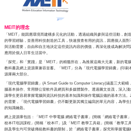
MEIT的理念
「MEIT」能因應環境而建構多元化的活動，透過組織與參與這些活動，創
的學習經驗，並善用科技創造的工具，快速搜查有用的資訊，因應個人面對
與活動需要，自由和自主地決定這些資訊內容的價值，再深化後成為解決問
應用於個人日常生活當中。
「探究」和「實踐」是「MEIT」的精髓所在，為推展這兩大元素，新的電
教科書及網上資源庫兼容並蓄。「MEIT」分為「現代電腦學習錦囊」(印刷
源庫兩大部分。
「現代電腦學習錦囊」(A Smart Guide to Computer Literacy)涵蓋三大
腦基本操作、常用辦公室軟件及網頁和多媒體製作。透過圖文並茂，深入淺
讓學生更容易掌握電腦與資訊科技的基本知識和操作電腦設備的基本方法。
的需要，「現代電腦學習錦囊」仍不斷更新其獨立編寫的單元內容，為學生
的知識鑰匙。
網上資源庫包括：「MEIT 中學電腦 網絡電子書庫」(簡稱「網絡電子書庫」)
校本IT培訓課程」(簡稱「校本IT」)及「MEIT 教學工具箱」(簡稱「教學工
師及學生均可突破傳統教科書的限制，於「網絡電子書庫」探究和掌握電腦