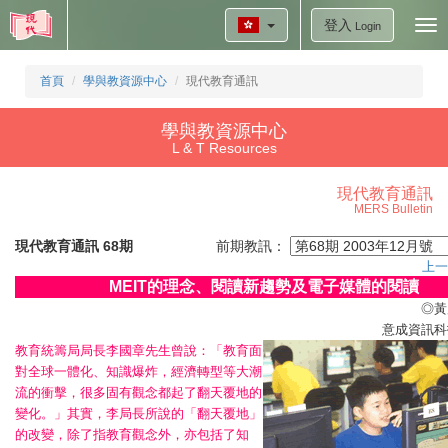
登入
Tog
Login
nav
首頁
學與教資源中心
現代教育通訊
學與教資源中心
L & T Resources
現代教育通訊
MERS Bulletin
現代教育通訊 68期
前期教訊：
上一
MEIT的理念、閱讀新趨勢及電子媒體的閱讀
◎黃
意成資訊科
教育統籌局局長李國章先生曾說：「教育面
對全球一體化、知識爆炸，經濟轉型等大潮
流的衝擊，很多固有觀念都起了翻天覆地的
變化。」其實，李局長所說的「翻天覆地」
的改變，除了指教育觀念外，亦包括了知